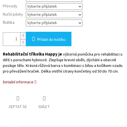
Převody
Ruční pásky
Řidítka
Přidat do košíku
Rehabilitační tříkolka Happy je
výborná pomůcka pro rehabilitaci u
dětí s poruchami hybnosti. Zlepšuje krevní oběh, dýchání a obecně
posiluje tělo. Krásná růžová barva v kombinaci s bílou a košíkem vzadu
pro převážení hraček. Délka vnitřní strany končetiny od 50 do 70 cm.
Detailní informace
ZEPTAT SE
SDÍLET