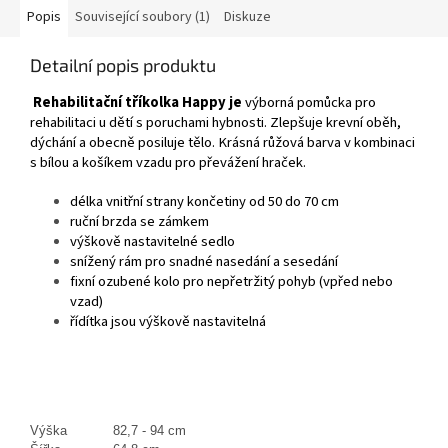
Popis
Související soubory (1)
Diskuze
Detailní popis produktu
Rehabilitační tříkolka Happy je
výborná pomůcka pro
rehabilitaci u dětí s poruchami hybnosti. Zlepšuje krevní oběh,
dýchání a obecně posiluje tělo. Krásná růžová barva v kombinaci
s bílou a košíkem vzadu pro převážení hraček.
délka vnitřní strany končetiny od 50 do 70 cm
ruční brzda se zámkem
výškově nastavitelné sedlo
snížený rám pro snadné nasedání a sesedání
fixní ozubené kolo pro nepřetržitý pohyb (vpřed nebo
vzad)
řídítka jsou výškově nastavitelná
Výška
82,7 - 94 cm