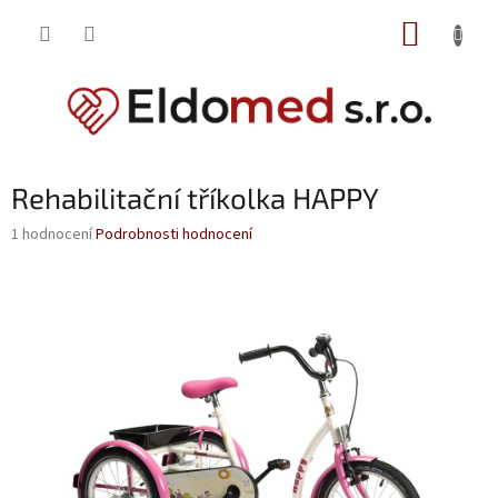
Přejít
NÁKUP
na
obsah
KOŠÍK
Rehabilitační tříkolka HAPPY
Průměrné
1 hodnocení
Podrobnosti hodnocení
hodnocení
produktu
je
5,0
z
5
hvězdiček.