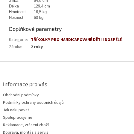
Šířka
64,8 cm
Délka
129,4 cm
Hmotnost
16,5 kg
Nosnost
60 kg
Doplňkové parametry
Kategorie
:
TŘÍKOLKY PRO HANDICAPOVANÉ DĚTI I DOSPĚLÉ
Záruka
:
2 roky
Z
á
p
a
Informace pro vás
t
Obchodní podmínky
í
Podmínky ochrany osobních údajů
Jak nakupovat
Spolupracujeme
Reklamace, vrácení zboží
Doprava, montáž a servis