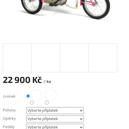
22 900 Kč
/ ks
Měrná
cena:
zvonek
Pohony
Opěrky
Pedály