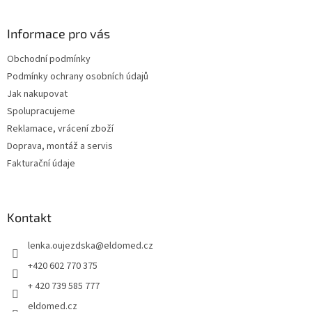
á
p
a
Informace pro vás
t
Obchodní podmínky
í
Podmínky ochrany osobních údajů
Jak nakupovat
Spolupracujeme
Reklamace, vrácení zboží
Doprava, montáž a servis
Fakturační údaje
Kontakt
lenka.oujezdska
@
eldomed.cz
+420 602 770 375
+ 420 739 585 777
eldomed.cz