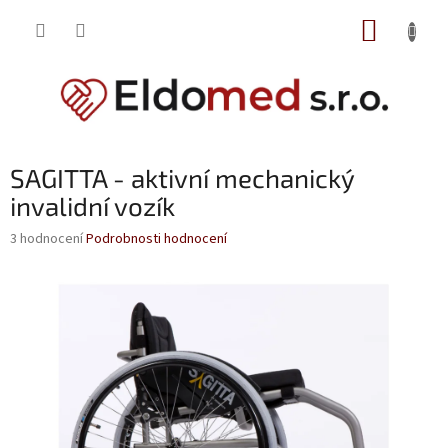
Přejít
NÁKUP
na
obsah
KOŠÍK
SAGITTA - aktivní mechanický
invalidní vozík
Průměrné
3 hodnocení
Podrobnosti hodnocení
hodnocení
produktu
je
3,0
z
5
hvězdiček.