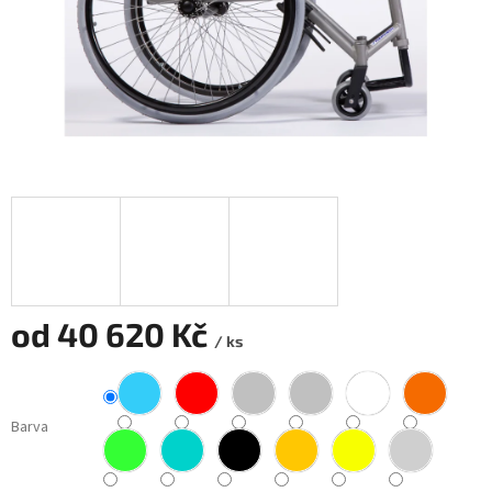
od
40 620 Kč
/ ks
Měrná
cena:
Barva