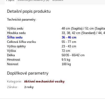
Detailní popis produktu
Technické parametry:
Výška sedu
48 cm (Sagitta) / 51 cm (Sagitta
Hloubka sedu
33, 38, 42 cm (Standard) / 44, 
Šířka sedu
36 - 46 cm
Celková šířka vozíku
55 - 77 cm
Výška opěrky
23 - 43 cm
Výška
72 cm
Délka
50/35 - 65/42 cm
Hmotnost
9.5 kg
Nosnost
100 kg
Doplňkové parametry
Kategorie
:
Aktivní mechanické vozíky
Záruka
:
2 roky
Z