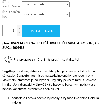
šířka
vozíku/sedu
úhel zadních
kol
Přidat do košíku
plně HRAZENO ZDRAV. POJIŠŤOVNOU , ÚHRADA: 40.620,- Kč, kód
SÚKL: 5005498
Pro správné zaměření nás prosím kontaktujte!!
Sagitta
je moderní, aktivní vozík, který lze plně přizpůsobit potřebám
uživatele. Samozřejmostí jsou nastavitelné opěrky pro ruce i nohy.
Maximální hmotnost je pouhých 9,5 kg díky pevném rámu z lehkého
hliníku. Je k dispozici v široké škále barev, s barevnými potisky a s
mnoha variantami předních a zadních kol.
sedadlo a zádová opěrka vyrobeny z vysoce kvalitního Cordura
nylonu