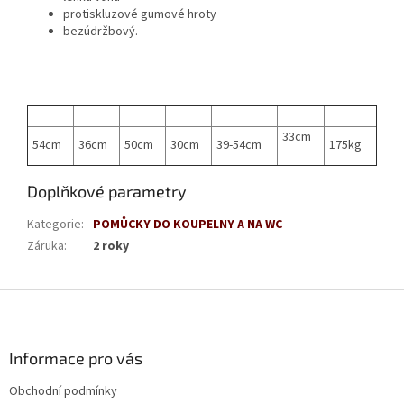
protiskluzové gumové hroty
bezúdržbový.
33cm
54cm
36cm
50cm
30cm
39-54cm
175kg
Doplňkové parametry
Kategorie
:
POMŮCKY DO KOUPELNY A NA WC
Záruka
:
2 roky
Z
á
p
a
Informace pro vás
t
Obchodní podmínky
í