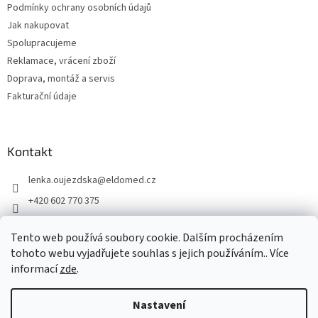
Podmínky ochrany osobních údajů
Jak nakupovat
Spolupracujeme
Reklamace, vrácení zboží
Doprava, montáž a servis
Fakturační údaje
Kontakt
lenka.oujezdska
@
eldomed.cz
+420 602 770 375
+ 420 739 585 777
Tento web používá soubory cookie. Dalším procházením
eldomed.cz
tohoto webu vyjadřujete souhlas s jejich používáním.. Více
informací
zde
.
Vytvořil Shoptet
Nastavení