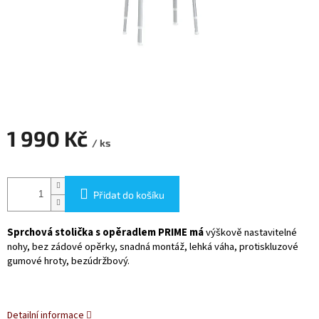
1 990 Kč
/ ks
Měrná
cena:
Přidat do košíku
Sprchová stolička s opěradlem PRIME má
výškově nastavitelné
nohy, bez zádové opěrky, snadná montáž, lehká váha, protiskluzové
gumové hroty, bezúdržbový.
Detailní informace