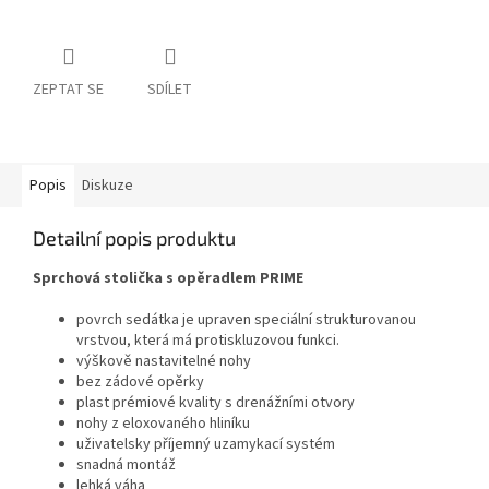
ZEPTAT SE
SDÍLET
Popis
Diskuze
Detailní popis produktu
Sprchová stolička s opěradlem PRIME
povrch sedátka je upraven speciální strukturovanou
vrstvou, která má protiskluzovou funkci.
výškově nastavitelné nohy
bez zádové opěrky
plast prémiové kvality s drenážními otvory
nohy z eloxovaného hliníku
uživatelsky příjemný uzamykací systém
snadná montáž
lehká váha