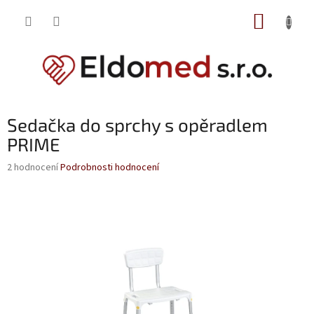
Přejít
NÁKUP
na
obsah
KOŠÍK
Sedačka do sprchy s opěradlem
PRIME
Průměrné
2 hodnocení
Podrobnosti hodnocení
hodnocení
produktu
je
5,0
z
5
hvězdiček.