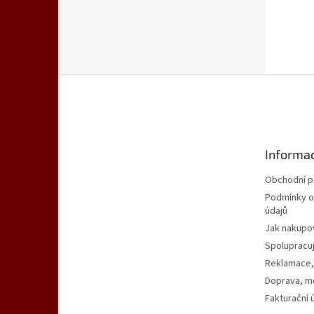
Z
á
p
a
t
Informac
í
Obchodní 
Podmínky o
údajů
Jak nakupo
Spolupracu
Reklamace,
Doprava, mo
Fakturační 