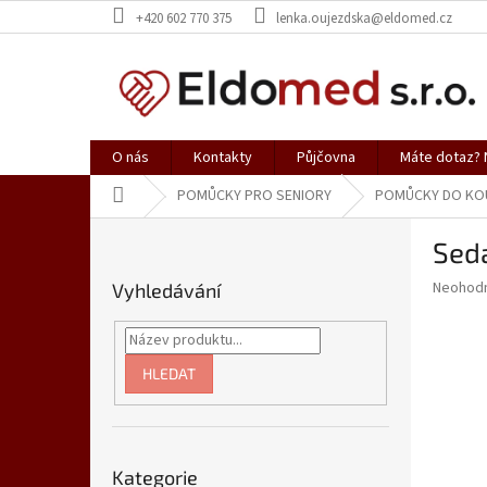
Přejít
+420 602 770 375
lenka.oujezdska@eldomed.cz
na
obsah
O nás
Kontakty
Půjčovna
Máte dotaz? N
Domů
POMŮCKY PRO SENIORY
POMŮCKY DO KOU
P
Sed
o
s
Průměr
Neohod
Vyhledávání
t
hodnoce
r
produkt
a
je
0,0
n
HLEDAT
z
n
5
í
hvězdič
p
Přeskočit
a
Kategorie
kategorie