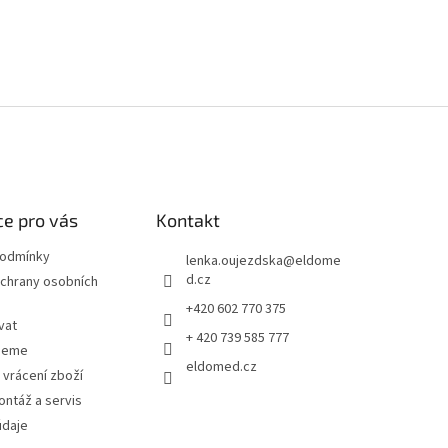
e pro vás
Kontakt
podmínky
lenka.oujezdska
@
eldome
d.cz
chrany osobních
+420 602 770 375
vat
+ 420 739 585 777
jeme
eldomed.cz
 vrácení zboží
ntáž a servis
údaje