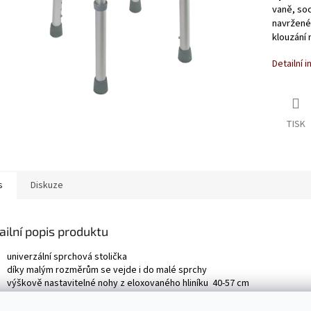
vaně, soc
navržené 
klouzání 
Detailní 
TISK
s
Diskuze
ailní popis produktu
univerzální sprchová stolička
díky malým rozměrům se vejde i do malé sprchy
výškově nastavitelné nohy z eloxovaného hliníku 40-57 cm
hmotnost 2,5 kg
bezúdržbový, snadno se čistí