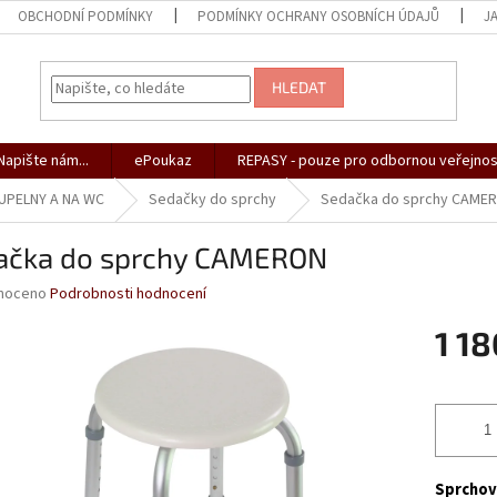
OBCHODNÍ PODMÍNKY
PODMÍNKY OCHRANY OSOBNÍCH ÚDAJŮ
J
HLEDAT
apište nám...
ePoukaz
REPASY - pouze pro odbornou veřejnos
PELNY A NA WC
Sedačky do sprchy
Sedačka do sprchy CAME
ačka do sprchy CAMERON
né
noceno
Podrobnosti hodnocení
ní
1 1
u
Měrná
cena:
ek.
Sprchov