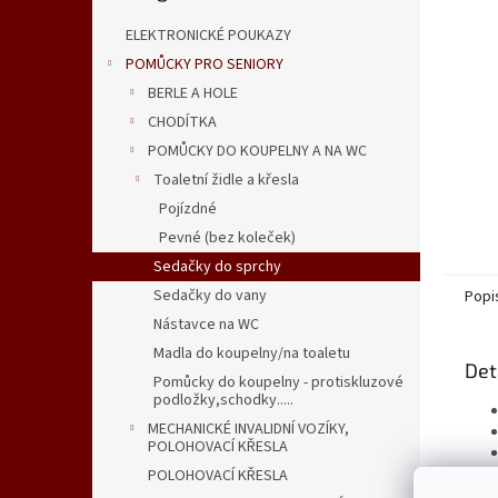
n
e
ELEKTRONICKÉ POUKAZY
l
POMŮCKY PRO SENIORY
BERLE A HOLE
CHODÍTKA
POMŮCKY DO KOUPELNY A NA WC
Toaletní židle a křesla
Pojízdné
Pevné (bez koleček)
Sedačky do sprchy
Sedačky do vany
Popi
Nástavce na WC
Madla do koupelny/na toaletu
Det
Pomůcky do koupelny - protiskluzové
podložky,schodky.....
MECHANICKÉ INVALIDNÍ VOZÍKY,
POLOHOVACÍ KŘESLA
POLOHOVACÍ KŘESLA