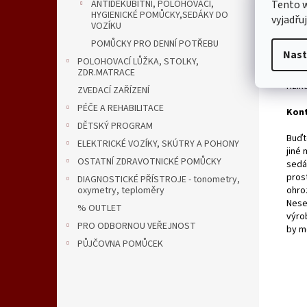
Tento 
ANTIDEKUBITNI, POLOHOVACÍ,
HYGIENICKÉ POMŮCKY,SEDÁKY DO
vyjadřu
VOZÍKU
Apli
POMŮCKY PRO DENNÍ POTŘEBU
Nast
Sprc
POLOHOVACÍ LŮŽKA, STOLKY,
ZDR.MATRACE
hygi
rizik
ZVEDACÍ ZAŘÍZENÍ
PÉČE A REHABILITACE
Kont
DĚTSKÝ PROGRAM
Buďt
ELEKTRICKÉ VOZÍKY, SKÚTRY A POHONY
jiné
OSTATNÍ ZDRAVOTNICKÉ POMŮCKY
sedá
pros
DIAGNOSTICKÉ PŘÍSTROJE - tonometry,
ohro
oxymetry, teploměry
Nese
% OUTLET
výro
PRO ODBORNOU VEŘEJNOST
by m
PŮJČOVNA POMŮCEK