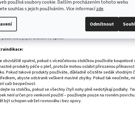
web používá soubory cookie. Dalším procházením tohoto webu
nosnost 136 kg
jete souhlas s jejich používáním.. Více informací
zde
.
kace:
avení
Odmítnout
Souh
hová stolička umožňuje lidem s omezenou pohyblivostí udržovat každoden
enu a zároveň si zachovat značnou míru nezávislosti. Toto vybavení výrazně
o pádů nebo jiných zranění ve sprše.
raindikace:
e obzvláště opatrní, pokud s víceúčelovou stoličkou používáte koupelové 
 mastné produkty péče o pleť, protože mohou oslabit přirozenou přilnavost
ku. Pokud takové produkty používáte, důkladně očistěte sedák vhodným č
tředkem, abyste odstranili veškeré mastné zbytky. Pokud tak neučiníte, m
zit vaši bezpečnost.
dejte na stoličku, pokud se všechny čtyři nohy plně nedotýkají podlahy. Te
bek není určen pro venkovní použití – používejte pouze na rovném povrchu.
ěl být schopen udržet rovnováhu i bez opory.