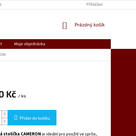
AK NAKUPOVAT
SPOLUPRACUJEME
REKLAMACE, VRÁCENÍ ZBOŽÍ
Přihlášení
NÁKUPNÍ
Prázdný košík
KOŠÍK
t
Moje objednávka
RON
80 Kč
/ ks
Přidat do košíku
á stolička CAMERON
je ideální pro použití ve sprše,