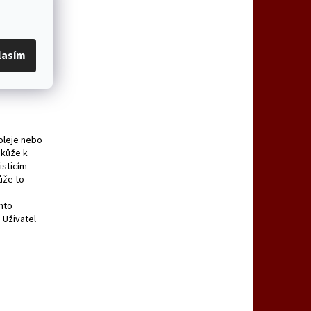
lasím
ní osobní
 snižuje
oleje nebo
 kůže k
isticím
ůže to
nto
 Uživatel