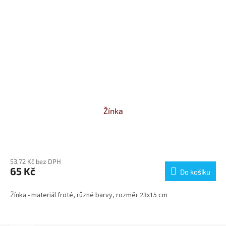
Žínka
Průměrné
hodnocení
53,72 Kč bez DPH
produktu
65 Kč
je
Do košíku
5,0
z
Žínka - materiál froté, různé barvy, rozměr 23x15 cm
5
hvězdiček.