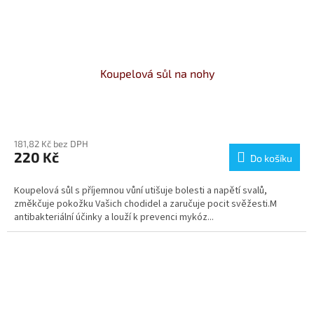
Koupelová sůl na nohy
181,82 Kč bez DPH
220 Kč
Do košíku
Koupelová sůl s příjemnou vůní utišuje bolesti a napětí svalů,
změkčuje pokožku Vašich chodidel a zaručuje pocit svěžesti.M
antibakteriální účinky a louží k prevenci mykóz...