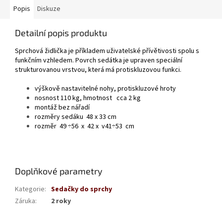
Popis
Diskuze
Detailní popis produktu
Sprchová židlička je příkladem uživatelské přívětivosti spolu s
funkčním vzhledem. Povrch sedátka je upraven speciální
strukturovanou vrstvou, která má protiskluzovou funkci.
výškově nastavitelné nohy, protiskluzové hroty
nosnost 110 kg, hmotnost cca 2 kg
montáž bez nářadí
rozměry sedáku 48 x 33 cm
rozměr 49 ÷56 x 42 x v41÷53 cm
Doplňkové parametry
Kategorie
:
Sedačky do sprchy
Záruka
:
2 roky