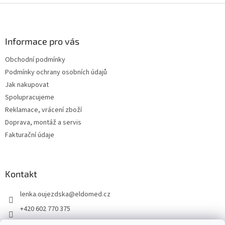
Z
á
p
a
Informace pro vás
t
Obchodní podmínky
í
Podmínky ochrany osobních údajů
Jak nakupovat
Spolupracujeme
Reklamace, vrácení zboží
Doprava, montáž a servis
Fakturační údaje
Kontakt
lenka.oujezdska
@
eldomed.cz
+420 602 770 375
+ 420 739 585 777