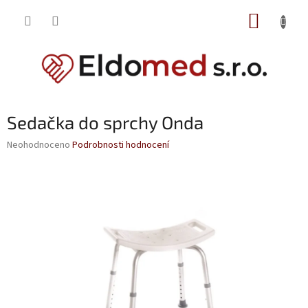
Přejít
NÁKUP
na
obsah
KOŠÍK
Sedačka do sprchy Onda
Průměrné
Neohodnoceno
Podrobnosti hodnocení
hodnocení
produktu
je
0,0
z
5
hvězdiček.