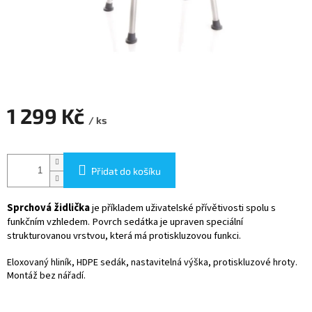
1 299 Kč
/ ks
Měrná
cena:
Přidat do košíku
Sprchová židlička
je příkladem uživatelské přívětivosti spolu s
funkčním vzhledem. Povrch sedátka je upraven speciální
strukturovanou vrstvou, která má protiskluzovou funkci.
Eloxovaný hliník, HDPE sedák, nastavitelná výška, protiskluzové hroty.
Montáž bez nářadí.