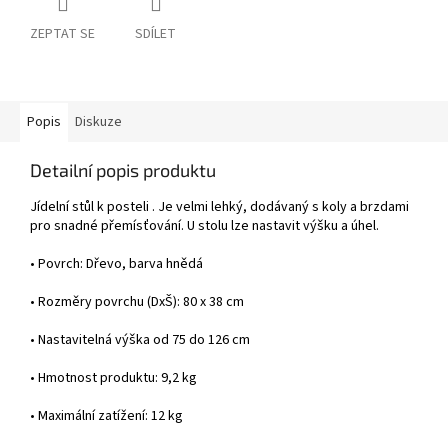
ZEPTAT SE
SDÍLET
Popis
Diskuze
Detailní popis produktu
Jídelní stůl k posteli . Je velmi lehký, dodávaný s koly a brzdami
pro snadné přemísťování. U stolu lze nastavit výšku a úhel.
• Povrch: Dřevo, barva hnědá
• Rozměry povrchu (DxŠ): 80 x 38 cm
• Nastavitelná výška od 75 do 126 cm
• Hmotnost produktu: 9,2 kg
• Maximální zatížení: 12 kg