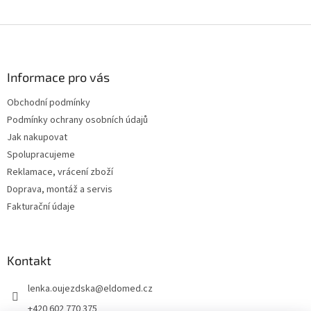
Z
á
p
a
Informace pro vás
t
Obchodní podmínky
í
Podmínky ochrany osobních údajů
Jak nakupovat
Spolupracujeme
Reklamace, vrácení zboží
Doprava, montáž a servis
Fakturační údaje
Kontakt
lenka.oujezdska
@
eldomed.cz
+420 602 770 375