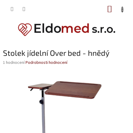
Přejít
NÁKUP
na
obsah
KOŠÍK
Stolek jídelní Over bed - hnědý
Průměrné
1 hodnocení
Podrobnosti hodnocení
hodnocení
produktu
je
5,0
z
5
hvězdiček.