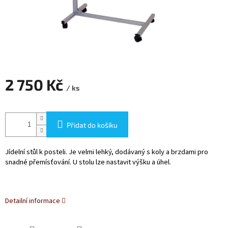
2 750 Kč
/ ks
Měrná
cena:
Přidat do košíku
Jídelní stůl k posteli. Je velmi lehký, dodávaný s koly a brzdami pro
snadné přemísťování. U stolu lze nastavit výšku a úhel.
Detailní informace