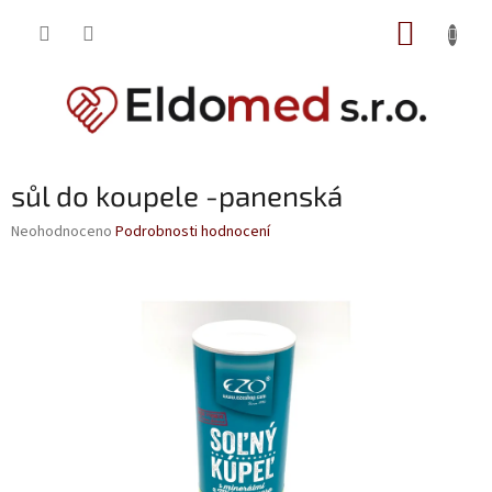
Přejít
NÁKUP
na
obsah
KOŠÍK
sůl do koupele -panenská
Průměrné
Neohodnoceno
Podrobnosti hodnocení
hodnocení
produktu
je
0,0
z
5
hvězdiček.