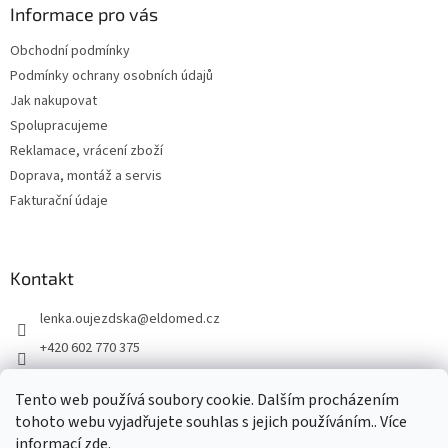
a
Informace pro vás
t
Obchodní podmínky
í
Podmínky ochrany osobních údajů
Jak nakupovat
Spolupracujeme
Reklamace, vrácení zboží
Doprava, montáž a servis
Fakturační údaje
Kontakt
lenka.oujezdska
@
eldomed.cz
+420 602 770 375
+ 420 739 585 777
Tento web používá soubory cookie. Dalším procházením
eldomed.cz
tohoto webu vyjadřujete souhlas s jejich používáním.. Více
informací
zde
.