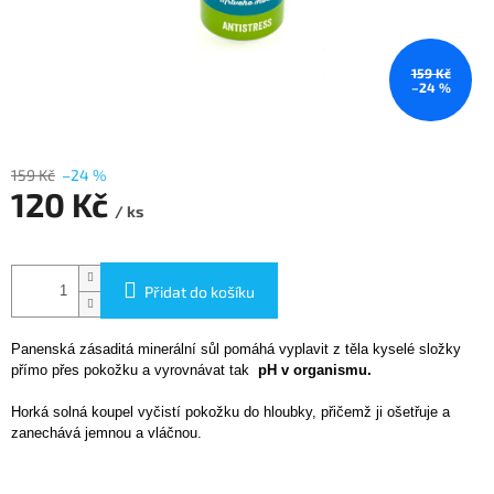
159 Kč
–24 %
159 Kč
–24 %
120 Kč
/ ks
Měrná
cena:
Přidat do košíku
Panenská zásaditá minerální sůl pomáhá vyplavit z těla kyselé složky
přímo přes pokožku a vyrovnávat tak
pH v organismu.
Horká solná koupel vyčistí pokožku do hloubky, přičemž ji ošetřuje a
zanechává jemnou a vláčnou.