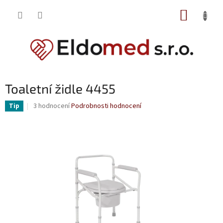
Přejít
NÁKUP
na
obsah
KOŠÍK
Toaletní židle 4455
Průměrné
3 hodnocení
Podrobnosti hodnocení
Tip
hodnocení
produktu
je
4,0
z
5
hvězdiček.