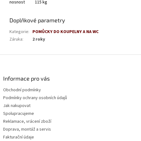
nosnost
115 kg
Doplňkové parametry
Kategorie
:
POMŮCKY DO KOUPELNY A NA WC
Záruka
:
2 roky
Z
á
p
a
Informace pro vás
t
Obchodní podmínky
í
Podmínky ochrany osobních údajů
Jak nakupovat
Spolupracujeme
Reklamace, vrácení zboží
Doprava, montáž a servis
Fakturační údaje