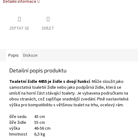
Detailní informace
ZEPTAT SE
SDÍLET
Popis
Diskuze
Detailní popis produktu
Toaletní židle 4455 je židle s dvojí funkcí
. Může sloužit jako
samostatná toaletní židle nebo jako podpůrná židle, která se
umístí na horní část stávající toalety. Je vybavena područkami na
obou stranách, což zajišťuje snadnější zvedání. Plně nastavitelná
výška pro kompatibilitu s většinou toalet na trhu, ocelový rám.
šíře sedu
45 cm
šíře židle
55 cm
výška
46-56 cm
hmotnost
6,5 kg