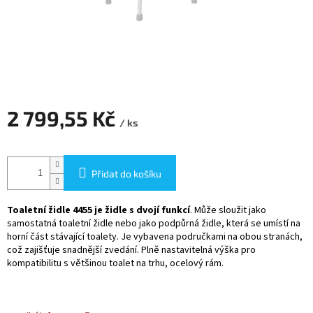
2 799,55 Kč
/ ks
Měrná
cena:
Přidat do košíku
Toaletní židle 4455 je židle s dvojí funkcí
. Může sloužit jako
samostatná toaletní židle nebo jako podpůrná židle, která se umístí na
horní část stávající toalety. Je vybavena područkami na obou stranách,
což zajišťuje snadnější zvedání. Plně nastavitelná výška pro
kompatibilitu s většinou toalet na trhu, ocelový rám.