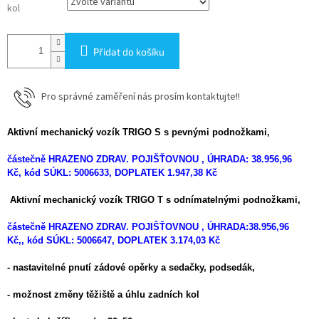
kol
Přidat do košíku
Pro správné zaměření nás prosím kontaktujte!!
Aktivní mechanický vozík TRIGO S s pevnými podnožkami,
částečně HRAZENO ZDRAV. POJIŠŤOVNOU , ÚHRADA: 38.956,96
Kč, kód SÚKL: 5006633, DOPLATEK 1.947,38 Kč
Aktivní mechanický vozík TRIGO T s odnímatelnými podnožkami,
částečně HRAZENO ZDRAV. POJIŠŤOVNOU , ÚHRADA:38.956,96
Kč,, kód SÚKL: 5006647, DOPLATEK 3.174,03 Kč
- nastavitelné pnutí zádové opěrky a sedačky, podsedák,
- možnost změny těžiště a úhlu zadních kol