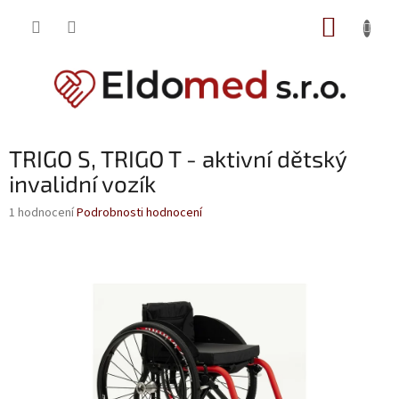
Přejít
NÁKUP
na
obsah
KOŠÍK
TRIGO S, TRIGO T - aktivní dětský
invalidní vozík
Průměrné
1 hodnocení
Podrobnosti hodnocení
hodnocení
produktu
je
5,0
z
5
hvězdiček.