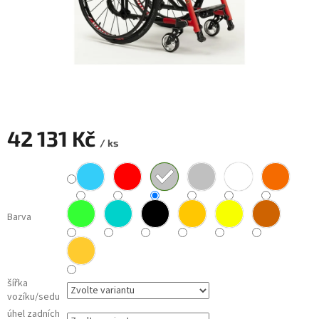
42 131 Kč
/ ks
Měrná
cena:
Barva
šířka
vozíku/sedu
úhel zadních