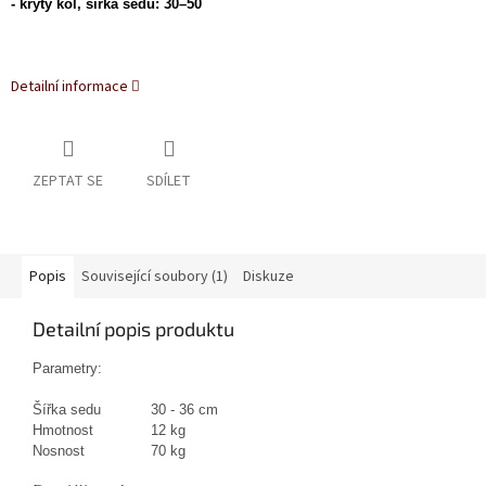
- kryty kol, šířka sedu: 30–50
Detailní informace
ZEPTAT SE
SDÍLET
Popis
Související soubory (1)
Diskuze
Detailní popis produktu
Parametry:
Šířka sedu
30 - 36 cm
Hmotnost
12 kg
Nosnost
70 kg