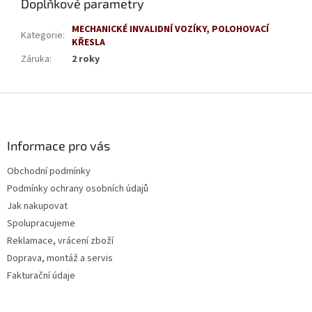
Doplňkové parametry
MECHANICKÉ INVALIDNÍ VOZÍKY, POLOHOVACÍ
Kategorie
:
KŘESLA
Záruka
:
2 roky
Z
á
p
a
Informace pro vás
t
Obchodní podmínky
í
Podmínky ochrany osobních údajů
Jak nakupovat
Spolupracujeme
Reklamace, vrácení zboží
Doprava, montáž a servis
Fakturační údaje