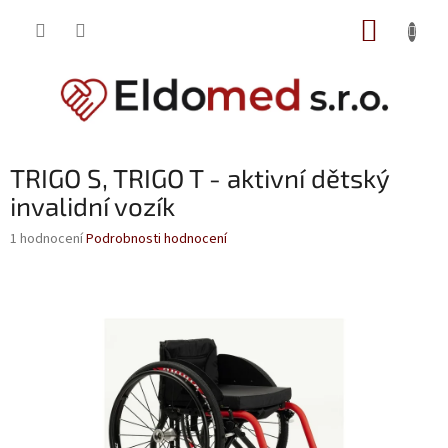
Přejít
NÁKUP
na
obsah
KOŠÍK
TRIGO S, TRIGO T - aktivní dětský
invalidní vozík
Průměrné
1 hodnocení
Podrobnosti hodnocení
hodnocení
produktu
je
5,0
z
5
hvězdiček.