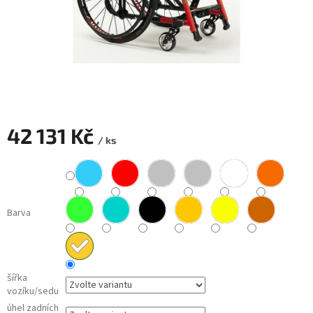
42 131 Kč
/ ks
Měrná
cena:
Barva
šířka
vozíku/sedu
úhel zadních