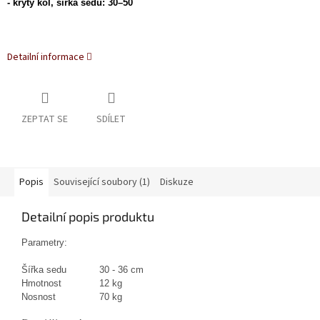
- kryty kol, šířka sedu: 30–50
Detailní informace
ZEPTAT SE
SDÍLET
Popis
Související soubory (1)
Diskuze
Detailní popis produktu
Parametry:
Šířka sedu
30 - 36 cm
Hmotnost
12 kg
Nosnost
70 kg