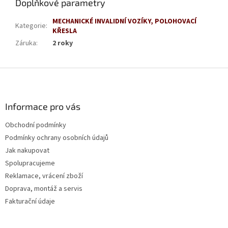
Doplňkové parametry
MECHANICKÉ INVALIDNÍ VOZÍKY, POLOHOVACÍ
Kategorie
:
KŘESLA
Záruka
:
2 roky
Z
á
p
a
Informace pro vás
t
Obchodní podmínky
í
Podmínky ochrany osobních údajů
Jak nakupovat
Spolupracujeme
Reklamace, vrácení zboží
Doprava, montáž a servis
Fakturační údaje