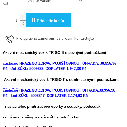
kol
Přidat do košíku
Pro správné zaměření nás prosím kontaktujte!!
Aktivní mechanický vozík TRIGO S s pevnými podnožkami,
částečně HRAZENO ZDRAV. POJIŠŤOVNOU , ÚHRADA: 38.956,96
Kč, kód SÚKL: 5006633, DOPLATEK 1.947,38 Kč
Aktivní mechanický vozík TRIGO T s odnímatelnými podnožkami,
částečně HRAZENO ZDRAV. POJIŠŤOVNOU , ÚHRADA:38.956,96
Kč,, kód SÚKL: 5006647, DOPLATEK 3.174,03 Kč
- nastavitelné pnutí zádové opěrky a sedačky, podsedák,
- možnost změny těžiště a úhlu zadních kol