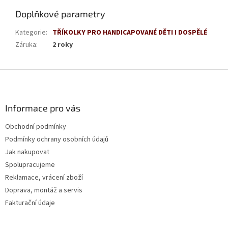
Doplňkové parametry
Kategorie
:
TŘÍKOLKY PRO HANDICAPOVANÉ DĚTI I DOSPĚLÉ
Záruka
:
2 roky
Z
á
p
a
Informace pro vás
t
Obchodní podmínky
í
Podmínky ochrany osobních údajů
Jak nakupovat
Spolupracujeme
Reklamace, vrácení zboží
Doprava, montáž a servis
Fakturační údaje