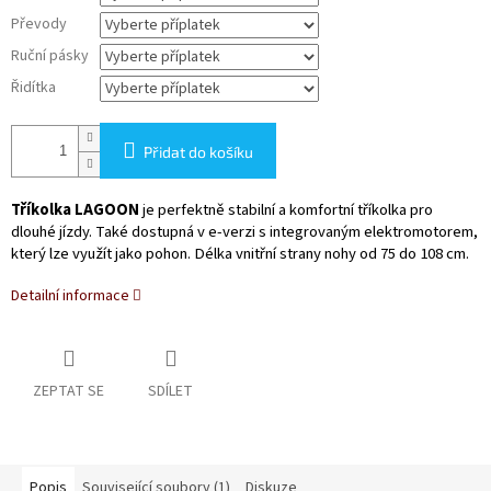
Převody
Ruční pásky
Řidítka
Přidat do košíku
Tříkolka LAGOON
je perfektně stabilní a komfortní tříkolka pro
dlouhé jízdy. Také dostupná v e-verzi s integrovaným elektromotorem,
který lze využít jako pohon. Délka vnitřní strany nohy od 75 do 108 cm.
Detailní informace
ZEPTAT SE
SDÍLET
Popis
Související soubory (1)
Diskuze