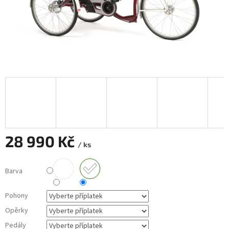
28 990 Kč
/ ks
Měrná
cena:
Barva
Pohony
Opěrky
Pedály