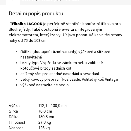
Detailní popis produktu
Tříkolka LAGOON
je perfektně stabilní a komfortní tříkolka pro
dlouhé jízdy. Také dostupná v e-verzi s integrovaným
elektromotorem, který lze využít jako pohon. Délka vnitřní strany
nohy od 75 do 108 cm
řídítka (dostupné různé varianty) výškově a šířkově
nastavitelná
brzdy typu V vpředu se zámkem nebo volitelné
kotoučové brzdy zadních kol
snížený rám pro snadné nasedání a sesedání
velký kovový přepravní koš vzadu. Volitelný koš Vintage
výškově nastavitelné sedlo
Výška
112,1 - 130,9 cm
Šířka
76,8 cm
Délka
180,8 cm
Hmotnost
27,8 kg
Nosnost
125 kg