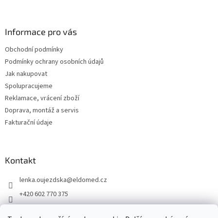
á
p
a
Informace pro vás
t
Obchodní podmínky
í
Podmínky ochrany osobních údajů
Jak nakupovat
Spolupracujeme
Reklamace, vrácení zboží
Doprava, montáž a servis
Fakturační údaje
Kontakt
lenka.oujezdska
@
eldomed.cz
+420 602 770 375
+ 420 739 585 777