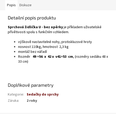
Popis
Diskuze
Detailní popis produktu
Sprchová židlička U - bez opěrky
je příkladem uživatelské
přívětivosti spolu s funkčním vzhledem.
výškově nastavitelné nohy, protiskluzové hroty
nosnost 110kg, hmotnost 2,3 kg
montáž bez nářadí
Rozměr
49
÷56
x
42 x
v41÷53
cm
, (rozměry sedáku 48 x
33 cm)
Doplňkové parametry
Kategorie
:
Sedačky do sprchy
Záruka
:
2 roky
Z