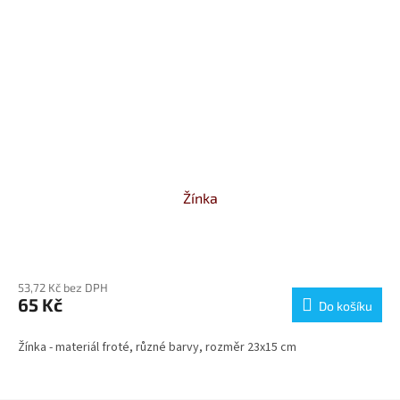
Žínka
Průměrné
hodnocení
53,72 Kč bez DPH
produktu
65 Kč
je
Do košíku
5,0
z
Žínka - materiál froté, různé barvy, rozměr 23x15 cm
5
hvězdiček.