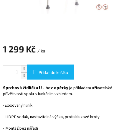
1 299 Kč
/ ks
Měrná
cena:
Přidat do košíku
Sprchová židlička U - bez opěrky
je příkladem uživatelské
přívětivosti spolu s funkčním vzhledem.
-Eloxovaný hliník
- HDPE sedák, nastavitelná výška, protiskluzové hroty
- Montáž bez nářadí