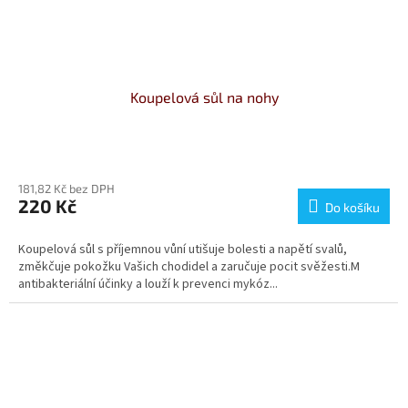
Koupelová sůl na nohy
181,82 Kč bez DPH
220 Kč
Do košíku
Koupelová sůl s příjemnou vůní utišuje bolesti a napětí svalů,
změkčuje pokožku Vašich chodidel a zaručuje pocit svěžesti.M
antibakteriální účinky a louží k prevenci mykóz...