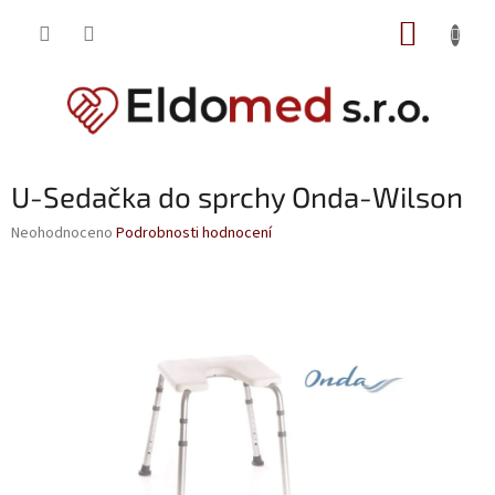
Přejít
NÁKUP
na
obsah
KOŠÍK
U-Sedačka do sprchy Onda-Wilson
Průměrné
Neohodnoceno
Podrobnosti hodnocení
hodnocení
produktu
je
0,0
z
5
hvězdiček.