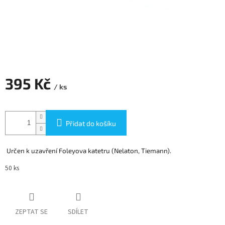
395 Kč
/ ks
Měrná
cena:
Přidat do košíku
Určen k uzavření Foleyova katetru (Nelaton, Tiemann).
50 ks
ZEPTAT SE
SDÍLET