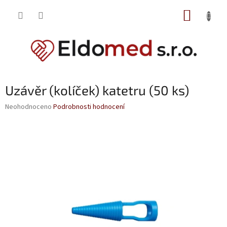
Přejít
NÁKUP
na
obsah
KOŠÍK
Uzávěr (kolíček) katetru (50 ks)
Průměrné
Neohodnoceno
Podrobnosti hodnocení
hodnocení
produktu
je
0,0
z
5
hvězdiček.