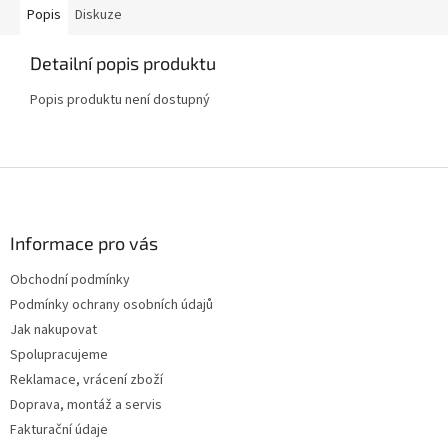
Popis
Diskuze
Detailní popis produktu
Popis produktu není dostupný
Z
á
p
a
Informace pro vás
t
Obchodní podmínky
í
Podmínky ochrany osobních údajů
Jak nakupovat
Spolupracujeme
Reklamace, vrácení zboží
Doprava, montáž a servis
Fakturační údaje