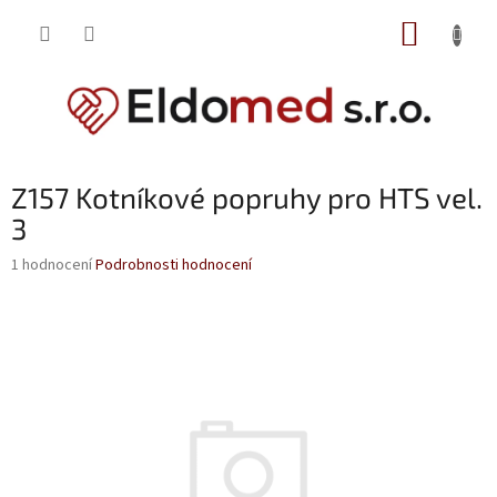
Přejít
NÁKUP
na
obsah
KOŠÍK
Z157 Kotníkové popruhy pro HTS vel.
3
Průměrné
1 hodnocení
Podrobnosti hodnocení
hodnocení
produktu
je
5,0
z
5
hvězdiček.