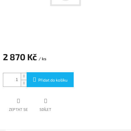
2 870 Kč
/ ks
Měrná
cena:
Přidat do košíku
ZEPTAT SE
SDÍLET