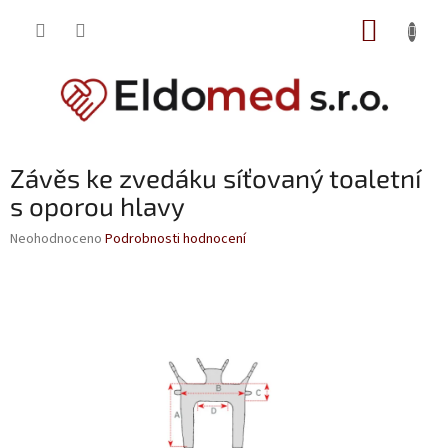
Přejít
NÁKUP
na
obsah
KOŠÍK
Závěs ke zvedáku síťovaný toaletní
s oporou hlavy
Průměrné
Neohodnoceno
Podrobnosti hodnocení
hodnocení
produktu
je
0,0
z
5
hvězdiček.