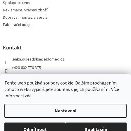
Spolupracujeme
Reklamace, vrácení zboží
Doprava, montáž a servis
Fakturační údaje
Kontakt
lenka.oujezdska
@
eldomed.cz
+420 602 770 375
+ 420 739 585 777
Tento web používá soubory cookie. Dalším procházením
eldomed.cz
tohoto webu vyjadřujete souhlas s jejich používáním.. Více
informací
zde
.
Vytvořil Shoptet
Nastavení
Copyright 2026
Eldomed.cz
. Všechna práva vyhrazena.
Upravit
Odmítnout
Souhlasím
nastavení cookies