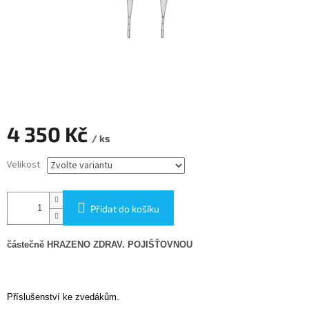
4 350 Kč
/ ks
Měrná
Velikost
cena:
Přidat do košíku
částečně HRAZENO ZDRAV. POJIŠŤOVNOU
Příslušenství ke zvedákům.