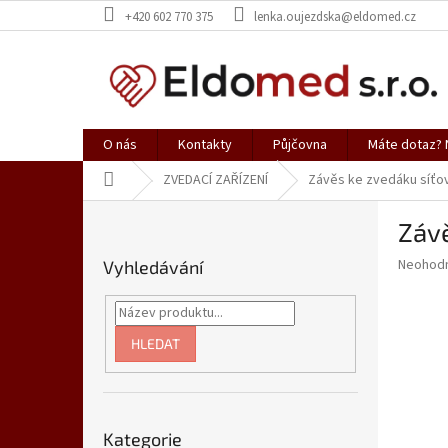
Přejít
+420 602 770 375
lenka.oujezdska@eldomed.cz
na
obsah
O nás
Kontakty
Půjčovna
Máte dotaz? N
Domů
ZVEDACÍ ZAŘÍZENÍ
Závěs ke zvedáku síťov
P
Závě
o
s
Průměr
Neohod
Vyhledávání
t
hodnoce
r
produkt
a
je
0,0
n
HLEDAT
z
n
5
í
hvězdič
p
Přeskočit
a
Kategorie
kategorie