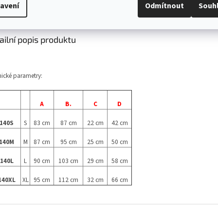
avení
Odmítnout
Souh
s
Diskuze
ailní popis produktu
ické parametry:
A
B.
C
D
140S
S
83 cm
87 cm
22 cm
42 cm
140M
M
87 cm
95 cm
25 cm
50 cm
140L
L
90 cm
103 cm
29 cm
58 cm
140XL
XL
95 cm
112 cm
32 cm
66 cm