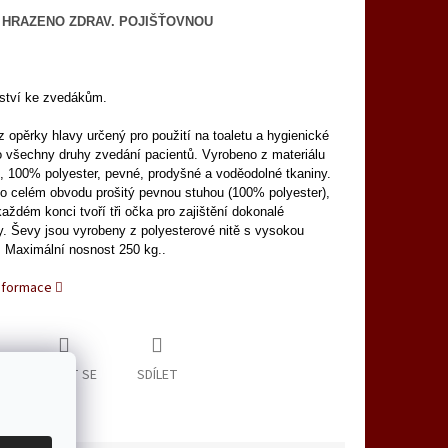
ě HRAZENO ZDRAV. POJIŠŤOVNOU
nství ke zvedákům.
 opěrky hlavy určený pro použití na toaletu a hygienické
o všechny druhy zvedání pacientů. Vyrobeno z materiálu
, 100% polyester, pevné, prodyšné a voděodolné tkaniny.
po celém obvodu prošitý pevnou stuhou (100% polyester),
každém konci tvoří tři očka pro zajištění dokonalé
. Ševy jsou vyrobeny z polyesterové nitě s vysokou
. Maximální nosnost 250 kg..
informace
ZEPTAT SE
SDÍLET