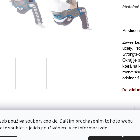
částečn
Přísluše
Závěs bez
účely. Pr
Strongtex
Okraj je 
která na 
rovnováhy
odolností
Detailní 
TISK
web používá soubory cookie. Dalším procházením tohoto webu
jete souhlas s jejich používáním.. Více informací
zde
.