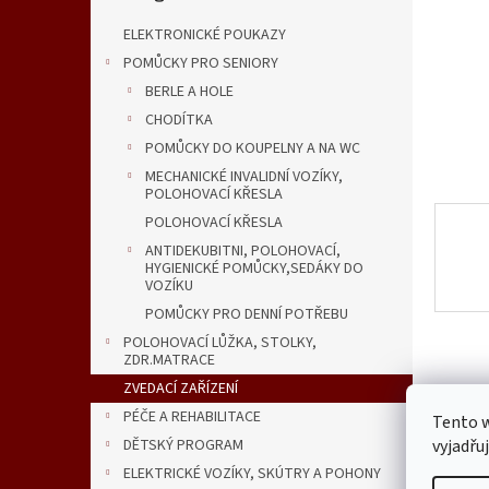
n
e
ELEKTRONICKÉ POUKAZY
l
POMŮCKY PRO SENIORY
BERLE A HOLE
CHODÍTKA
POMŮCKY DO KOUPELNY A NA WC
MECHANICKÉ INVALIDNÍ VOZÍKY,
POLOHOVACÍ KŘESLA
POLOHOVACÍ KŘESLA
ANTIDEKUBITNI, POLOHOVACÍ,
HYGIENICKÉ POMŮCKY,SEDÁKY DO
VOZÍKU
POMŮCKY PRO DENNÍ POTŘEBU
POLOHOVACÍ LŮŽKA, STOLKY,
ZDR.MATRACE
ZVEDACÍ ZAŘÍZENÍ
PÉČE A REHABILITACE
Tento 
vyjadřu
DĚTSKÝ PROGRAM
ELEKTRICKÉ VOZÍKY, SKÚTRY A POHONY