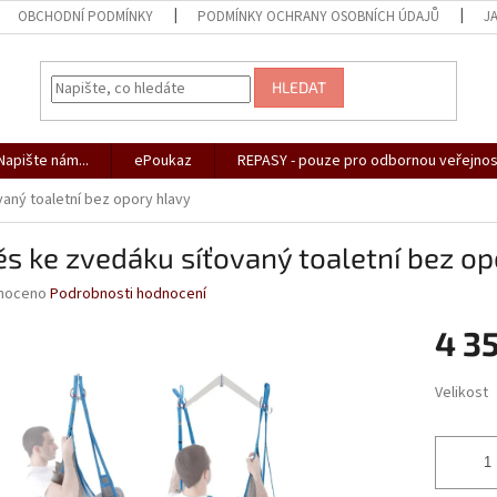
OBCHODNÍ PODMÍNKY
PODMÍNKY OCHRANY OSOBNÍCH ÚDAJŮ
J
HLEDAT
apište nám...
ePoukaz
REPASY - pouze pro odbornou veřejnos
aný toaletní bez opory hlavy
s ke zvedáku síťovaný toaletní bez op
né
noceno
Podrobnosti hodnocení
ní
4 3
u
Měrná
Velikost
cena:
ek.