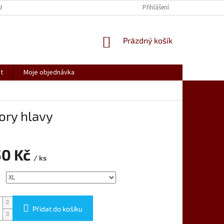
AK NAKUPOVAT
SPOLUPRACUJEME
REKLAMACE, VRÁCENÍ ZBOŽÍ
Přihlášení
NÁKUPNÍ
Prázdný košík
KOŠÍK
t
Moje objednávka
ory hlavy
50 Kč
/ ks
Přidat do košíku