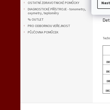
Nast
OSTATNÍ ZDRAVOTNICKÉ POMŮCKY
Popi
DIAGNOSTICKÉ PŘÍSTROJE - tonometry,
oxymetry, teploměry
Det
% OUTLET
PRO ODBORNOU VEŘEJNOST
PŮJČOVNA POMŮCEK
Techn
IM
IM
IM
IM
Z