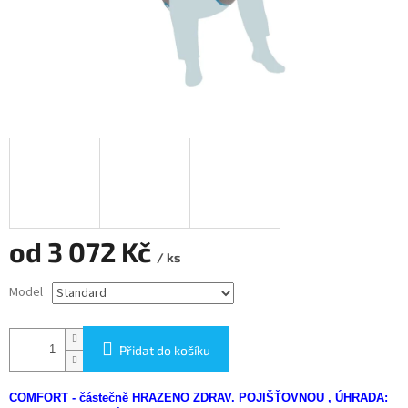
od
3 072 Kč
/ ks
Měrná
Model
cena:
Přidat do košíku
COMFORT - částečně HRAZENO ZDRAV. POJIŠŤOVNOU , ÚHRADA: