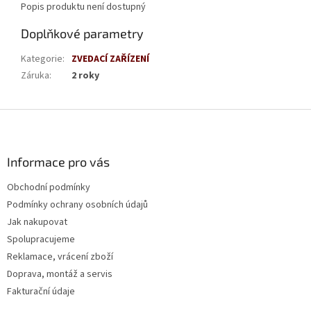
Popis produktu není dostupný
Doplňkové parametry
Kategorie
:
ZVEDACÍ ZAŘÍZENÍ
Záruka
:
2 roky
Z
á
p
a
Informace pro vás
t
Obchodní podmínky
í
Podmínky ochrany osobních údajů
Jak nakupovat
Spolupracujeme
Reklamace, vrácení zboží
Doprava, montáž a servis
Fakturační údaje