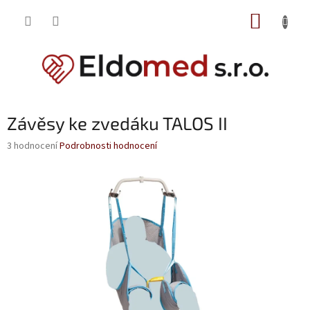
Přejít
NÁKUP
na
obsah
KOŠÍK
Závěsy ke zvedáku TALOS II
Průměrné
3 hodnocení
Podrobnosti hodnocení
hodnocení
produktu
je
5,0
z
5
hvězdiček.