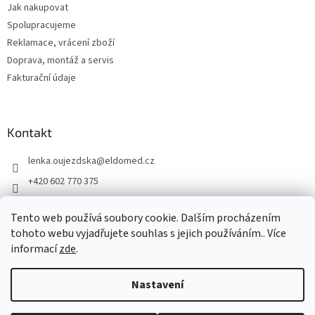
Jak nakupovat
Spolupracujeme
Reklamace, vrácení zboží
Doprava, montáž a servis
Fakturační údaje
Kontakt
lenka.oujezdska
@
eldomed.cz
+420 602 770 375
+ 420 739 585 777
Tento web používá soubory cookie. Dalším procházením
eldomed.cz
tohoto webu vyjadřujete souhlas s jejich používáním.. Více
informací
zde
.
Vytvořil Shoptet
Nastavení