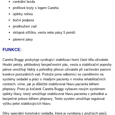
centrální brzda
profilové kryty s logem Caretta
opěrky nohou
boční podpora
prodloužení zad
sklopná stříška, vesta nebo pásy 5 pointů
pánevní pásy
FUNKCE:
Caretta Buggy poskytuje vynikající stabilizaci horní části těla uživatele.
Hrudní peloty, pětibodový bezpečnostní pás, vesta a stabilizační popruhy
pánve umožňují řádný a pohodlný přesun uživatele při zachování pasivní
korekce posturálních vad. Protože jsme odborníci se zaměřením na
systémy sedadel a práci s mladými pacienty v mnoha rehabilitačních
centrech, víme, jak je důležité stabilizovat hlavu pacienta během
přepravy. Proto je kočárek Caretta Buggy vybaven novým systémem
opěrky hlavy, který umožňuje stabilizovat hlavu pacienta v pohodlné a
bezpečné poloze během přepravy. Tento systém umožňuje regulovat
výšku pelot stabilizujících hlavu.
Díky speciální konstrukci sedadla, která je vyrobena z pružných pásů,