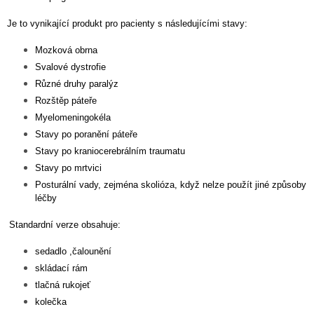
Je to vynikající produkt pro pacienty s následujícími stavy:
Mozková obrna
Svalové dystrofie
Různé druhy paralýz
Rozštěp páteře
Myelomeningokéla
Stavy po poranění páteře
Stavy po kraniocerebrálním traumatu
Stavy po mrtvici
Posturální vady, zejména skolióza, když nelze použít jiné způsoby
léčby
Standardní verze obsahuje:
sedadlo ,čalounění
skládací rám
tlačná rukojeť
kolečka