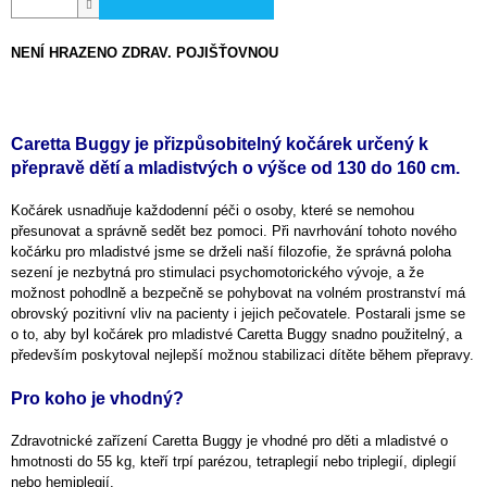
NENÍ HRAZENO ZDRAV. POJIŠŤOVNOU
Caretta Buggy je přizpůsobitelný kočárek určený k
přepravě dětí a mladistvých o výšce od 130 do 160 cm.
Kočárek usnadňuje každodenní péči o osoby, které se nemohou
přesunovat a správně sedět bez pomoci. Při navrhování tohoto nového
kočárku pro mladistvé jsme se drželi naší filozofie, že správná poloha
sezení je nezbytná pro stimulaci psychomotorického vývoje, a že
možnost pohodlně a bezpečně se pohybovat na volném prostranství má
obrovský pozitivní vliv na pacienty i jejich pečovatele. Postarali jsme se
o to, aby byl kočárek pro mladistvé Caretta Buggy snadno použitelný, a
především poskytoval nejlepší možnou stabilizaci dítěte během přepravy.
Pro koho je vhodný?
Zdravotnické zařízení Caretta Buggy je vhodné pro děti a mladistvé o
hmotnosti do 55 kg, kteří trpí parézou, tetraplegií nebo triplegií, diplegií
nebo hemiplegií.