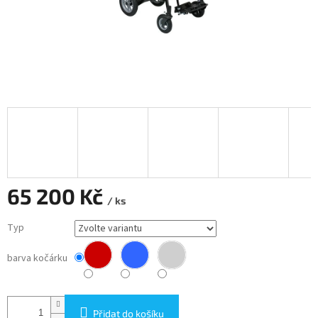
65 200 Kč
/ ks
Měrná
Typ
cena:
barva kočárku
Přidat do košíku