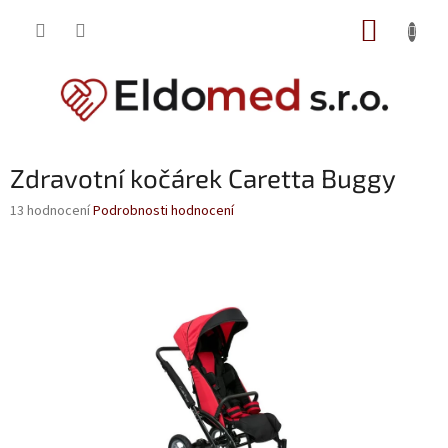
Přejít
NÁKUP
na
obsah
KOŠÍK
Zdravotní kočárek Caretta Buggy
Průměrné
13 hodnocení
Podrobnosti hodnocení
hodnocení
produktu
je
3,0
z
5
hvězdiček.