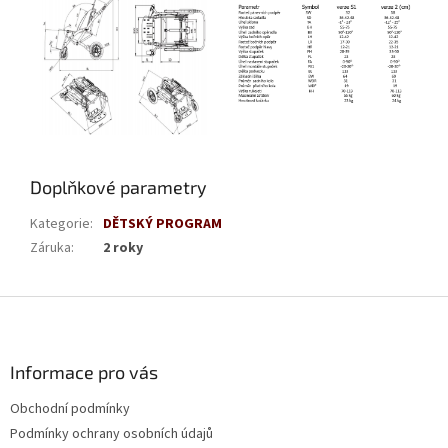
Doplňkové parametry
Kategorie
:
DĚTSKÝ PROGRAM
Záruka
:
2 roky
Z
á
p
a
Informace pro vás
t
Obchodní podmínky
í
Podmínky ochrany osobních údajů