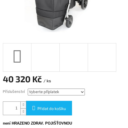
40 320 Kč
/ ks
Měrná
Příslušenství
cena:
Přidat do košíku
není HRAZENO ZDRAV. POJIŠŤOVNOU