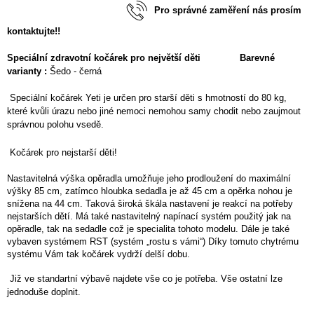
Pro správné zaměření nás prosím
kontaktujte!!
Speciální zdravotní kočárek pro největší děti
Barevné
varianty :
Šedo - černá
Speciální kočárek Yeti je určen pro starší děti s hmotností do 80 kg,
které kvůli úrazu nebo jiné nemoci nemohou samy chodit nebo zaujmout
správnou polohu vsedě.
Kočárek pro nejstarší děti!
Nastavitelná výška opěradla umožňuje jeho prodloužení do maximální
výšky 85 cm, zatímco hloubka sedadla je až 45 cm a opěrka nohou je
snížena na 44 cm. Taková široká škála nastavení je reakcí na potřeby
nejstarších dětí. Má také nastavitelný napínací systém použitý jak na
opěradle, tak na sedadle což je specialita tohoto modelu. Dále je také
vybaven systémem RST (systém „rostu s vámi“) Díky tomuto chytrému
systému Vám tak kočárek vydrží delší dobu.
J
iž ve standartní výbavě najdete vše co je potřeba. Vše ostatní lze
jednoduše doplnit.