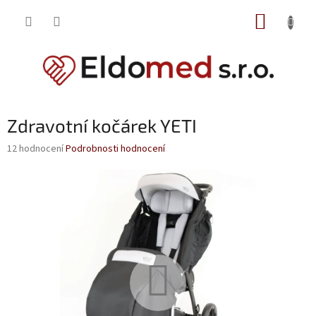
Přejít
NÁKUP
na
obsah
KOŠÍK
Zdravotní kočárek YETI
Průměrné
12 hodnocení
Podrobnosti hodnocení
hodnocení
produktu
je
3,8
z
5
hvězdiček.