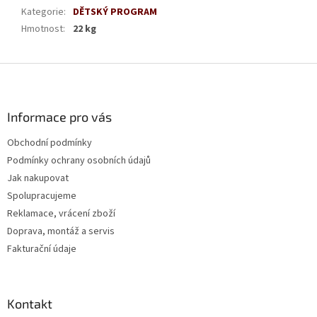
Kategorie
:
DĚTSKÝ PROGRAM
Hmotnost
:
22 kg
Z
á
p
a
Informace pro vás
t
Obchodní podmínky
í
Podmínky ochrany osobních údajů
Jak nakupovat
Spolupracujeme
Reklamace, vrácení zboží
Doprava, montáž a servis
Fakturační údaje
Kontakt