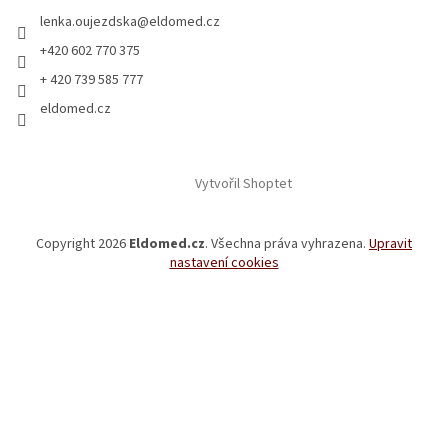
lenka.oujezdska
@
eldomed.cz
+420 602 770 375
+ 420 739 585 777
eldomed.cz
Vytvořil Shoptet
Copyright 2026
Eldomed.cz
. Všechna práva vyhrazena.
Upravit
nastavení cookies