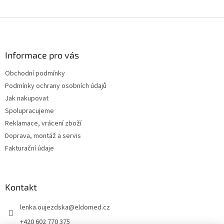
Z
á
p
a
Informace pro vás
t
Obchodní podmínky
í
Podmínky ochrany osobních údajů
Jak nakupovat
Spolupracujeme
Reklamace, vrácení zboží
Doprava, montáž a servis
Fakturační údaje
Kontakt
lenka.oujezdska
@
eldomed.cz
+420 602 770 375