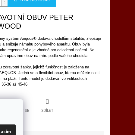
AVOTNÍ OBUV PETER
WOOD
ný systém Aequos® dodává chodidlům stabilitu, zlepšuje
u a snižuje námahu pohybového aparátu. Obuv byla
jako regenerační a je vhodná pro celodenní nošení. Na
ám upravíme obuv na míru podle vašeho chodidla.
u zdravotní žabky, jejichž funkčnost je založena na
EQUOS. Jedná se o flexibilní obuv, kterou můžete nosit
i na pláži. Tento model je dodáván ve velikostech
) 35-36 až 45-46.
ZEPTAT SE
SDÍLET
lasím