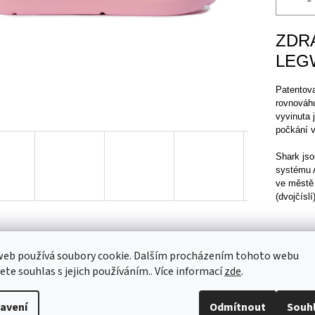
ZDR
LEG
Patentova
rovnováh
vyvinuta 
počkání v
Shark jso
systému A
ve městě 
(dvojčíslí
web používá soubory cookie. Dalším procházením tohoto webu
TISK
jete souhlas s jejich používáním.. Více informací
zde
.
avení
Odmítnout
Souh