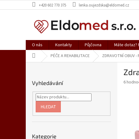
Přejít
+420 602 770 375
lenka.oujezdska@eldomed.cz
na
obsah
O nás
Kontakty
Půjčovna
Máte dotaz? N
Domů
PÉČE A REHABILITACE
ZDRAVOTNÍ OBUV -
P
Zdr
o
s
Průměr
6 hodno
Vyhledávání
t
hodnoce
r
produkt
a
je
4,2
n
HLEDAT
z
n
5
í
hvězdič
p
Přeskočit
a
Kategorie
kategorie