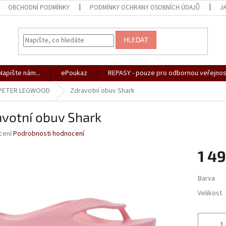
OBCHODNÍ PODMÍNKY
PODMÍNKY OCHRANY OSOBNÍCH ÚDAJŮ
J
HLEDAT
apište nám...
ePoukaz
REPASY - pouze pro odbornou veřejnos
 PETER LEGWOOD
Zdravotní obuv Shark
avotní obuv Shark
né
cení
Podrobnosti hodnocení
ní
1 4
u
Měrná
Barva
cena:
Velikost
ek.