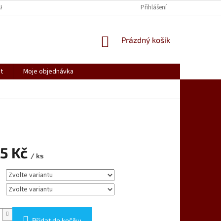
AK NAKUPOVAT
SPOLUPRACUJEME
REKLAMACE, VRÁCENÍ ZBOŽÍ
Přihlášení
NÁKUPNÍ
Prázdný košík
KOŠÍK
t
Moje objednávka
95 Kč
/ ks
Přidat do košíku