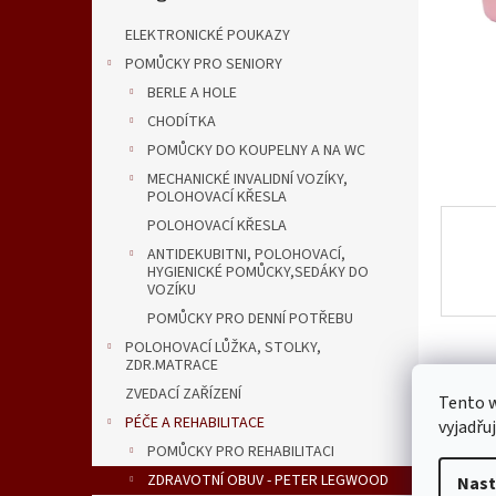
n
e
ELEKTRONICKÉ POUKAZY
l
POMŮCKY PRO SENIORY
BERLE A HOLE
CHODÍTKA
POMŮCKY DO KOUPELNY A NA WC
MECHANICKÉ INVALIDNÍ VOZÍKY,
POLOHOVACÍ KŘESLA
POLOHOVACÍ KŘESLA
ANTIDEKUBITNI, POLOHOVACÍ,
HYGIENICKÉ POMŮCKY,SEDÁKY DO
VOZÍKU
POMŮCKY PRO DENNÍ POTŘEBU
POLOHOVACÍ LŮŽKA, STOLKY,
ZDR.MATRACE
ZVEDACÍ ZAŘÍZENÍ
Tento 
PÉČE A REHABILITACE
vyjadřu
POMŮCKY PRO REHABILITACI
ZDRAVOTNÍ OBUV - PETER LEGWOOD
Nast