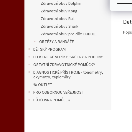
Popi
Zdravotní obuv Dolphin
Zdravotní obuv Kong
Zdravotní obuv Bull
Det
Zdravotní obuv Shark
Popi
Zdravotní obuv pro děti BUBBLE
ORTÉZY A BANDÁŽE
DĚTSKÝ PROGRAM
ELEKTRICKÉ VOZÍKY, SKÚTRY A POHONY
OSTATNÍ ZDRAVOTNICKÉ POMŮCKY
DIAGNOSTICKÉ PŘÍSTROJE - tonometry,
oxymetry, teploměry
% OUTLET
PRO ODBORNOU VEŘEJNOST
PŮJČOVNA POMŮCEK
Z
á
p