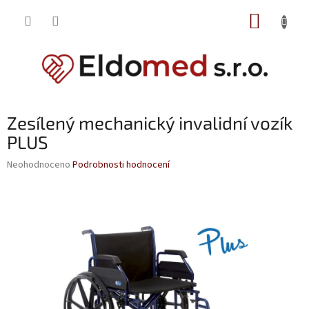
Přejít
NÁKUP
na
obsah
KOŠÍK
Zesílený mechanický invalidní vozík
PLUS
Průměrné
Neohodnoceno
Podrobnosti hodnocení
hodnocení
produktu
je
0,0
z
5
hvězdiček.