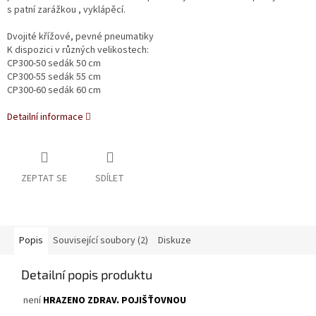
s patní zarážkou , vyklápěcí.
Dvojité křížové, pevné pneumatiky
K dispozici
v různých velikostech
:
CP300-50 sedák 50 cm
CP300-55 sedák 55 cm
CP300-60 sedák 60 cm
Detailní informace
ZEPTAT SE
SDÍLET
Popis
Související soubory (2)
Diskuze
Detailní popis produktu
není
HRAZENO ZDRAV. POJIŠŤOVNOU