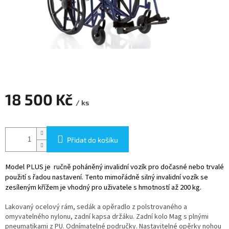
18 500 Kč
/ ks
Měrná
cena:
Přidat do košíku
Model PLUS je ručně poháněný invalidní vozík pro dočasné nebo trvalé
použití s řadou nastavení. Tento mimořádně silný invalidní vozík se
zesíleným křížem je vhodný pro uživatele s hmotností až 200 kg.
Lakovaný ocelový rám, sedák a opěradlo z polstrovaného a
omyvatelného nylonu, zadní kapsa držáku. Zadní kolo Mag s plnými
pneumatikami z PU. Odnímatelné područky. Nastavitelné opěrky nohou