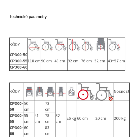
Technické parametry:
KÓDY
CP300-50
CP300-55
118 cm
90 cm
48 cm
92 cm
76 cm
52 cm
43
÷57
cm
CP300-60
KÓDY
Nosnost
CP300-
50
73
50
cm
cm
CP300-
55
41
78
32
26 kg
60 cm
20 cm
200 kg
55
cm
cm
cm
cm
CP300-
60
83
60
cm
cm