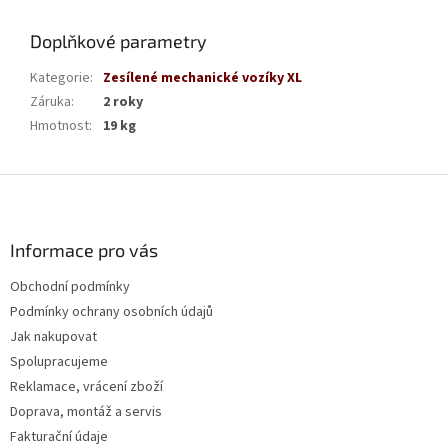
Doplňkové parametry
Kategorie
:
Zesílené mechanické vozíky XL
Záruka
:
2 roky
Hmotnost
:
19 kg
Z
á
p
a
Informace pro vás
t
Obchodní podmínky
í
Podmínky ochrany osobních údajů
Jak nakupovat
Spolupracujeme
Reklamace, vrácení zboží
Doprava, montáž a servis
Fakturační údaje