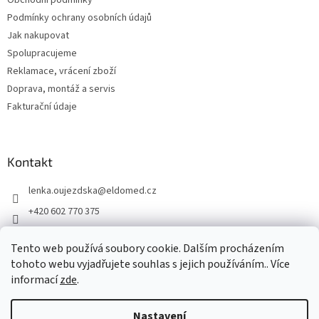
Obchodní podmínky
í
Podmínky ochrany osobních údajů
Jak nakupovat
Spolupracujeme
Reklamace, vrácení zboží
Doprava, montáž a servis
Fakturační údaje
Kontakt
lenka.oujezdska
@
eldomed.cz
+420 602 770 375
+ 420 739 585 777
Tento web používá soubory cookie. Dalším procházením
eldomed.cz
tohoto webu vyjadřujete souhlas s jejich používáním.. Více
informací
zde
.
Vytvořil Shoptet
Nastavení