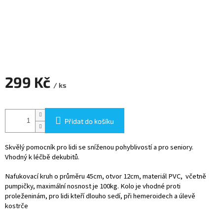
299 Kč
/ ks
Měrná
cena:
Přidat do košíku
Skvělý pomocník pro lidi se sníženou pohyblivostí a pro seniory.
Vhodný k léčbě dekubitů.
Nafukovací kruh o průměru 45cm, otvor 12cm, materiál PVC, včetně
pumpičky, maximální nosnost je 100kg. Kolo je vhodné proti
proleženinám, pro lidi kteří dlouho sedí, při hemeroidech a úlevě
kostrče