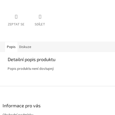
ZEPTAT SE
SDÍLET
Popis
Diskuze
Detailní popis produktu
Popis produktu není dostupný
Z
á
p
a
Informace pro vás
t