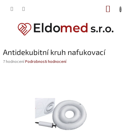
Přejít
NÁKUP
na
obsah
KOŠÍK
Antidekubitní kruh nafukovací
Průměrné
7 hodnocení
Podrobnosti hodnocení
hodnocení
produktu
je
4,1
z
5
hvězdiček.