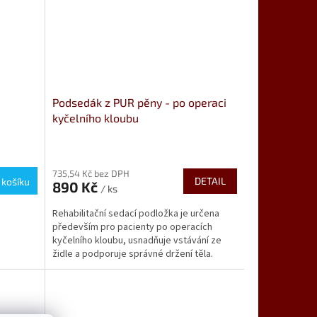
Podsedák z PUR pěny - po operaci
kyčelního kloubu
Průměrné
hodnocení
735,54 Kč bez DPH
produktu
DETAIL
 košíku
890 Kč
je
/ ks
3,9
Rehabilitační sedací podložka je určena
z
především pro pacienty po operacích
5
kyčelního kloubu, usnadňuje vstávání ze
hvězdiček.
židle a podporuje správné držení těla.