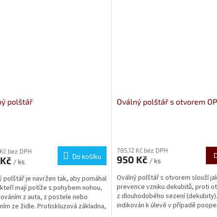
ý polštář
Oválný polštář s otvorem O
rné
Průměrné
cení
hodnocení
785,12 Kč bez DPH
ktu
produktu
 Kč bez DPH
Do košíku
950 Kč
 Kč
je
/ ks
/ ks
5,0
Oválný polštář s otvorem slouží ja
 polštář je navržen tak, aby pomáhal
z
prevence vzniku dekubitů, proti o
 kteří mají potíže s pohybem nohou,
5
z dlouhodobého sezení (dekubity)
ováním z auta, z postele nebo
ček.
hvězdiček.
indikován k úlevě v případě poope
ním ze židle. Protiskluzová základna,
stavů, proleženin,...
ované...