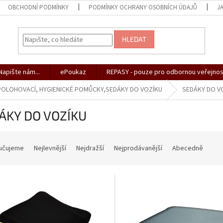
OBCHODNÍ PODMÍNKY
PODMÍNKY OCHRANY OSOBNÍCH ÚDAJŮ
J
HLEDAT
apište nám...
ePoukaz
REPASY - pouze pro odbornou veřejnos
 POLOHOVACÍ, HYGIENICKÉ POMŮCKY,SEDÁKY DO VOZÍKU
SEDÁKY DO V
ÁKY DO VOZÍKU
učujeme
Nejlevnější
Nejdražší
Nejprodávanější
Abecedně