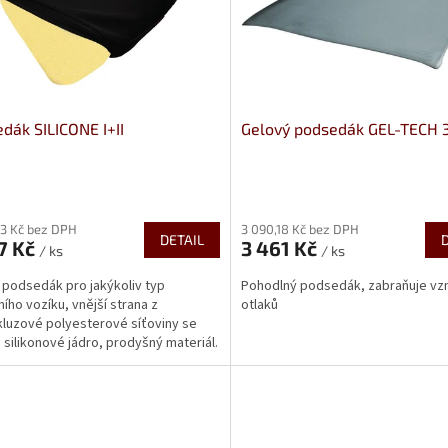
dák SILICONE I+II
Gelový podsedák GEL-TECH 3
rné
Průměrné
cení
hodnocení
23 Kč bez DPH
3 090,18 Kč bez DPH
ktu
produktu
DETAIL
7 Kč
3 461 Kč
je
/ ks
/ ks
4,8
í podsedák pro jakýkoliv typ
Pohodlný podsedák, zabraňuje vz
z
ního vozíku, vnější strana z
otlaků
5
kluzové polyesterové síťoviny se
ček.
hvězdiček.
 silikonové jádro, prodyšný materiál.