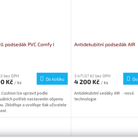
ell podsedák PVC Comfy I
Antidekubitní podsedák AIR
rné
Průměrné
cení
hodnocení
ktu
produktu
Kč bez DPH
3 471,07 Kč bez DPH
Do košíku
Do
00 Kč
4 200 Kč
je
/ ks
/ ks
4,3
ll Cushion lze upravit podle
Antidekubitní sedáky AIR - nová
z
duálních potřeb nastavením objemu
technologie
5
u. Zklidňuje a uvolňuje tlak uživatele
ček.
hvězdiček.
ezení.