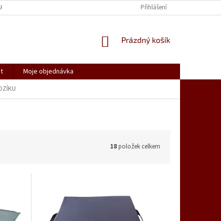
AK NAKUPOVAT
SPOLUPRACUJEME
REKLAMACE, VRÁCENÍ ZBOŽÍ
Přihlášení
NÁKUPNÍ
Prázdný košík
KOŠÍK
t
Moje objednávka
OZÍKU
18
položek celkem