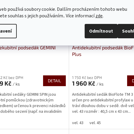
web používá soubory cookie. Dalším procházením tohoto webu
jete souhlas s jejich používáním.. Více informací
zde
.
avení
Odmítnout
Souh
ekubitní podsedák GEMINI
Antidekubitní podsedák BioF
Plus
rné
cení
32 Kč bez DPH
1 750 Kč bez DPH
ktu
DETAIL
09 Kč
1 960 Kč
/ ks
/ ks
kubitní sedáky GEMINI SPIN jsou
Antidekubitní sedák BioFlote TM 3 
tní pomůckou (zdravotnickým
určen pro antidekubitní profylaxi u l
edkem) určenou k prevenci následků
tráví dlouhou dobu v sedě. dvě veli
ček.
dobého sezení (např. na invalidním
vel. 43 rozměr : 40,5 cm x 43 cm...
...
vel. 43
vel. 45