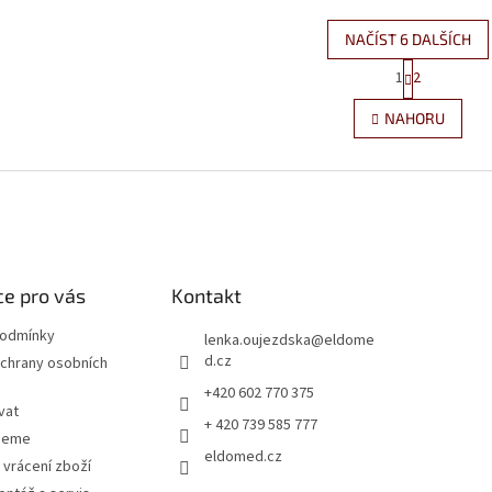
NAČÍST 6 DALŠÍCH
S
1
2
O
t
r
v
NAHORU
á
l
n
á
k
d
o
a
v
c
á
í
n
p
í
r
e pro vás
Kontakt
v
k
podmínky
y
lenka.oujezdska
@
eldome
v
d.cz
chrany osobních
ý
+420 602 770 375
p
vat
i
+ 420 739 585 777
jeme
s
eldomed.cz
u
 vrácení zboží