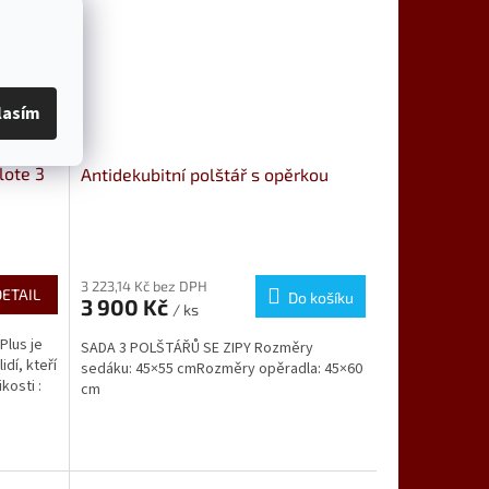
lasím
lote 3
Antidekubitní polštář s opěrkou
Průměrné
hodnocení
produktu
3 223,14 Kč bez DPH
DETAIL
Do košíku
3 900 Kč
je
/ ks
5,0
Plus je
SADA 3 POLŠTÁŘŮ SE ZIPY Rozměry
z
idí, kteří
sedáku: 45×55 cmRozměry opěradla: 45×60
5
kosti :
cm
hvězdiček.