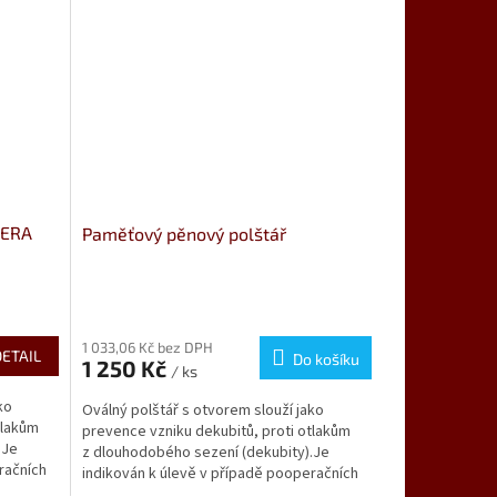
PERA
Paměťový pěnový polštář
1 033,06 Kč bez DPH
DETAIL
Do košíku
1 250 Kč
/ ks
ko
Oválný polštář s otvorem slouží jako
tlakům
prevence vzniku dekubitů, proti otlakům
.Je
z dlouhodobého sezení (dekubity).Je
račních
indikován k úlevě v případě pooperačních
stavů, proleženin,...