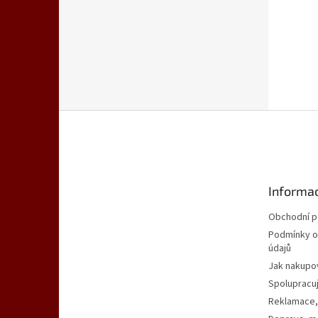
Z
á
p
a
t
Informac
í
Obchodní 
Podmínky o
údajů
Jak nakupo
Spolupracu
Reklamace,