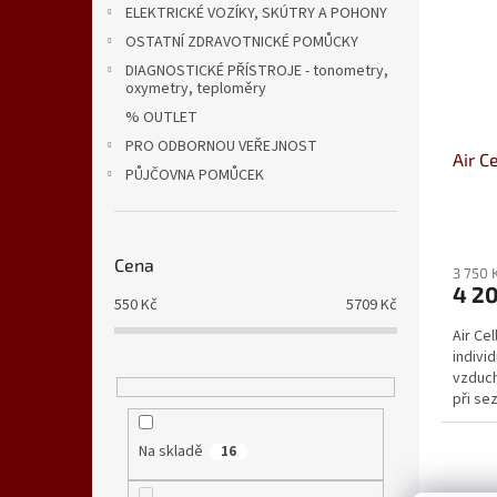
ELEKTRICKÉ VOZÍKY, SKÚTRY A POHONY
OSTATNÍ ZDRAVOTNICKÉ POMŮCKY
DIAGNOSTICKÉ PŘÍSTROJE - tonometry,
oxymetry, teploměry
% OUTLET
PRO ODBORNOU VEŘEJNOST
Air C
PŮJČOVNA POMŮCEK
Průmě
hodno
Cena
produ
3 750 
4 2
je
550
Kč
5709
Kč
5,0
Air Ce
z
indivi
5
vzduch
hvězdi
při s
Na skladě
16