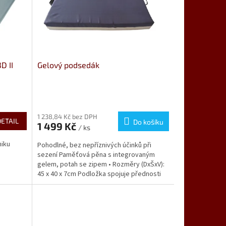
D II
Gelový podsedák
Průměrné
hodnocení
produktu
1 238,84 Kč bez DPH
DETAIL
Do košíku
1 499 Kč
je
/ ks
3,6
niku
Pohodlné, bez nepříznivých účinků při
z
sezení Paměťová pěna s integrovaným
5
gelem, potah se zipem • Rozměry (DxŠxV):
hvězdiček.
45 x 40 x 7cm Podložka spojuje přednosti
pohodlného sezení...