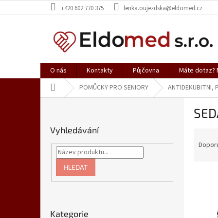
Přejít
+420 602 770 375
lenka.oujezdska@eldomed.cz
na
obsah
O nás
Kontakty
Půjčovna
Máte dotaz? N
Domů
POMŮCKY PRO SENIORY
ANTIDEKUBITNI,
P
SED
o
s
Vyhledávání
Ř
t
a
r
Dopor
z
a
e
n
HLEDAT
V
n
n
ý
í
í
p
p
p
Přeskočit
i
r
a
Kategorie
kategorie