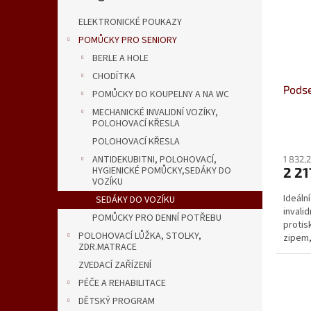
s
o
n
p
d
e
ELEKTRONICKÉ POUKAZY
r
u
l
POMŮCKY PRO SENIORY
o
k
BERLE A HOLE
d
t
u
ů
CHODÍTKA
Podse
k
POMŮCKY DO KOUPELNY A NA WC
t
MECHANICKÉ INVALIDNÍ VOZÍKY,
ů
POLOHOVACÍ KŘESLA
Průmě
POLOHOVACÍ KŘESLA
hodno
ANTIDEKUBITNI, POLOHOVACÍ,
1 832,
produ
2 21
HYGIENICKÉ POMŮCKY,SEDÁKY DO
je
VOZÍKU
5,0
Ideáln
SEDÁKY DO VOZÍKU
z
invalid
5
POMŮCKY PRO DENNÍ POTŘEBU
protis
hvězdi
POLOHOVACÍ LŮŽKA, STOLKY,
zipem,
ZDR.MATRACE
ZVEDACÍ ZAŘÍZENÍ
PÉČE A REHABILITACE
DĚTSKÝ PROGRAM