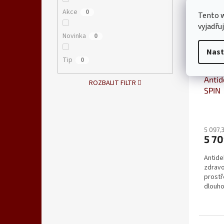
Akce
0
Tento 
vyjadřu
Novinka
0
Nast
Tip
0
Antid
ROZBALIT FILTR
SPIN
Průmě
hodno
5 097,
produ
5 7
je
5,0
Antide
z
zdravo
5
prostř
hvězdi
dlouho
vozíku)