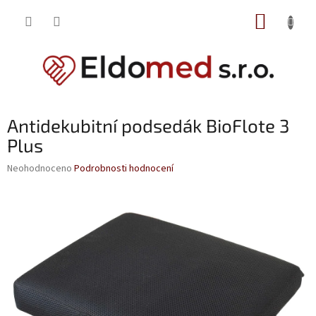
Přejít
NÁKUP
na
obsah
KOŠÍK
Antidekubitní podsedák BioFlote 3
Plus
Průměrné
Neohodnoceno
Podrobnosti hodnocení
hodnocení
produktu
je
0,0
z
5
hvězdiček.