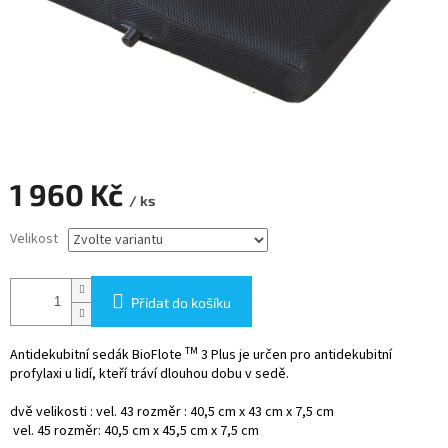
1 960 Kč
/ ks
Měrná
Velikost
cena:
Přidat do košíku
TM
Antidekubitní sedák BioFlote
3 Plus je určen pro antidekubitní
profylaxi u lidí, kteří tráví dlouhou dobu v sedě.
dvě velikosti : vel. 43 rozměr : 40,5 cm x 43 cm x 7,5 cm
vel. 45 rozměr: 40,5 cm x 45,5 cm x 7,5 cm