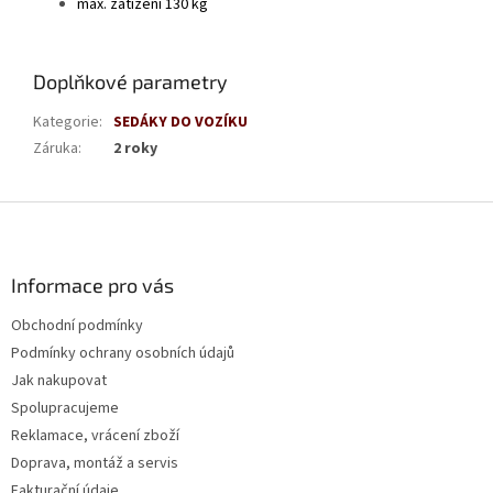
max. zatížení 130 kg
Doplňkové parametry
Kategorie
:
SEDÁKY DO VOZÍKU
Záruka
:
2 roky
Z
á
p
a
Informace pro vás
t
Obchodní podmínky
í
Podmínky ochrany osobních údajů
Jak nakupovat
Spolupracujeme
Reklamace, vrácení zboží
Doprava, montáž a servis
Fakturační údaje