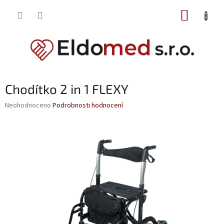
Přejít
NÁKUP
na
obsah
KOŠÍK
Chodítko 2 in 1 FLEXY
Průměrné
Neohodnoceno
Podrobnosti hodnocení
hodnocení
produktu
je
0,0
z
5
hvězdiček.