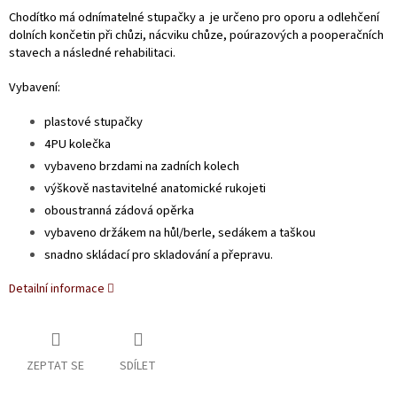
Chodítko má odnímatelné stupačky a je určeno pro oporu a odlehčení
dolních končetin při chůzi, nácviku chůze, poúrazových a pooperačních
stavech a následné rehabilitaci.
Vybavení:
plastové stupačky
4PU kolečka
vybaveno brzdami na zadních kolech
výškově nastavitelné anatomické rukojeti
oboustranná zádová opěrka
vybaveno držákem na hůl/berle, sedákem a taškou
snadno skládací pro skladování a přepravu.
Detailní informace
ZEPTAT SE
SDÍLET