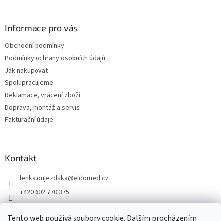
á
p
a
Informace pro vás
t
Obchodní podmínky
í
Podmínky ochrany osobních údajů
Jak nakupovat
Spolupracujeme
Reklamace, vrácení zboží
Doprava, montáž a servis
Fakturační údaje
Kontakt
lenka.oujezdska
@
eldomed.cz
+420 602 770 375
+ 420 739 585 777
Tento web používá soubory cookie. Dalším procházením