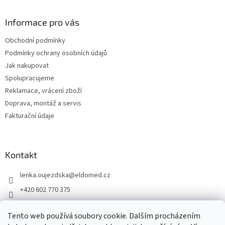
d
p
a
a
Informace pro vás
c
t
í
Obchodní podmínky
í
p
Podmínky ochrany osobních údajů
r
v
Jak nakupovat
k
Spolupracujeme
y
Reklamace, vrácení zboží
v
ý
Doprava, montáž a servis
p
Fakturační údaje
i
s
u
Kontakt
lenka.oujezdska
@
eldomed.cz
+420 602 770 375
+ 420 739 585 777
Tento web používá soubory cookie. Dalším procházením
eldomed.cz