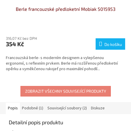
Berle francouzské předloketní Mobiak 5015953
Průměrné
hodnocení
316,07 Kč bez DPH
produktu
354 Kč
je
Do košíku
4,0
z
Francouzská berle- s moderním designem a vylepšenou
5
ergonomií, s reflexním prvkem. Berle má rozšířenou předloketní
hvězdiček.
opěrku a vyměkčenou rukojeť pro maximální pohodlí...
ZOBRAZIT VŠECHNY SOUVISEJÍCÍ PRODUKTY
Popis
Podobné (1)
Související soubory (2)
Diskuze
Detailní popis produktu