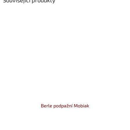
Související produkty
Berle podpažní Mobiak
Průměrné