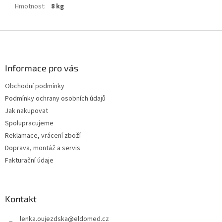
Hmotnost
:
8 kg
Z
á
p
a
Informace pro vás
t
Obchodní podmínky
í
Podmínky ochrany osobních údajů
Jak nakupovat
Spolupracujeme
Reklamace, vrácení zboží
Doprava, montáž a servis
Fakturační údaje
Kontakt
lenka.oujezdska
@
eldomed.cz