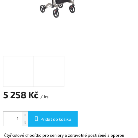
5 258 Kč
/ ks
Měrná
cena:
Přidat do košíku
Č
tyřkolové chodítko pro seniory a zdravotně postižené s oporou