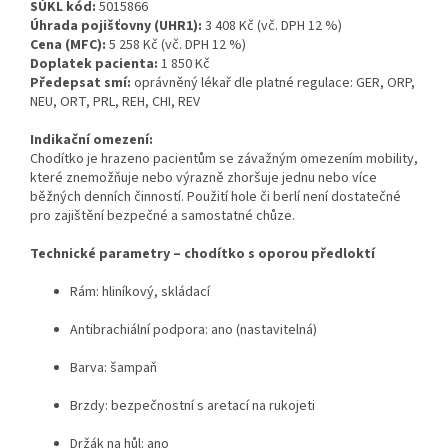
SÚKL kód:
5015866
Úhrada pojišťovny (UHR1):
3 408 Kč (vč. DPH 12 %)
Cena (MFC):
5 258 Kč (vč. DPH 12 %)
Doplatek pacienta:
1 850 Kč
Předepsat smí:
oprávněný lékař dle platné regulace: GER, ORP,
NEU, ORT, PRL, REH, CHI, REV
Indikační omezení:
Chodítko je hrazeno pacientům se závažným omezením mobility,
které znemožňuje nebo výrazně zhoršuje jednu nebo více
běžných denních činností. Použití hole či berlí není dostatečné
pro zajištění bezpečné a samostatné chůze.
Technické parametry – chodítko s oporou předloktí
Rám: hliníkový, skládací
Antibrachiální podpora: ano (nastavitelná)
Barva: šampaň
Brzdy: bezpečnostní s aretací na rukojeti
Držák na hůl: ano