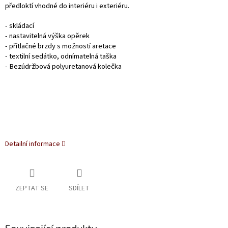
předloktí vhodné do interiéru i exteriéru.
- skládací
- nastavitelná výška opěrek
- přítlačné brzdy s možností aretace
- textilní sedátko, odnímatelná taška
- Bezúdržbová polyuretanová kolečka
Detailní informace
ZEPTAT SE
SDÍLET