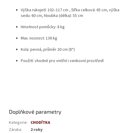
Výška rukojetí: 102–117 cm , šířka celková: 65 cm, výška
sedu: 60 cm, hloubka (délka): 55 cm
Hmotnost pomůcky: 8 kg
Max. nosnost: 136 kg
Kola: pevná, průměr 20 cm (8“)
Použití: vhodné pro vnitřní i venkovní prostředí
Doplňkové parametry
Kategorie
:
CHODÍTKA
Záruka
:
2 roky