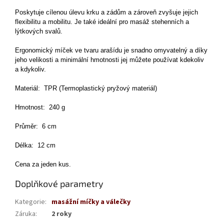
Poskytuje cílenou úlevu krku a zádům a zároveň zvyšuje jejich
flexibilitu a mobilitu.
Je také ideální pro masáž stehenních a
lýtkových svalů.
Ergonomický míček ve tvaru arašídu je snadno omyvatelný a díky
jeho velikosti a minimální hmotnosti jej můžete používat kdekoliv
a kdykoliv.
Materiál: TPR (Termoplastický pryžový materiál)
Hmotnost: 240 g
Průměr: 6 cm
Délka: 12 cm
Cena za jeden kus.
Doplňkové parametry
Kategorie
:
masážní míčky a válečky
Záruka
:
2 roky