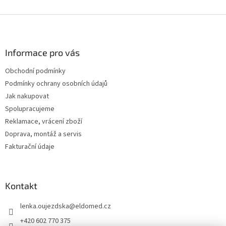
Z
á
p
a
Informace pro vás
t
Obchodní podmínky
í
Podmínky ochrany osobních údajů
Jak nakupovat
Spolupracujeme
Reklamace, vrácení zboží
Doprava, montáž a servis
Fakturační údaje
Kontakt
lenka.oujezdska
@
eldomed.cz
+420 602 770 375