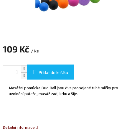
109 Kč
/ ks
Měrná
cena:
Přidat do košíku
Masážní pomůcka Duo Ball jsou dva propojené tuhé míčky pro
uvolnění páteře, masáž zad, krku a šíje.
Detailní informace