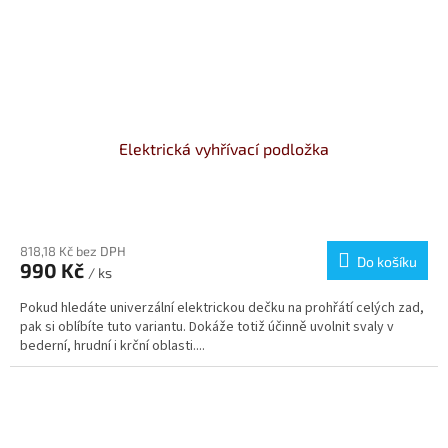
Elektrická vyhřívací podložka
Průměrné
hodnocení
produktu
818,18 Kč bez DPH
Do košíku
990 Kč
je
/ ks
4,5
Pokud hledáte univerzální elektrickou dečku na prohřátí celých zad,
z
pak si oblíbíte tuto variantu. Dokáže totiž účinně uvolnit svaly v
5
bederní, hrudní i krční oblasti....
hvězdiček.