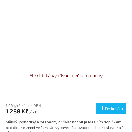
Elektrická vyhřívací dečka na nohy
Průměrné
hodnocení
produktu
1 064,46 Kč bez DPH
Do košíku
1 288 Kč
je
/ ks
5,0
Měkký, pohodlný a bezpečný ohřívač nohou je ideálním doplňkem
z
pro dlouhé zimní večery. Je vybaven časovačem a lze nastavit na 3
5