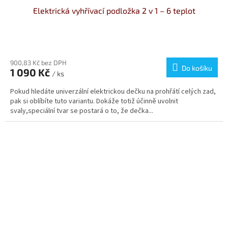
Elektrická vyhřívací podložka 2 v 1 – 6 teplot
900,83 Kč bez DPH
Do košíku
1 090 Kč
/ ks
Pokud hledáte univerzální elektrickou dečku na prohřátí celých zad,
pak si oblíbíte tuto variantu. Dokáže totiž účinně uvolnit
svaly,speciální tvar se postará o to, že dečka...