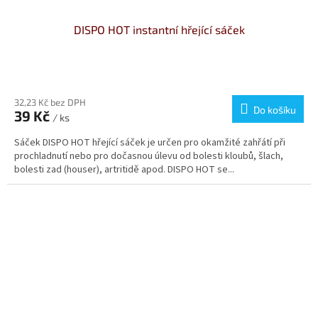
DISPO HOT instantní hřející sáček
Průměrné
hodnocení
produktu
32,23 Kč bez DPH
Do košíku
39 Kč
je
/ ks
5,0
Sáček DISPO HOT hřející sáček je určen pro okamžité zahřátí při
z
prochladnutí nebo pro dočasnou úlevu od bolesti kloubů, šlach,
5
bolesti zad (houser), artritidě apod. DISPO HOT se...
hvězdiček.