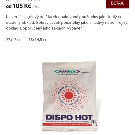
produktu
DETAIL
105 Kč
od
je
/ ks
5,0
Univerzální gelový polštářek opakovaně použitelný jako teplý či
z
studený obklad. Gelový sáček použitelný jako chladivý nebo hřejivý
5
obklad. Doporučený jako základní vybavení...
hvězdiček.
27x12 cm
18x14,5 cm