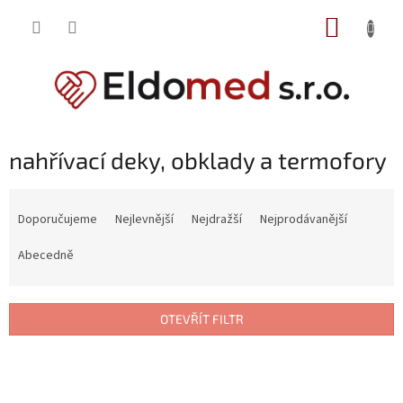
Přejít
NÁKUP
na
obsah
KOŠÍK
nahřívací deky, obklady a termofory
Ř
a
Doporučujeme
Nejlevnější
Nejdražší
Nejprodávanější
z
e
Abecedně
n
í
p
OTEVŘÍT FILTR
r
o
V
d
ý
u
p