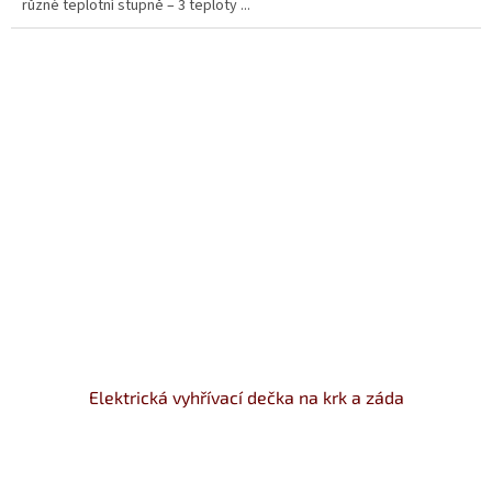
různé teplotní stupně – 3 teploty ...
hvězdiček.
Elektrická vyhřívací dečka na krk a záda
Průměrné
hodnocení