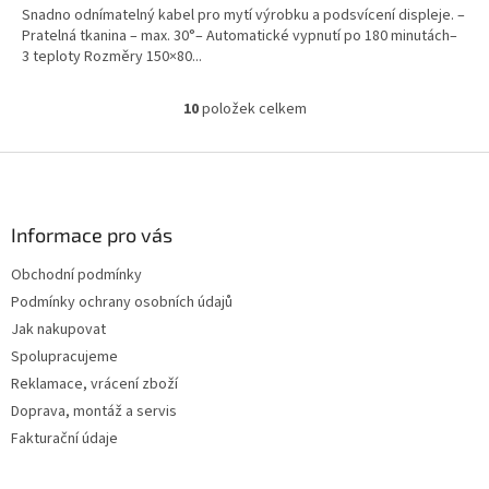
Snadno odnímatelný kabel pro mytí výrobku a podsvícení displeje. –
Pratelná tkanina – max. 30°– Automatické vypnutí po 180 minutách–
3 teploty Rozměry 150×80...
10
položek celkem
O
v
l
Z
á
á
d
p
a
a
Informace pro vás
c
t
í
Obchodní podmínky
í
p
Podmínky ochrany osobních údajů
r
v
Jak nakupovat
k
Spolupracujeme
y
Reklamace, vrácení zboží
v
ý
Doprava, montáž a servis
p
Fakturační údaje
i
s