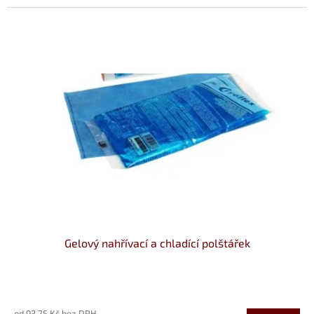
5
hvězdiček.
Gelový nahřívací a chladící polštářek
Průměrné
hodnocení
od 93,75 Kč bez DPH