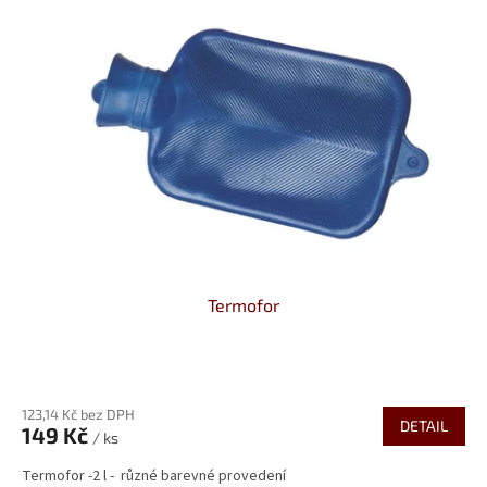
k
i
t
s
ů
p
r
o
d
u
k
t
ů
Termofor
Průměrné
hodnocení
123,14 Kč bez DPH
produktu
DETAIL
149 Kč
je
/ ks
5,0
Termofor -2 l - různé barevné provedení
z