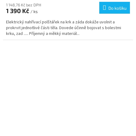
produktu
1 148,76 Kč bez DPH
Do košíku
1 390 Kč
je
/ ks
5,0
Elektrický nahřívací polštářek na krk a záda dokáže uvolnit a
z
prokrvit jednotlivé části těla. Dovede účinně bojovat s bolestmi
5
krku, zad ..... Příjemný a měkký materiál...
hvězdiček.