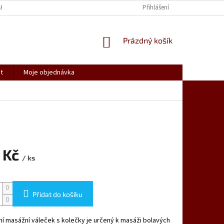
AK NAKUPOVAT
SPOLUPRACUJEME
REKLAMACE, VRÁCENÍ ZBOŽÍ
Přihlášení
NÁKUPNÍ
Prázdný košík
KOŠÍK
t
Moje objednávka
 Kč
/ ks
Přidat do košíku
í masážní váleček s kolečky je určený k masáži bolavých