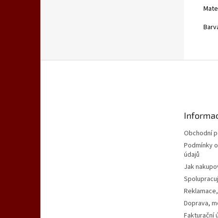
Mate
Barv
Z
á
p
a
t
Informac
í
Obchodní 
Podmínky o
údajů
Jak nakupo
Spolupracu
Reklamace,
Doprava, mo
Fakturační 