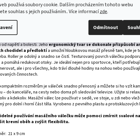
žní váleček
, známý také jako masážní roller
je efektivním nástrojem pr
web používá soubory cookie. Dalším procházením tohoto webu
šťových bodů (trigger points) v těle
. Spoušťové body jsou napjaté sval
jete souhlas s jejich používáním.. Více informací
zde
.
é mohou způsobovat bolest v různých částech těla. Masážní váleček funguj
ipu myofasciálního uvolnění, což je technika, která se zaměřuje na uvolnění 
ové tkáně obklopující svaly.
avení
Odmítnout
Souh
o jedinečný masážní váleček s kolečky je navržen tak, aby vám poskytl ok
 od napětí a bolesti. Jeho
ergonomický tvar se dokonale přizpůsobí a
ch chodidel a předloktí
a umožní hloubkovou masáž přesně tam, kde je to
eba. Roller je odolný a snadno se čistí. Texturovaný povrch válečku podporu
 a pomáhá redukovat otoky. Je ideální nejen pro sportovce, kteří potřebují
erovat, ale i pro všechny, kdo tráví dlouhé hodiny na nohou nebo používají
ovaných činnostech.
 kompaktním rozměrům je váleček snadno přenosný a můžete si ho vzít kam
u – do kanceláře, na cesty nebo doma při sledování televize. Užijte si rela
liv a kdekoliv. Masážní válec lze používat v sedě, ve stoje, u zdi nebo vlež
ný pro dolní i horní část těla. Vyrobeno z pevného plastu a protiskluzových
idelné používání masážního válečku může pomoci zmírnit svalové na
šit krevní oběh a zvýšit flexibilitu.
ěr: 21 x 9 cm