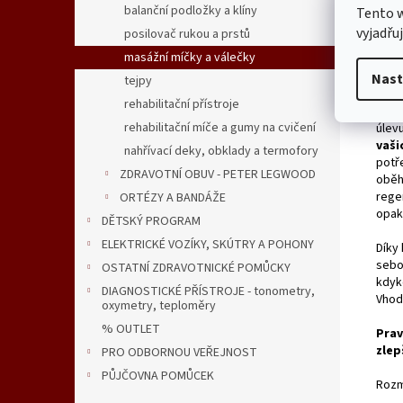
Masá
balanční podložky a klíny
Tento 
spou
vyjadřu
posilovač rukou a prstů
kter
masážní míčky a válečky
princ
pojiv
Nast
tejpy
rehabilitační přístroje
Tent
rehabilitační míče a gumy na cvičení
úlevu
vaši
nahřívací deky, obklady a termofory
potř
ZDRAVOTNÍ OBUV - PETER LEGWOOD
oběh
regen
ORTÉZY A BANDÁŽE
opak
DĚTSKÝ PROGRAM
ELEKTRICKÉ VOZÍKY, SKÚTRY A POHONY
Díky
sebo
OSTATNÍ ZDRAVOTNICKÉ POMŮCKY
kdyko
DIAGNOSTICKÉ PŘÍSTROJE - tonometry,
Vhod
oxymetry, teploměry
% OUTLET
Prav
zlep
PRO ODBORNOU VEŘEJNOST
PŮJČOVNA POMŮCEK
Rozm