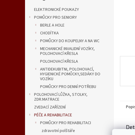
n
e
ELEKTRONICKÉ POUKAZY
l
POMŮCKY PRO SENIORY
BERLE A HOLE
CHODÍTKA
POMŮCKY DO KOUPELNY A NA WC
MECHANICKÉ INVALIDNÍ VOZÍKY,
POLOHOVACÍ KŘESLA
POLOHOVACÍ KŘESLA
ANTIDEKUBITNI, POLOHOVACÍ,
HYGIENICKÉ POMŮCKY,SEDÁKY DO
VOZÍKU
POMŮCKY PRO DENNÍ POTŘEBU
POLOHOVACÍ LŮŽKA, STOLKY,
ZDR.MATRACE
Popi
ZVEDACÍ ZAŘÍZENÍ
PÉČE A REHABILITACE
POMŮCKY PRO REHABILITACI
Det
zdravotní polštáře