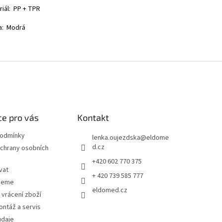
riál: PP + TPR
a: Modrá
e pro vás
Kontakt
podmínky
lenka.oujezdska
@
eldome
d.cz
chrany osobních
+420 602 770 375
vat
+ 420 739 585 777
jeme
eldomed.cz
 vrácení zboží
ntáž a servis
údaje