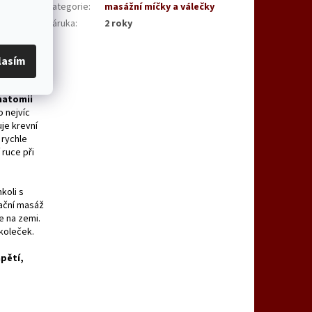
o uvolnění
Kategorie
:
masážní míčky a válečky
ové uzliny,
Záruka
:
2 roky
e na
fascie -
lasím
amžitou
natomii
 nejvíc
je krevní
 rychle
 ruce při
koli s
xační masáž
e na zemi.
 koleček.
pětí,