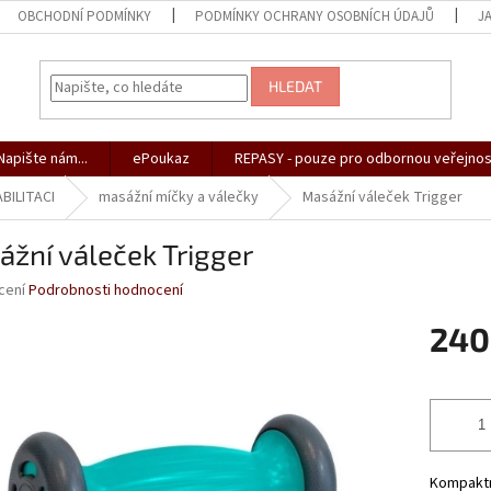
OBCHODNÍ PODMÍNKY
PODMÍNKY OCHRANY OSOBNÍCH ÚDAJŮ
J
HLEDAT
apište nám...
ePoukaz
REPASY - pouze pro odbornou veřejnos
BILITACI
masážní míčky a válečky
Masážní váleček Trigger
žní váleček Trigger
né
cení
Podrobnosti hodnocení
ní
240
u
Měrná
cena:
ek.
Kompaktn