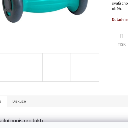
svalů cho
oběh.
Detailní 
TISK
s
Diskuze
ailní popis produktu