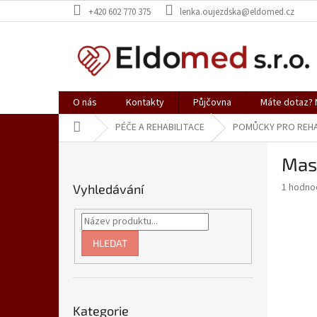
Přejít
+420 602 770 375
lenka.oujezdska@eldomed.cz
na
obsah
O nás
Kontakty
Půjčovna
Máte dotaz? N
Domů
PÉČE A REHABILITACE
POMŮCKY PRO REHA
P
Masá
o
s
Průměr
1 hodno
Vyhledávání
t
hodnoce
r
produkt
a
je
5,0
n
HLEDAT
z
n
5
í
hvězdič
p
Přeskočit
a
Kategorie
kategorie