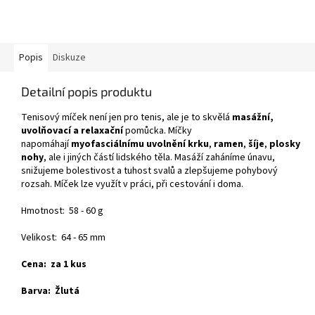
Popis
Diskuze
Detailní popis produktu
Tenisový míček není jen pro tenis, ale je to skvělá
masážní,
uvolňovací a relaxační
pomůcka. Míčky
napomáhají
myofasciálnímu
uvolnění
krku
,
ramen
,
šíje
,
plosky
nohy
, ale i jiných částí lidského těla. Masáží zaháníme únavu,
snižujeme bolestivost a tuhost svalů a zlepšujeme pohybový
rozsah. Míček lze využít v práci, při cestování i doma.
Hmotnost:
58 - 60 g
Velikost: 64 - 65 mm
Cena: za 1 kus
Barva: Žlutá