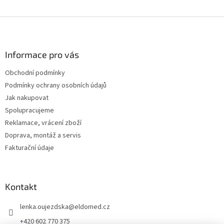
Z
á
p
a
Informace pro vás
t
Obchodní podmínky
í
Podmínky ochrany osobních údajů
Jak nakupovat
Spolupracujeme
Reklamace, vrácení zboží
Doprava, montáž a servis
Fakturační údaje
Kontakt
lenka.oujezdska
@
eldomed.cz
+420 602 770 375