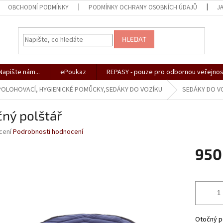
OBCHODNÍ PODMÍNKY
PODMÍNKY OCHRANY OSOBNÍCH ÚDAJŮ
J
HLEDAT
apište nám...
ePoukaz
REPASY - pouze pro odbornou veřejnos
 POLOHOVACÍ, HYGIENICKÉ POMŮCKY,SEDÁKY DO VOZÍKU
SEDÁKY DO V
ný polštář
né
cení
Podrobnosti hodnocení
ní
950
u
Měrná
cena:
ek.
Otočný po