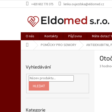
Přejít
+420 602 770 375
lenka.oujezdska@eldomed.cz
na
obsah
O nás
Kontakty
Půjčovna
Máte dotaz? N
Domů
POMŮCKY PRO SENIORY
ANTIDEKUBITNI,
P
Otoč
o
s
Průměr
3 hodno
Vyhledávání
t
hodnoce
r
produkt
a
je
4,7
n
HLEDAT
z
n
5
í
hvězdič
p
Přeskočit
a
Kategorie
kategorie