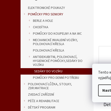
n
e
ELEKTRONICKÉ POUKAZY
l
POMŮCKY PRO SENIORY
BERLE A HOLE
CHODÍTKA
POMŮCKY DO KOUPELNY A NA WC
MECHANICKÉ INVALIDNÍ VOZÍKY,
POLOHOVACÍ KŘESLA
POLOHOVACÍ KŘESLA
ANTIDEKUBITNI, POLOHOVACÍ,
HYGIENICKÉ POMŮCKY,SEDÁKY DO
VOZÍKU
SEDÁKY DO VOZÍKU
Tento 
vyjadřu
POMŮCKY PRO DENNÍ POTŘEBU
POLOHOVACÍ LŮŽKA, STOLKY,
Popi
ZDR.MATRACE
Nast
ZVEDACÍ ZAŘÍZENÍ
PÉČE A REHABILITACE
Det
DĚTSKÝ PROGRAM