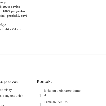
iály:
í:
100% bavlna
ní:
100% polyester
adna:
protiskluzová
ěry:
x H:44 x V:4 cm
e pro vás
Kontakt
podmínky
lenka.oujezdska
@
eldome
d.cz
chrany osobních
+420 602 770 375