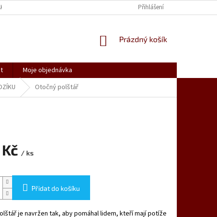
AK NAKUPOVAT
SPOLUPRACUJEME
REKLAMACE, VRÁCENÍ ZBOŽÍ
Přihlášení
NÁKUPNÍ
Prázdný košík
KOŠÍK
t
Moje objednávka
OZÍKU
Otočný polštář
 Kč
/ ks
Přidat do košíku
lštář je navržen tak, aby pomáhal lidem, kteří mají potíže