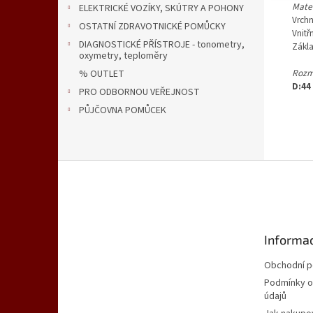
Mater
ELEKTRICKÉ VOZÍKY, SKÚTRY A POHONY
Vrchn
OSTATNÍ ZDRAVOTNICKÉ POMŮCKY
Vnitř
DIAGNOSTICKÉ PŘÍSTROJE - tonometry,
Zákl
oxymetry, teploměry
Rozm
% OUTLET
D:44 
PRO ODBORNOU VEŘEJNOST
PŮJČOVNA POMŮCEK
Z
á
p
a
t
Informac
í
Obchodní 
Podmínky o
údajů