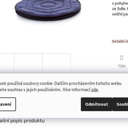
s pohybe
ze židle.
vnitřní p
Detailní 
TISK
web používá soubory cookie. Dalším procházením tohoto webu
jete souhlas s jejich používáním.. Více informací
zde
.
s
Diskuze
avení
Odmítnout
Souh
ailní popis produktu