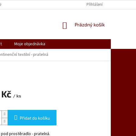
AK NAKUPOVAT
SPOLUPRACUJEME
REKLAMACE, VRÁCENÍ ZBOŽÍ
Přihlášení
NÁKUPNÍ
Prázdný košík
KOŠÍK
t
Moje objednávka
tinenční textilní - pratelná
 Kč
/ ks
Přidat do košíku
pod prostěradlo - pratelná.