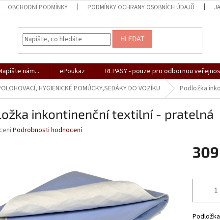
OBCHODNÍ PODMÍNKY
PODMÍNKY OCHRANY OSOBNÍCH ÚDAJŮ
J
HLEDAT
apište nám...
ePoukaz
REPASY - pouze pro odbornou veřejnos
 POLOHOVACÍ, HYGIENICKÉ POMŮCKY,SEDÁKY DO VOZÍKU
Podložka inkon
ožka inkontinenční textilní - pratelná
né
cení
Podrobnosti hodnocení
ní
309
u
Měrná
cena:
ek.
Podložka 