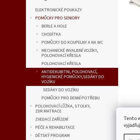
n
e
ELEKTRONICKÉ POUKAZY
l
POMŮCKY PRO SENIORY
BERLE A HOLE
CHODÍTKA
POMŮCKY DO KOUPELNY A NA WC
MECHANICKÉ INVALIDNÍ VOZÍKY,
POLOHOVACÍ KŘESLA
POLOHOVACÍ KŘESLA
ANTIDEKUBITNI, POLOHOVACÍ,
HYGIENICKÉ POMŮCKY,SEDÁKY DO
VOZÍKU
SEDÁKY DO VOZÍKU
POMŮCKY PRO DENNÍ POTŘEBU
POLOHOVACÍ LŮŽKA, STOLKY,
ZDR.MATRACE
Tento 
ZVEDACÍ ZAŘÍZENÍ
vyjadřu
PÉČE A REHABILITACE
DĚTSKÝ PROGRAM