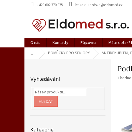
Přejít
+420 602 770 375
lenka.oujezdska@eldomed.cz
na
obsah
O nás
Kontakty
Půjčovna
Máte dotaz? N
Domů
POMŮCKY PRO SENIORY
ANTIDEKUBITNI,
P
Podl
o
s
Průměr
1 hodno
Vyhledávání
t
hodnoce
r
produkt
a
je
5,0
n
HLEDAT
z
n
5
í
hvězdič
p
Přeskočit
a
Kategorie
kategorie