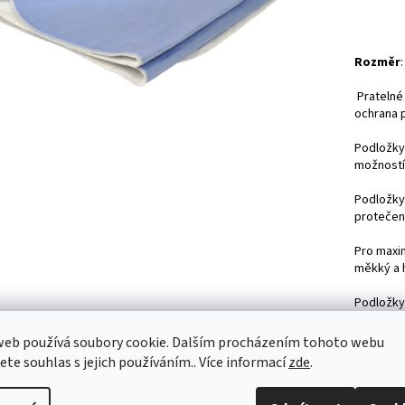
Rozměr
Pratelné
ochrana p
Podložky 
možností 
Podložky 
protečení
Pro maxim
měkký a 
Podložky 
eliminova
web používá soubory cookie. Dalším procházením tohoto webu
Podložky
jete souhlas s jejich používáním.. Více informací
zde
.
aktivní i
podložka