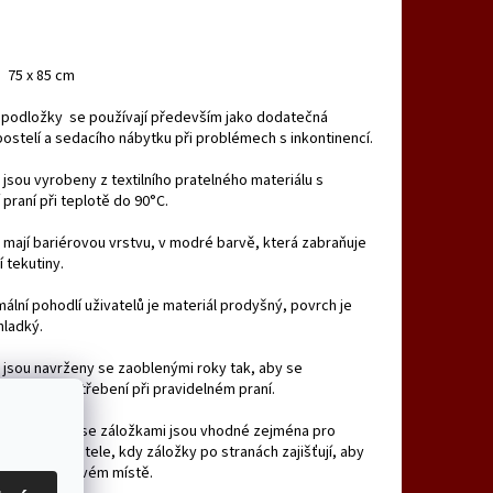
: 75 x 85 cm
 podložky se používají především jako dodatečná
ostelí a sedacího nábytku při problémech s inkontinencí.
jsou vyrobeny z textilního pratelného materiálu s
praní při teplotě do 90°C.
mají bariérovou vrstvu, v modré barvě, která zabraňuje
 tekutiny.
ální pohodlí uživatelů je materiál prodyšný, povrch je
hladký.
jsou navrženy se zaoblenými roky tak, aby se
lo jejich opotřebení při pravidelném praní.
 ve variantě se záložkami jsou vhodné zejména pro
 neklidné uživatele, kdy záložky po stranách zajišťují, aby
 zůstala na svém místě.