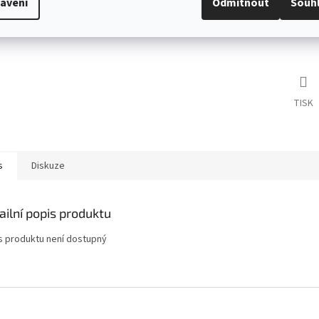
avení
Odmítnout
Souh
TISK
s
Diskuze
ailní popis produktu
s produktu není dostupný