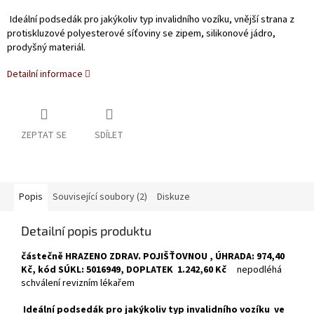
Ideální podsedák pro jakýkoliv typ invalidního vozíku, v
nější strana z
protiskluzové polyesterové síťoviny se zipem, s
ilikonové jádro,
p
rodyšný materiál.
Detailní informace
ZEPTAT SE
SDÍLET
Popis
Související soubory (2)
Diskuze
Detailní popis produktu
částečně HRAZENO ZDRAV. POJIŠŤOVNOU , ÚHRADA: 974,40
Kč, kód SÚKL: 5016949, DOPLATEK 1.242,60 Kč
nepodléhá
schválení revizním lékařem
Ideální podsedák pro jakýkoliv typ invalidního vozíku ve