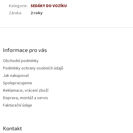
Kategorie
:
SEDÁKY DO VOZÍKU
Záruka
:
2 roky
Z
á
p
a
Informace pro vás
t
Obchodní podmínky
í
Podmínky ochrany osobních údajů
Jak nakupovat
Spolupracujeme
Reklamace, vrácení zboží
Doprava, montáž a servis
Fakturační údaje
Kontakt