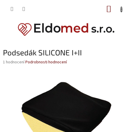
Přejít
NÁKUP
na
obsah
KOŠÍK
Podsedák SILICONE I+II
Průměrné
1 hodnocení
Podrobnosti hodnocení
hodnocení
produktu
je
5,0
z
5
hvězdiček.