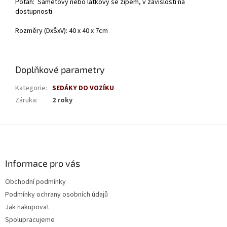
Potah: Sametový nebo látkový se zipem, v závislosti na
dostupnosti
Rozměry (DxŠxV): 40 x 40 x 7cm
Doplňkové parametry
Kategorie
:
SEDÁKY DO VOZÍKU
Záruka
:
2 roky
Z
á
p
a
Informace pro vás
t
Obchodní podmínky
í
Podmínky ochrany osobních údajů
Jak nakupovat
Spolupracujeme