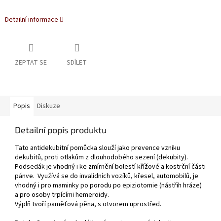
Detailní informace
ZEPTAT SE
SDÍLET
Popis
Diskuze
Detailní popis produktu
Tato antidekubitní pomůcka slouží jako prevence vzniku
dekubitů, proti otlakům z dlouhodobého sezení (dekubity).
Podsedák je vhodný i ke zmírnění bolestí křížové a kostrční části
pánve. Využívá se do invalidních vozíků, křesel, automobilů, je
vhodný i pro maminky po porodu po epiziotomie (nástřih hráze)
a pro osoby trpícími hemeroidy.
Výplň tvoří paměťová pěna, s otvorem uprostřed.