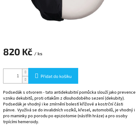
820 Kč
/ ks
Měrná
cena:
Přidat do košíku
Podsedák s otvorem - tato antidekubitní pomůcka slouží jako prevence
vzniku dekubitů, proti otlakům z dlouhodobého sezení (dekubity).
Podsedák je vhodný i ke zmírnění bolestí křížové a kostrční části
pánve. Využívá se do invalidních vozíků, křesel, automobilů, je vhodný i
pro maminky po porodu po epiziotomie (nástřih hráze) a pro osoby
trpícími hemeroidy.