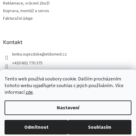
Reklamace, vrácení zboží
Doprava, montáž a servis
Fakturační údaje
Kontakt
lenka.oujezdska
@
eldomed.cz
+420 602 770 375
+ 420 739 585 777
Tento web používá soubory cookie. Dalším procházením
eldomed.cz
tohoto webu vyjadřujete souhlas s jejich používáním.. Více
informací
zde
.
Vytvořil Shoptet
Nastavení
Copyright 2026
Eldomed.cz
. Všechna práva vyhrazena.
Upravit
Odmítnout
Souhlasím
nastavení cookies