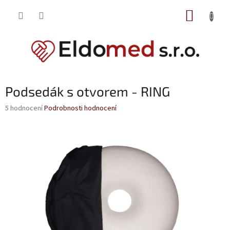
Přejít
NÁKUP
na
obsah
KOŠÍK
Podsedák s otvorem - RING
Průměrné
5 hodnocení
Podrobnosti hodnocení
hodnocení
produktu
je
4,4
z
5
hvězdiček.