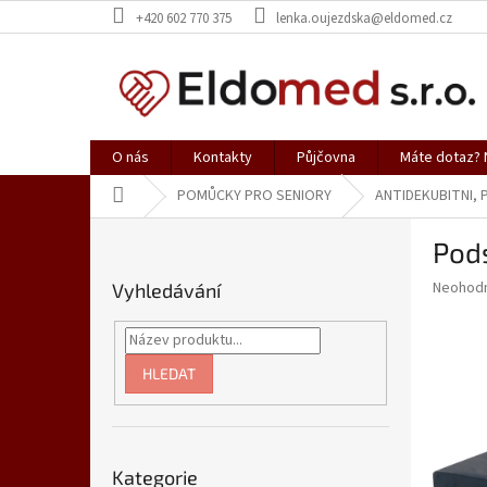
Přejít
+420 602 770 375
lenka.oujezdska@eldomed.cz
na
obsah
O nás
Kontakty
Půjčovna
Máte dotaz? N
Domů
POMŮCKY PRO SENIORY
ANTIDEKUBITNI,
P
Pod
o
s
Průměr
Neohod
Vyhledávání
t
hodnoce
r
produkt
a
je
0,0
n
HLEDAT
z
n
5
í
hvězdič
p
Přeskočit
a
Kategorie
kategorie