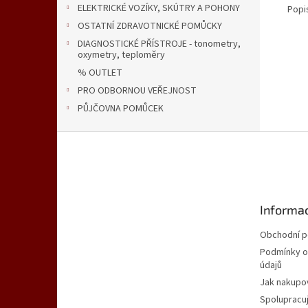
ELEKTRICKÉ VOZÍKY, SKÚTRY A POHONY
Popi
OSTATNÍ ZDRAVOTNICKÉ POMŮCKY
DIAGNOSTICKÉ PŘÍSTROJE - tonometry,
oxymetry, teploměry
% OUTLET
PRO ODBORNOU VEŘEJNOST
PŮJČOVNA POMŮCEK
Z
á
p
a
t
Informac
í
Obchodní 
Podmínky o
údajů
Jak nakupo
Spolupracu