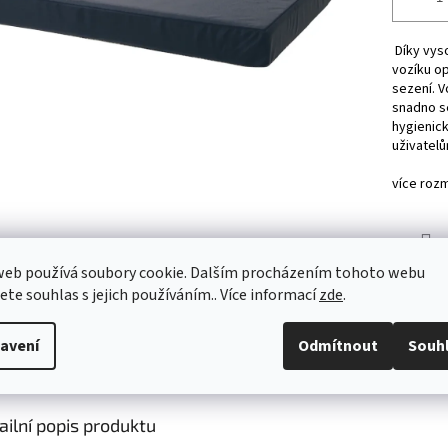
Díky vyso
vozíku op
sezení. V
snadno se
hygienick
uživatelů
více rozm
TISK
web používá soubory cookie. Dalším procházením tohoto webu
jete souhlas s jejich používáním.. Více informací
zde
.
avení
Odmítnout
Souh
s
Diskuze
ailní popis produktu