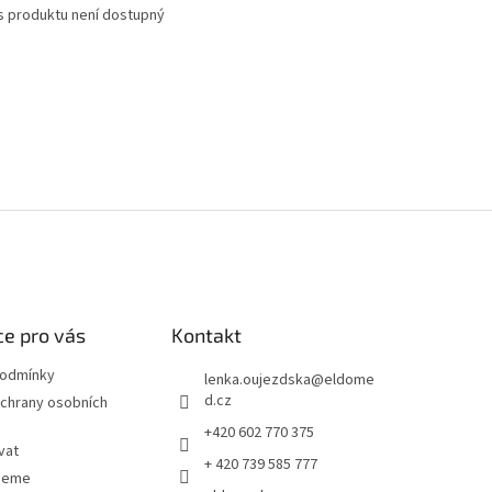
s produktu není dostupný
e pro vás
Kontakt
podmínky
lenka.oujezdska
@
eldome
d.cz
chrany osobních
+420 602 770 375
vat
+ 420 739 585 777
jeme