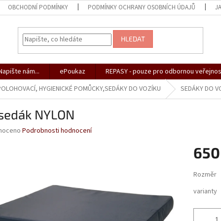
OBCHODNÍ PODMÍNKY
PODMÍNKY OCHRANY OSOBNÍCH ÚDAJŮ
J
HLEDAT
apište nám...
ePoukaz
REPASY - pouze pro odbornou veřejnos
 POLOHOVACÍ, HYGIENICKÉ POMŮCKY,SEDÁKY DO VOZÍKU
SEDÁKY DO V
sedák NYLON
né
noceno
Podrobnosti hodnocení
ní
650
u
Měrná
Rozměr
cena:
varianty
ek.