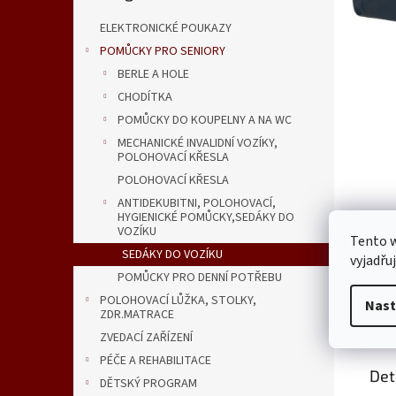
n
e
ELEKTRONICKÉ POUKAZY
l
POMŮCKY PRO SENIORY
BERLE A HOLE
CHODÍTKA
POMŮCKY DO KOUPELNY A NA WC
MECHANICKÉ INVALIDNÍ VOZÍKY,
POLOHOVACÍ KŘESLA
POLOHOVACÍ KŘESLA
ANTIDEKUBITNI, POLOHOVACÍ,
HYGIENICKÉ POMŮCKY,SEDÁKY DO
VOZÍKU
Tento 
SEDÁKY DO VOZÍKU
vyjadřu
POMŮCKY PRO DENNÍ POTŘEBU
POLOHOVACÍ LŮŽKA, STOLKY,
Nast
ZDR.MATRACE
Popi
ZVEDACÍ ZAŘÍZENÍ
PÉČE A REHABILITACE
Det
DĚTSKÝ PROGRAM