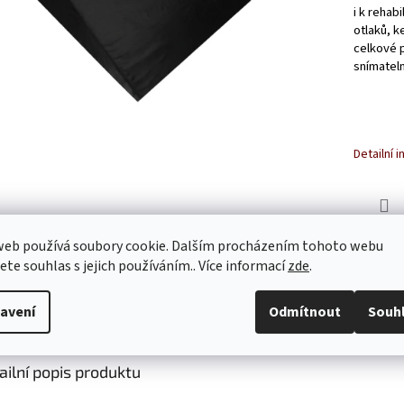
i k rehab
otlaků, k
celkové 
snímatel
Detailní 
TISK
web používá soubory cookie. Dalším procházením tohoto webu
jete souhlas s jejich používáním.. Více informací
zde
.
avení
Odmítnout
Souh
s
Diskuze
ailní popis produktu