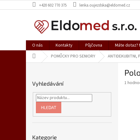
Přejít
+420 602 770 375
lenka.oujezdska@eldomed.cz
na
obsah
O nás
Kontakty
Půjčovna
Máte dotaz? N
Domů
POMŮCKY PRO SENIORY
ANTIDEKUBITNI,
P
Polo
o
s
Průměr
1 hodno
Vyhledávání
t
hodnoce
r
produkt
a
je
5,0
n
HLEDAT
z
n
5
í
hvězdič
p
Přeskočit
a
Kategorie
kategorie