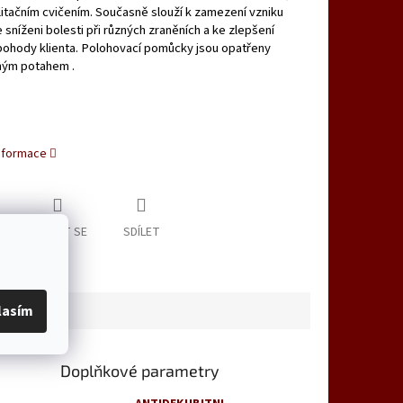
ilitačním cvičením. Současně slouží k zamezení vzniku
e sníženi bolesti při různých zraněních a ke zlepšení
pohody klienta. Polohovací pomůcky jsou opatřeny
ným potahem .
informace
ZEPTAT SE
SDÍLET
lasím
Doplňkové parametry