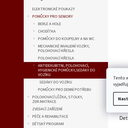
n
e
ELEKTRONICKÉ POUKAZY
l
POMŮCKY PRO SENIORY
BERLE A HOLE
CHODÍTKA
POMŮCKY DO KOUPELNY A NA WC
MECHANICKÉ INVALIDNÍ VOZÍKY,
POLOHOVACÍ KŘESLA
POLOHOVACÍ KŘESLA
ANTIDEKUBITNI, POLOHOVACÍ,
HYGIENICKÉ POMŮCKY,SEDÁKY DO
VOZÍKU
Tento 
SEDÁKY DO VOZÍKU
vyjadřu
POMŮCKY PRO DENNÍ POTŘEBU
POLOHOVACÍ LŮŽKA, STOLKY,
Nast
Popi
ZDR.MATRACE
ZVEDACÍ ZAŘÍZENÍ
PÉČE A REHABILITACE
Det
DĚTSKÝ PROGRAM