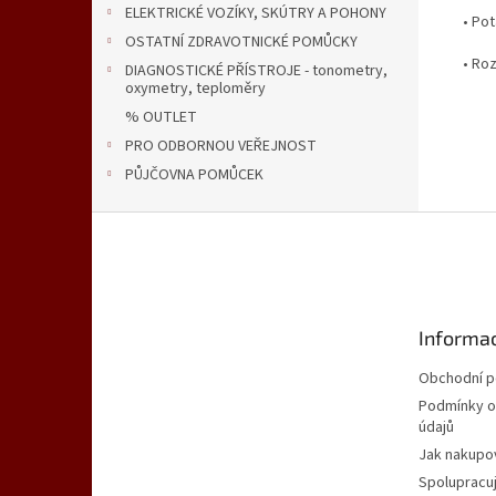
ELEKTRICKÉ VOZÍKY, SKÚTRY A POHONY
• Po
OSTATNÍ ZDRAVOTNICKÉ POMŮCKY
• Roz
DIAGNOSTICKÉ PŘÍSTROJE - tonometry,
oxymetry, teploměry
% OUTLET
PRO ODBORNOU VEŘEJNOST
PŮJČOVNA POMŮCEK
Z
á
p
a
t
Informac
í
Obchodní 
Podmínky o
údajů
Jak nakupo
Spolupracu