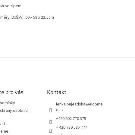
tah se zipem
měry (DxŠxV): 60 x 58 x 22,5cm
e pro vás
Kontakt
podmínky
lenka.oujezdska
@
eldome
d.cz
chrany osobních
+420 602 770 375
vat
+ 420 739 585 777
jeme