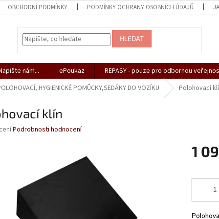
OBCHODNÍ PODMÍNKY
PODMÍNKY OCHRANY OSOBNÍCH ÚDAJŮ
J
HLEDAT
apište nám...
ePoukaz
REPASY - pouze pro odbornou veřejnos
 POLOHOVACÍ, HYGIENICKÉ POMŮCKY,SEDÁKY DO VOZÍKU
Polohovací kl
hovací klín
né
cení
Podrobnosti hodnocení
ní
1 0
u
Měrná
cena:
ek.
olohovac
P