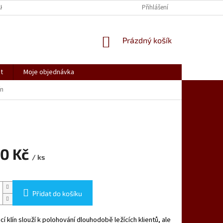
AK NAKUPOVAT
SPOLUPRACUJEME
REKLAMACE, VRÁCENÍ ZBOŽÍ
Přihlášení
NÁKUPNÍ
Prázdný košík
KOŠÍK
t
Moje objednávka
ín
90 Kč
/ ks
Přidat do košíku
í klín slouží k polohování dlouhodobě ležících klientů, ale