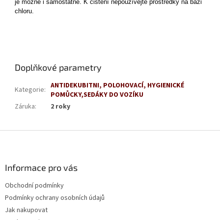
je možné i samostatně. K čištění nepoužívejte prostředky na bázi
chloru.
Doplňkové parametry
ANTIDEKUBITNI, POLOHOVACÍ, HYGIENICKÉ
Kategorie
:
POMŮCKY,SEDÁKY DO VOZÍKU
Záruka
:
2 roky
Z
á
p
a
Informace pro vás
t
Obchodní podmínky
í
Podmínky ochrany osobních údajů
Jak nakupovat