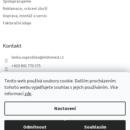
Spolupracujeme
Reklamace, vrácení zboží
Doprava, montáž a servis
Fakturační údaje
Kontakt
lenka.oujezdska
@
eldomed.cz
+420 602 770 375
+ 420 739 585 777
Tento web používá soubory cookie. Dalším procházením
eldomed.cz
tohoto webu vyjadřujete souhlas s jejich používáním.. Více
informací
zde
.
Vytvořil Shoptet
Nastavení
Copyright 2026
Eldomed.cz
. Všechna práva vyhrazena.
Upravit
Odmítnout
Souhlasím
nastavení cookies