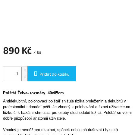
890 Kč
/ ks
Měrná
cena:
Přidat do košíku
Polštář Želva- rozměry 40x85cm
Antidekubitní, polohovací polštář snižuje rizika proleženin a dekubitů v
profesionální i domácí péči. Je vhodný k polohování a fixaci uživatele na
lůžku či k bazální stimulaci pro osoby dlouhodobě ležící. Polštář se velmi
dobře přizpůsobí anatomii uživatele.
Vhodný je rovněž pro relaxaci, spánek nebo jiná duševní i fyzická