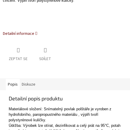
cvičení. Výplň tvoří polystyrénové kuličky.
Detailní informace
ZEPTAT SE
SDÍLET
Popis
Diskuze
Detailní popis produktu
Materiálové složení: Snímatelný povlak polštáře je vyroben z
hydrofobního, paropropustného materiálu , výplň tvoří
polystyrénové kuličky.
Údržba: Výrobek lze otírat, dezinfikovat a celý prát na 95°C, potah