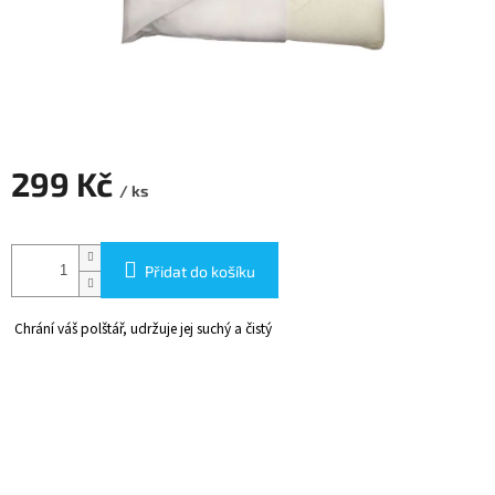
299 Kč
/ ks
Měrná
cena:
Přidat do košíku
Chrání váš polštář, udržuje jej suchý a čistý