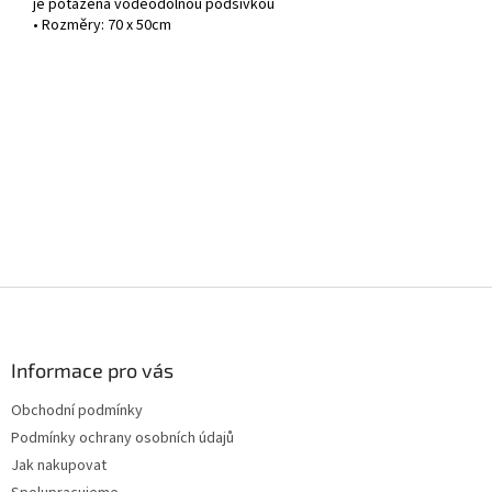
je potažena voděodolnou podšívkou
• Rozměry: 70 x 50cm
Z
á
p
a
Informace pro vás
t
Obchodní podmínky
í
Podmínky ochrany osobních údajů
Jak nakupovat