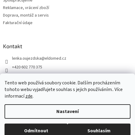
Spolupracujeme
Reklamace, vrácení zboží
Doprava, montáž a servis
Fakturační údaje
Kontakt
lenka.oujezdska
@
eldomed.cz
+420 602 770 375
+ 420 739 585 777
Tento web používá soubory cookie. Dalším procházením
eldomed.cz
tohoto webu vyjadřujete souhlas s jejich používáním.. Více
informací
zde
.
Vytvořil Shoptet
Nastavení
Copyright 2026
Eldomed.cz
. Všechna práva vyhrazena.
Upravit
Odmítnout
Souhlasím
nastavení cookies