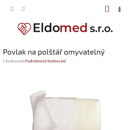
Přejít
NÁKUP
na
obsah
KOŠÍK
Povlak na polštář omyvatelný
Průměrné
1 hodnocení
Podrobnosti hodnocení
hodnocení
produktu
je
5,0
z
5
hvězdiček.