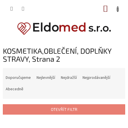
Přejít
NÁKUP
na
obsah
KOŠÍK
KOSMETIKA,OBLEČENÍ, DOPLŇKY
STRAVY
, Strana 2
Ř
a
Doporučujeme
Nejlevnější
Nejdražší
Nejprodávanější
z
e
Abecedně
n
í
p
OTEVŘÍT FILTR
r
o
V
d