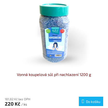
ý
u
p
k
i
t
s
ů
p
r
o
d
u
k
t
ů
Vonná koupelová sůl při nachlazení 1200 g
181,82 Kč bez DPH
Do košíku
220 Kč
/ ks