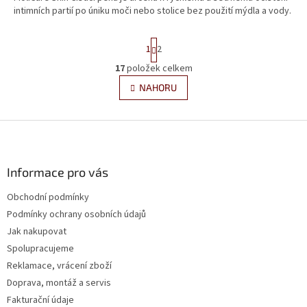
intimních partií po úniku moči nebo stolice bez použití mýdla a vody.
S
1
2
t
r
17
položek celkem
O
á
v
NAHORU
n
l
k
á
o
v
Z
d
á
a
á
n
c
p
í
í
a
Informace pro vás
p
t
r
Obchodní podmínky
í
v
Podmínky ochrany osobních údajů
k
y
Jak nakupovat
v
Spolupracujeme
ý
Reklamace, vrácení zboží
p
i
Doprava, montáž a servis
s
Fakturační údaje