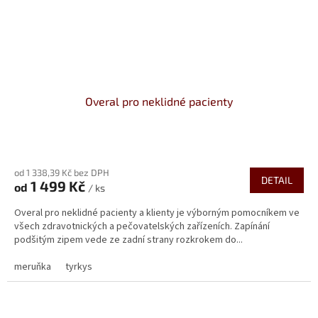
Overal pro neklidné pacienty
od 1 338,39 Kč bez DPH
DETAIL
1 499 Kč
od
/ ks
Overal pro neklidné pacienty a klienty je výborným pomocníkem ve
všech zdravotnických a pečovatelských zařízeních. Zapínání
podšitým zipem vede ze zadní strany rozkrokem do...
meruňka
tyrkys