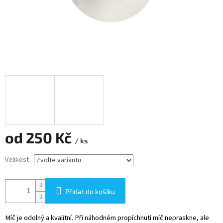
od
250 Kč
/ ks
Měrná
Velikost
cena:
Přidat do košíku
Míč je odolný a kvalitní. Při náhodném propíchnutí míč nepraskne, ale