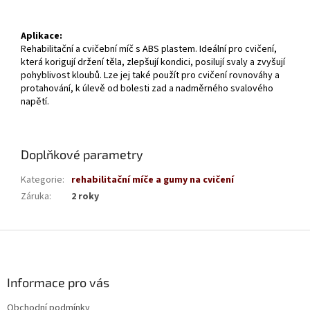
Aplikace:
Rehabilitační a cvičební míč s ABS plastem. Ideální pro cvičení,
která korigují držení těla, zlepšují kondici, posilují svaly a zvyšují
pohyblivost kloubů. Lze jej také použít pro cvičení rovnováhy a
protahování, k úlevě od bolesti zad a nadměrného svalového
napětí.
Doplňkové parametry
Kategorie
:
rehabilitační míče a gumy na cvičení
Záruka
:
2 roky
Z
á
p
a
Informace pro vás
t
Obchodní podmínky