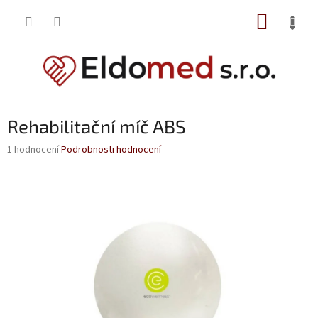
Přejít
NÁKUP
na
obsah
KOŠÍK
Rehabilitační míč ABS
Průměrné
1 hodnocení
Podrobnosti hodnocení
hodnocení
produktu
je
5,0
z
5
hvězdiček.