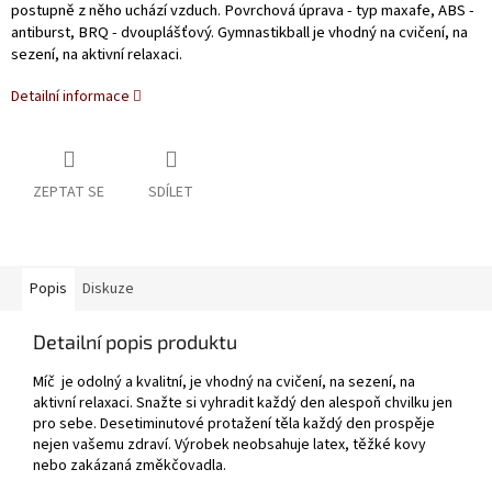
postupně z něho uchází vzduch. Povrchová úprava - typ maxafe, ABS -
antiburst, BRQ - dvouplášťový. Gymnastikball je vhodný na cvičení, na
sezení, na aktivní relaxaci.
Detailní informace
ZEPTAT SE
SDÍLET
Popis
Diskuze
Detailní popis produktu
Míč je odolný a kvalitní, je vhodný na cvičení, na sezení, na
aktivní relaxaci. Snažte si vyhradit každý den alespoň chvilku jen
pro sebe.
Desetiminutové protažení těla každý den prospěje
nejen vašemu zdraví.
Výrobek neobsahuje latex, těžké kovy
nebo zakázaná změkčovadla.