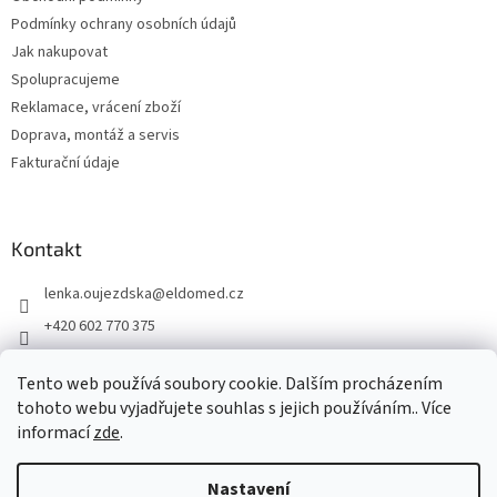
í
Podmínky ochrany osobních údajů
Jak nakupovat
Spolupracujeme
Reklamace, vrácení zboží
Doprava, montáž a servis
Fakturační údaje
Kontakt
lenka.oujezdska
@
eldomed.cz
+420 602 770 375
+ 420 739 585 777
Tento web používá soubory cookie. Dalším procházením
eldomed.cz
tohoto webu vyjadřujete souhlas s jejich používáním.. Více
informací
zde
.
Vytvořil Shoptet
Nastavení