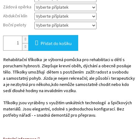
Zádová opěrka
Abdukční klín
Boční peloty
Přidat do košíku
Rehabilitační tříkolka je výborná pomůcka pro rehabilitaci u dětí s
poruchami hybnosti. Zlepšuje krevní oběh, dýchání a obecně posiluje
tělo.
Tříkolky umožňují dětem s postižením zažít radost a svobodu
a samostatný pohyb. Jízda je nejen rekreační; ale působí i terapeuticky
a je nezbytná pro někoho,
kdo nemůže samostatně chodit nebo kdo
sedí dlouhé hodiny na invalidním vozíku.
Tříkolky jsou vyráběny s využitím unikátních technologií a špičkových
materiálů. Jsou elegantní, odolné s jednoduchou konfigurací. Bez
potřeby nářadí - • snadná demontáž pro přepravu.