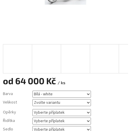
od
64 000 Kč
/ ks
Měrná
Barva
cena:
Velikost
Opěrky
Řidítka
Sedlo