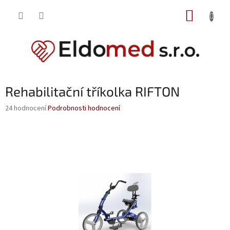
Přejít
NÁKUP
na
obsah
KOŠÍK
Rehabilitační tříkolka RIFTON
Průměrné
24 hodnocení
Podrobnosti hodnocení
hodnocení
produktu
je
3,5
z
5
hvězdiček.