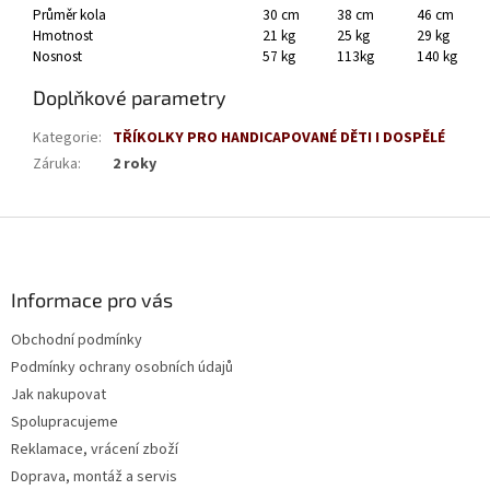
Průměr kola
30 cm
38 cm
46 cm
Hmotnost
21 kg
25 kg
29 kg
Nosnost
57 kg
113kg
140 kg
Doplňkové parametry
Kategorie
:
TŘÍKOLKY PRO HANDICAPOVANÉ DĚTI I DOSPĚLÉ
Záruka
:
2 roky
Z
á
p
a
Informace pro vás
t
Obchodní podmínky
í
Podmínky ochrany osobních údajů
Jak nakupovat
Spolupracujeme
Reklamace, vrácení zboží
Doprava, montáž a servis