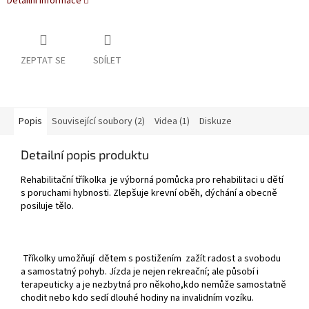
Detailní informace
ZEPTAT SE
SDÍLET
Popis
Související soubory (2)
Videa (1)
Diskuze
Detailní popis produktu
Rehabilitační tříkolka je výborná pomůcka pro rehabilitaci u dětí
s poruchami hybnosti. Zlepšuje krevní oběh, dýchání a obecně
posiluje tělo.
Tříkolky umožňují dětem s postižením zažít radost a svobodu
a samostatný pohyb. Jízda je nejen rekreační; ale působí i
terapeuticky a je nezbytná pro někoho,kdo nemůže samostatně
chodit nebo kdo sedí dlouhé hodiny na invalidním vozíku.