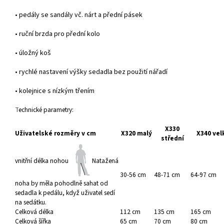
• pedály se sandály vč. nárt a přední pásek
• ruční brzda pro přední kolo
• úložný koš
• rychlé nastavení výšky sedadla bez použití nářadí
• kolejnice s nízkým třením
T
echnické parametry:
X330
Uživatelské rozměry v cm
X320 malý
X340 vel
střední
vnitřní délka nohou
Natažená
30-56 cm
48-71 cm
64-97 cm
noha by měla pohodlně sahat od
sedadla k pedálu, když uživatel sedí
na sedátku.
Celková délka
112 cm
135 cm
165 cm
Celková šířka
65 cm
70 cm
80 cm