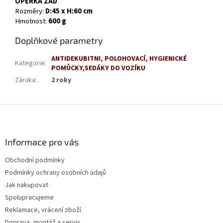
OPĚRKA ZAD
Rozměry:
D:45 x H:60 cm
Hmotnost:
600 g
Doplňkové parametry
ANTIDEKUBITNI, POLOHOVACÍ, HYGIENICKÉ
Kategorie
:
POMŮCKY,SEDÁKY DO VOZÍKU
Záruka
:
2 roky
Z
á
p
a
Informace pro vás
t
Obchodní podmínky
í
Podmínky ochrany osobních údajů
Jak nakupovat
Spolupracujeme
Reklamace, vrácení zboží
Doprava, montáž a servis