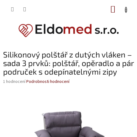
Přejít
NÁKUP
na
obsah
KOŠÍK
Silikonový polštář z dutých vláken –
sada 3 prvků: polštář, opěradlo a pár
područek s odepínatelnými zipy
Průměrné
1 hodnocení
Podrobnosti hodnocení
hodnocení
produktu
je
5,0
z
5
hvězdiček.