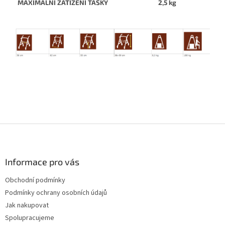
MAXIMÁLNÍ ZATÍŽENÍ TAŠKY
2,5 kg
Z
á
p
a
Informace pro vás
t
Obchodní podmínky
í
Podmínky ochrany osobních údajů
Jak nakupovat
Spolupracujeme