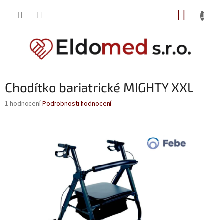
Přejít
NÁKUP
na
obsah
KOŠÍK
Chodítko bariatrické MIGHTY XXL
Průměrné
1 hodnocení
Podrobnosti hodnocení
hodnocení
produktu
je
5,0
z
5
hvězdiček.