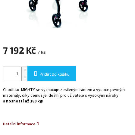
7 192 Kč
/ ks
Měrná
cena:
Přidat do košíku
Chodítko MIGHTY se vyznačuje zesíleným rámem a vysoce pevnými
materiály, díky čemuž je ideální pro uživatele s vysokými nároky
a
nosností až 180 kg!
Detailní informace