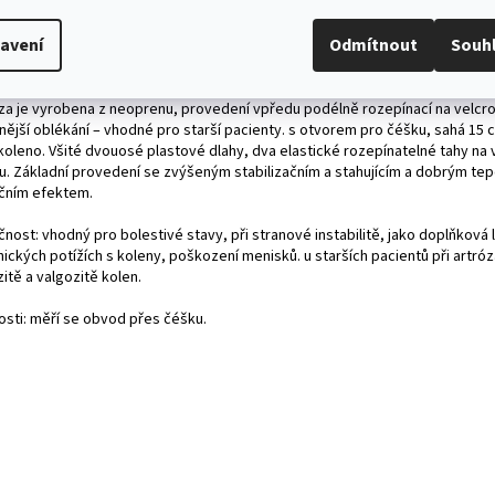
ailní popis produktu
avení
Odmítnout
Souh
 HRAZENO ZDRAV. POJIŠŤOVNOU , ÚHRADA: 974,40 Kč, kód SÚKL: 50029
LATEK 48,44 Kč
za je vyrobena z neoprenu, provedení vpředu podélně rozepínací na velcr
nější oblékání – vhodné pro starší pacienty. s otvorem pro čéšku, sahá 15 c
koleno. Všité dvouosé plastové dlahy, dva elastické rozepínatelné tahy na 
u. Základní provedení se zvýšeným stabilizačním a stahujícím a dobrým te
ačním efektem.
nost: vhodný pro bolestivé stavy, při stranové instabilitě, jako doplňková 
ických potížích s koleny, poškození menisků. u starších pacientů při artróz
itě a valgozitě kolen.
kosti: měří se obvod přes čéšku.