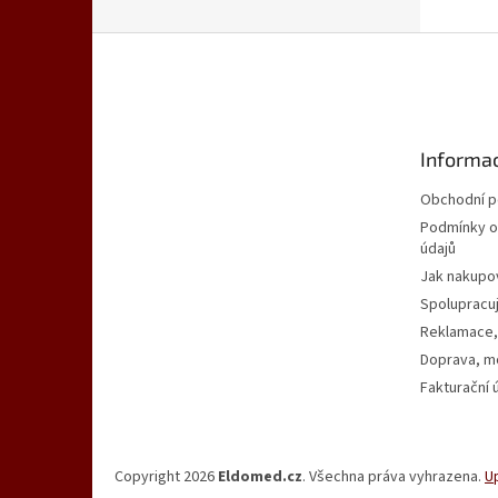
Z
á
p
a
t
Informac
í
Obchodní 
Podmínky o
údajů
Jak nakupo
Spolupracu
Reklamace,
Doprava, mo
Fakturační 
Copyright 2026
Eldomed.cz
. Všechna práva vyhrazena.
U