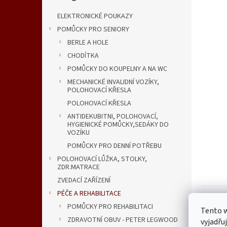
n
e
ELEKTRONICKÉ POUKAZY
l
POMŮCKY PRO SENIORY
BERLE A HOLE
CHODÍTKA
POMŮCKY DO KOUPELNY A NA WC
MECHANICKÉ INVALIDNÍ VOZÍKY,
POLOHOVACÍ KŘESLA
POLOHOVACÍ KŘESLA
ANTIDEKUBITNI, POLOHOVACÍ,
HYGIENICKÉ POMŮCKY,SEDÁKY DO
VOZÍKU
POMŮCKY PRO DENNÍ POTŘEBU
POLOHOVACÍ LŮŽKA, STOLKY,
ZDR.MATRACE
ZVEDACÍ ZAŘÍZENÍ
PÉČE A REHABILITACE
Popi
POMŮCKY PRO REHABILITACI
Tento 
ZDRAVOTNÍ OBUV - PETER LEGWOOD
vyjadřu