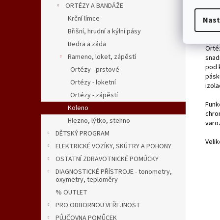
Det
ORTÉZY A BANDÁŽE
Krční límce
Nast
plně
DOP
Břišní, hrudní a kýlní pásy
Bedra a záda
Orté
Rameno, loket, zápěstí
snad
pod 
Ortézy - prstové
pásk
Ortézy - loketní
izol
Ortézy - zápěstí
Funkč
Koleno
chron
Hlezno, lýtko, stehno
varoz
DĚTSKÝ PROGRAM
Veli
ELEKTRICKÉ VOZÍKY, SKÚTRY A POHONY
OSTATNÍ ZDRAVOTNICKÉ POMŮCKY
DIAGNOSTICKÉ PŘÍSTROJE - tonometry,
oxymetry, teploměry
% OUTLET
PRO ODBORNOU VEŘEJNOST
PŮJČOVNA POMŮCEK