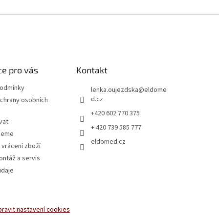
e pro vás
Kontakt
podmínky
lenka.oujezdska
@
eldome
d.cz
chrany osobních
+420 602 770 375
vat
+ 420 739 585 777
jeme
eldomed.cz
 vrácení zboží
ntáž a servis
údaje
pravit nastavení cookies