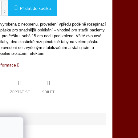
Přidat do košíku
e vyrobena z neoprenu, provedení vpředu podélně rozepínací
 pásku pro snadnější oblékání – vhodné pro starší pacienty.
 pro čéšku, sahá 15 cm nad i pod koleno. Všité dvouosé
dlahy, dva elastické rozepínatelné tahy na velcro pásku.
provedení se zvýšeným stabilizačním a stahujícím a
pelně izolačním efektem.
informace
ZEPTAT SE
SDÍLET