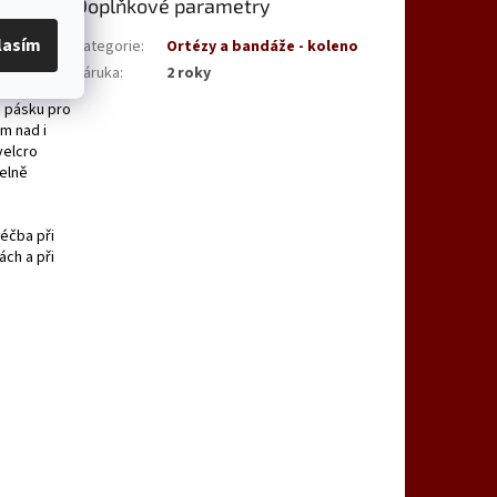
Doplňkové parametry
lasím
25,
Kategorie
:
Ortézy a bandáže - koleno
Záruka
:
2 roky
o pásku pro
m nad i
velcro
pelně
léčba při
ách a při