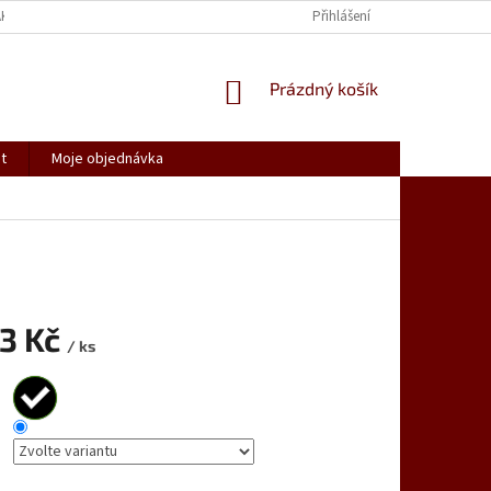
AK NAKUPOVAT
SPOLUPRACUJEME
REKLAMACE, VRÁCENÍ ZBOŽÍ
Přihlášení
NÁKUPNÍ
Prázdný košík
KOŠÍK
t
Moje objednávka
23 Kč
/ ks