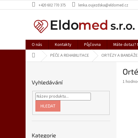
Přejít
+420 602 770 375
lenka.oujezdska@eldomed.cz
na
obsah
O nás
Kontakty
Půjčovna
Máte dotaz? N
Domů
PÉČE A REHABILITACE
ORTÉZY A BANDÁŽE
P
Orté
o
s
Průměr
1 hodno
Vyhledávání
t
hodnoce
r
produkt
a
je
5,0
n
HLEDAT
z
n
5
í
hvězdič
p
Přeskočit
a
Kategorie
kategorie