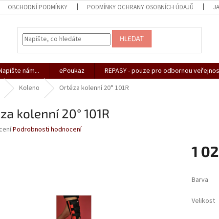
OBCHODNÍ PODMÍNKY
PODMÍNKY OCHRANY OSOBNÍCH ÚDAJŮ
J
HLEDAT
apište nám...
ePoukaz
REPASY - pouze pro odbornou veřejnos
Koleno
Ortéza kolenní 20° 101R
za kolenní 20° 101R
né
cení
Podrobnosti hodnocení
ní
1 0
u
Měrná
cena:
Barva
ek.
Velikost