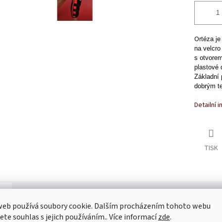
O
rtéza j
na velcro
s otvorem
plastové 
Základní 
dobrým te
Detailní 
TISK
s
Diskuze
web používá soubory cookie. Dalším procházením tohoto webu
jete souhlas s jejich používáním.. Více informací
zde
.