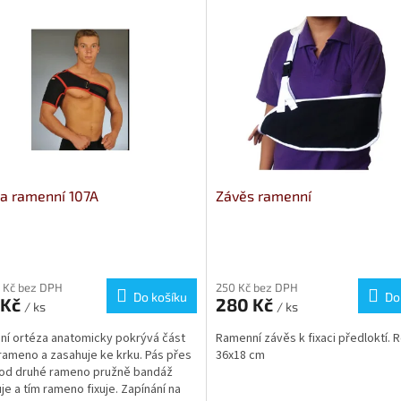
a ramenní 107A
Závěs ramenní
rné
Průměrné
cení
hodnocení
ktu
produktu
 Kč bez DPH
250 Kč bez DPH
Do košíku
Do
 Kč
280 Kč
je
/ ks
/ ks
5,0
í ortéza anatomicky pokrývá část
Ramenní závěs k fixaci předloktí. 
z
rameno a zasahuje ke krku. Pás přes
36x18 cm
5
od druhé rameno pružně bandáž
ček.
hvězdiček.
uje a tím rameno fixuje. Zapínání na