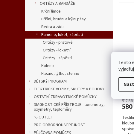
velcro 
ORTÉZY A BANDÁŽE
Krční límce
Břišní, hrudní a kýlní pásy
Bedra a záda
Rameno, loket, zápěstí
Ortézy - prstové
Ortézy - loketní
Ortézy - zápěstí
Tento 
Koleno
vyjadřu
Orté
Hlezno, lýtko, stehno
DĚTSKÝ PROGRAM
Nast
ELEKTRICKÉ VOZÍKY, SKÚTRY A POHONY
OSTATNÍ ZDRAVOTNICKÉ POMŮCKY
517,86
DIAGNOSTICKÉ PŘÍSTROJE - tonometry,
580
oxymetry, teploměry
% OUTLET
Textil
kloubu
PRO ODBORNOU VEŘEJNOST
správn
PŮJČOVNA POMŮCEK