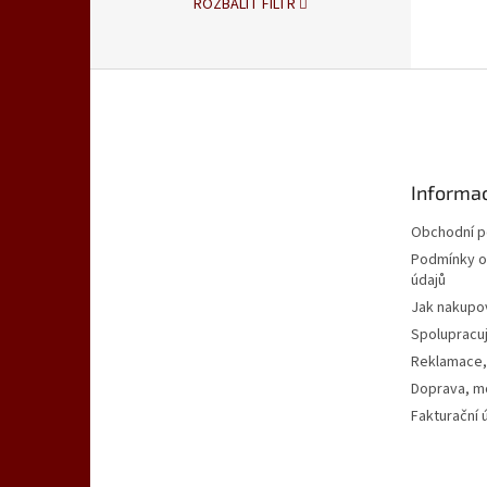
ROZBALIT FILTR
Z
á
p
a
t
Informac
í
Obchodní 
Podmínky o
údajů
Jak nakupo
Spolupracu
Reklamace,
Doprava, mo
Fakturační 