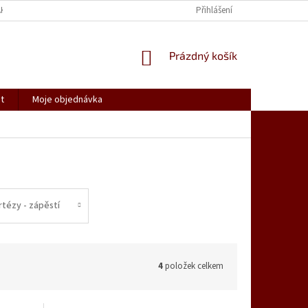
AK NAKUPOVAT
SPOLUPRACUJEME
REKLAMACE, VRÁCENÍ ZBOŽÍ
Přihlášení
NÁKUPNÍ
Prázdný košík
KOŠÍK
t
Moje objednávka
rtézy - zápěstí
4
položek celkem