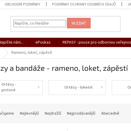
OBCHODNÍ PODMÍNKY
PODMÍNKY OCHRANY OSOBNÍCH ÚDAJŮ
J
HLEDAT
apište nám...
ePoukaz
REPASY - pouze pro odbornou veřejnos
Rameno, loket, zápěstí
zy a bandáže - rameno, loket, zápěstí
Ortézy -
Ortézy - loketní
O
prstové
učujeme
Nejlevnější
Nejdražší
Nejprodávanější
Abecedně