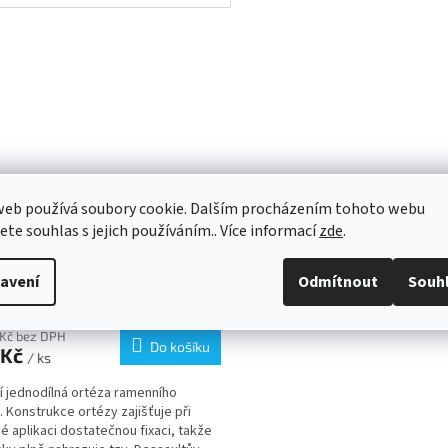
pásku....
web používá soubory cookie. Dalším procházením tohoto webu
jete souhlas s jejich používáním.. Více informací
zde
.
za ramenní 2432
avení
Odmítnout
Souh
 Kč bez DPH
Do košíku
 Kč
/ ks
ní jednodílná ortéza ramenního
. Konstrukce ortézy zajišťuje při
é aplikaci dostatečnou fixaci, takže