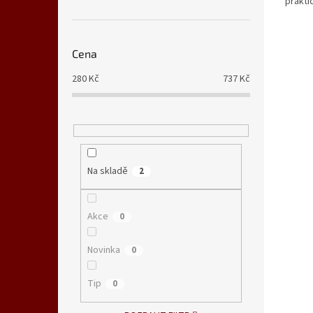
prakti
obvaz. 
Cena
280
Kč
737
Kč
Na skladě
2
Akce
0
Novinka
0
Tip
0