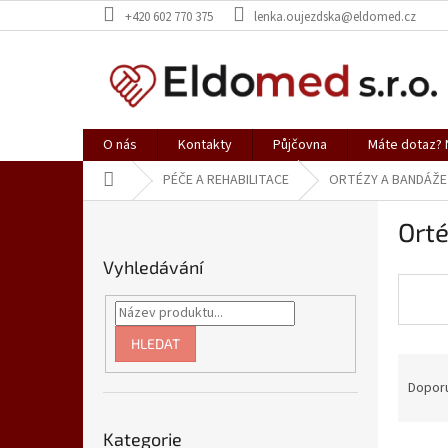
Přejít
+420 602 770 375
lenka.oujezdska@eldomed.cz
na
obsah
O nás
Kontakty
Půjčovna
Máte dotaz? N
Domů
PÉČE A REHABILITACE
ORTÉZY A BANDÁŽE
P
Orté
o
s
Vyhledávání
t
r
a
n
HLEDAT
Ř
n
a
í
Dopor
z
p
Přeskočit
e
a
Kategorie
kategorie