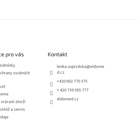
e pro vás
Kontakt
podmínky
lenka.oujezdska
@
eldome
d.cz
chrany osobních
+420 602 770 375
vat
+ 420 739 585 777
jeme
eldomed.cz
 vrácení zboží
ntáž a servis
údaje