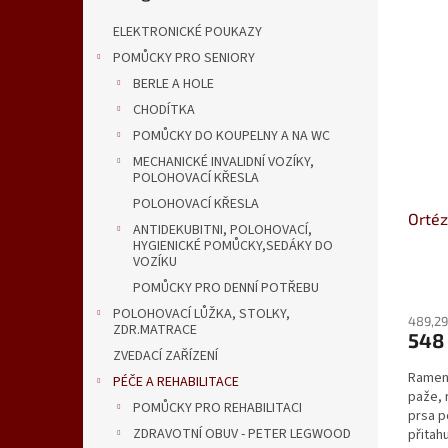
V
n
n
ý
í
e
ELEKTRONICKÉ POUKAZY
p
p
l
POMŮCKY PRO SENIORY
i
r
BERLE A HOLE
s
o
CHODÍTKA
p
d
r
u
POMŮCKY DO KOUPELNY A NA WC
o
k
MECHANICKÉ INVALIDNÍ VOZÍKY,
d
t
POLOHOVACÍ KŘESLA
u
ů
POLOHOVACÍ KŘESLA
Ortéz
k
ANTIDEKUBITNI, POLOHOVACÍ,
t
HYGIENICKÉ POMŮCKY,SEDÁKY DO
VOZÍKU
ů
Průmě
POMŮCKY PRO DENNÍ POTŘEBU
hodno
POLOHOVACÍ LŮŽKA, STOLKY,
produ
489,29
ZDR.MATRACE
548
je
ZVEDACÍ ZAŘÍZENÍ
5,0
Ramenn
z
PÉČE A REHABILITACE
paže, 
5
POMŮCKY PRO REHABILITACI
prsa p
hvězdi
ZDRAVOTNÍ OBUV - PETER LEGWOOD
přitah