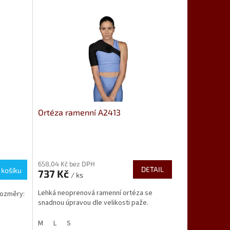
Ortéza ramenní A2413
658,04 Kč bez DPH
DETAIL
 košíku
737 Kč
/ ks
Lehká neoprenová ramenní ortéza se
Rozměry:
snadnou úpravou dle velikosti paže.
M
L
S