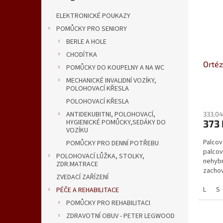
s
o
n
p
d
e
ELEKTRONICKÉ POUKAZY
r
u
l
POMŮCKY PRO SENIORY
o
k
BERLE A HOLE
d
t
u
ů
CHODÍTKA
Ortéz
k
POMŮCKY DO KOUPELNY A NA WC
t
MECHANICKÉ INVALIDNÍ VOZÍKY,
ů
POLOHOVACÍ KŘESLA
Průmě
POLOHOVACÍ KŘESLA
hodno
ANTIDEKUBITNI, POLOHOVACÍ,
333,04
produ
373
HYGIENICKÉ POMŮCKY,SEDÁKY DO
je
VOZÍKU
4,0
Palcov
POMŮCKY PRO DENNÍ POTŘEBU
z
palcov
5
POLOHOVACÍ LŮŽKA, STOLKY,
nehybn
hvězdi
ZDR.MATRACE
zachov
ZVEDACÍ ZAŘÍZENÍ
Používá
L
S
PÉČE A REHABILITACE
POMŮCKY PRO REHABILITACI
ZDRAVOTNÍ OBUV - PETER LEGWOOD