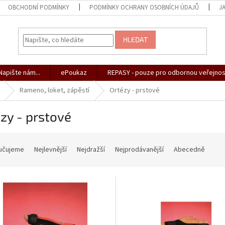
OBCHODNÍ PODMÍNKY
PODMÍNKY OCHRANY OSOBNÍCH ÚDAJŮ
J
HLEDAT
apište nám...
ePoukaz
REPASY - pouze pro odbornou veřejnos
Rameno, loket, zápěstí
Ortézy - prstové
zy - prstové
učujeme
Nejlevnější
Nejdražší
Nejprodávanější
Abecedně