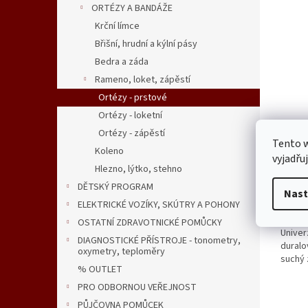
ORTÉZY A BANDÁŽE
Krční límce
Břišní, hrudní a kýlní pásy
Bedra a záda
Rameno, loket, zápěstí
Ortézy - prstové
Ortézy - loketní
Ortéz
Ortézy - zápěstí
Tento 
Koleno
vyjadřu
Průmě
Hlezno, lýtko, stehno
hodno
DĚTSKÝ PROGRAM
Nast
produ
348,21
ELEKTRICKÉ VOZÍKY, SKÚTRY A POHONY
390
je
5,0
OSTATNÍ ZDRAVOTNICKÉ POMŮCKY
Univer
z
DIAGNOSTICKÉ PŘÍSTROJE - tonometry,
duralo
5
oxymetry, teploměry
suchý 
hvězdi
% OUTLET
PRO ODBORNOU VEŘEJNOST
PŮJČOVNA POMŮCEK