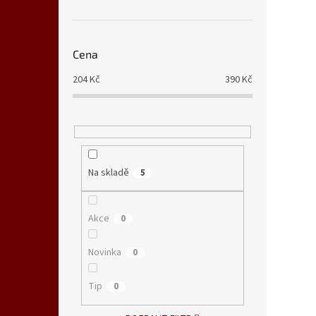
Cena
204
Kč
390
Kč
Na skladě
5
Akce
0
Novinka
0
Tip
0