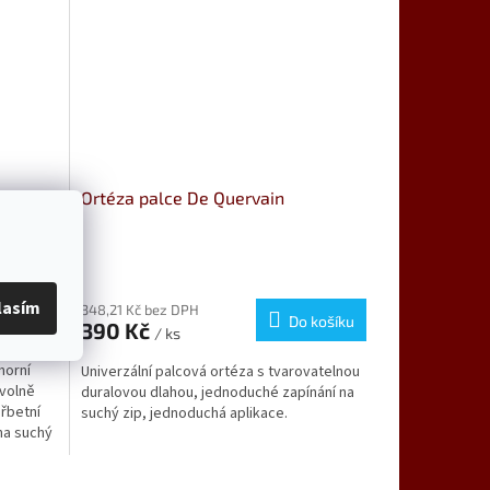
Ortéza palce De Quervain
lasím
348,21 Kč bez DPH
 košíku
Do košíku
390 Kč
/ ks
horní
Univerzální palcová ortéza s tvarovatelnou
ovolně
duralovou dlahou, jednoduché zapínání na
hřbetní
suchý zip, jednoduchá aplikace.
na suchý