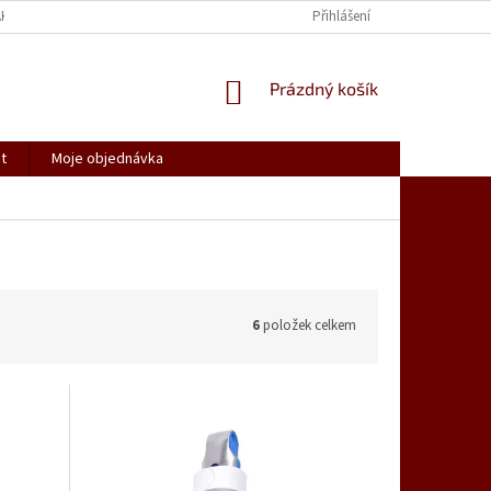
AK NAKUPOVAT
SPOLUPRACUJEME
REKLAMACE, VRÁCENÍ ZBOŽÍ
Přihlášení
NÁKUPNÍ
Prázdný košík
KOŠÍK
t
Moje objednávka
6
položek celkem