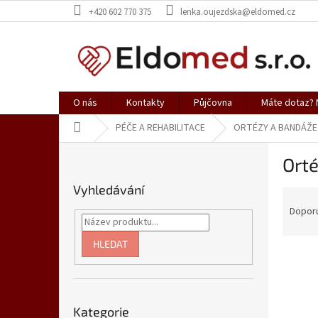
Přejít
+420 602 770 375
lenka.oujezdska@eldomed.cz
na
obsah
O nás
Kontakty
Půjčovna
Máte dotaz? N
Domů
PÉČE A REHABILITACE
ORTÉZY A BANDÁŽE
P
Orté
o
s
Vyhledávání
Ř
t
a
r
Dopor
z
a
e
n
HLEDAT
V
n
n
ý
í
í
p
p
p
Přeskočit
i
r
a
Kategorie
kategorie