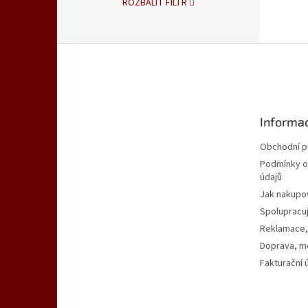
ROZBALIT FILTR
Z
á
p
a
t
Informac
í
Obchodní 
Podmínky o
údajů
Jak nakupo
Spolupracu
Reklamace,
Doprava, mo
Fakturační 