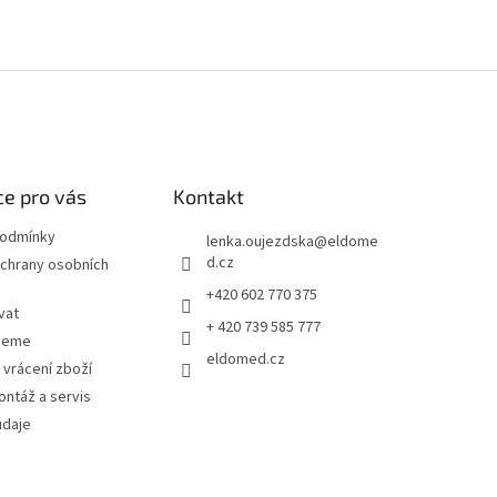
e pro vás
Kontakt
podmínky
lenka.oujezdska
@
eldome
d.cz
chrany osobních
+420 602 770 375
vat
+ 420 739 585 777
jeme
eldomed.cz
 vrácení zboží
ntáž a servis
údaje