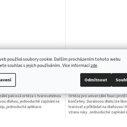
a palce 305
Ortéza prstová 317
web používá soubory cookie. Dalším procházením tohoto webu
jete souhlas s jejich používáním.. Více informací
zde
.
rné
Průměrné
cení
hodnocení
avení
Odmítnout
Souh
ktu
produktu
 Kč bez DPH
256,25 Kč bez DPH
Do košíku
Do
 Kč
287 Kč
je
/ ks
/ ks
5,0
zální palcová ortéza s tvarovatelnou
Ortéza pro univerzální fixaci prstů 
z
vou dlahou, jednoduché zapínání na
končetiny. Duralovou dlahu lze lib
5
zip, jednoduchá aplikace.
tvarovat a přikládat na dlaňovou i 
ček.
hvězdiček.
stranu ruky. Jednoduché zapínání 
zip....
O