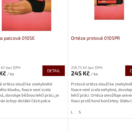
a palcová 0105E
Ortéza prstová 0105PR
rné
Průměrné
cení
hodnocení
 Kč bez DPH
218,75 Kč bez DPH
ktu
produktu
DETAIL
 Kč
245 Kč
je
/ ks
/ ks
4,3
á ortéza slouží ke znehybnění
Prstová ortéza slouží ke znehybně
z
ého kloubu, fixace není zcela
fixace není zcela nehybná, dovolu
5
á, dovoluje běžnou lehčí práci, je
lehčí práci. Ortéza umožňuje unive
ček.
hvězdiček.
án úchop distální části palce.
fixaci prstů horní končetiny. Dlahu 
 se na ...
libovolně...
L
S