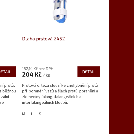
Dlaha prstová 2452
Průměrné
hodnocení
182,14 Kč bez DPH
produktu
DETAIL
DETAIL
204 Kč
je
/ ks
5,0
ní prstů,
Prstová ortéza slouží ke znehybnění prstů
z
je běžnou
při poranění vazů a šlach prstů. poranění a
5
rzální
zlomeniny falangofalangeálních a
hvězdiček.
lze
interfalangeálních kloubů.
M
L
S