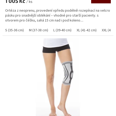
1 005 Kč
je
/ ks
5,0
Ortéza z neoprenu, provedení vpředu podélně rozepínací na velcro
z
pásku pro snadnější oblékání – vhodné pro starší pacienty. s
5
otvorem pro čéšku, sahá 15 cm nad i pod koleno....
hvězdiček.
S (35-36 cm)
M (37-38 cm)
L (39-40 cm)
XL (41-42 cm)
XXL (43-4