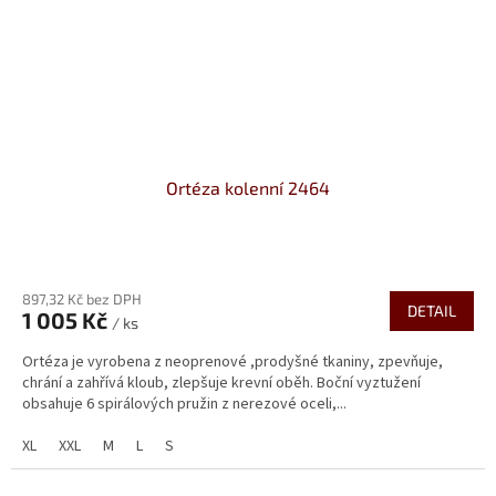
Ortéza kolenní 2464
Průměrné
hodnocení
897,32 Kč bez DPH
produktu
DETAIL
1 005 Kč
je
/ ks
5,0
Ortéza je vyrobena z neoprenové ,prodyšné tkaniny, zpevňuje,
z
chrání a zahřívá kloub, zlepšuje krevní oběh. Boční vyztužení
5
obsahuje 6 spirálových pružin z nerezové oceli,...
hvězdiček.
XL
XXL
M
L
S