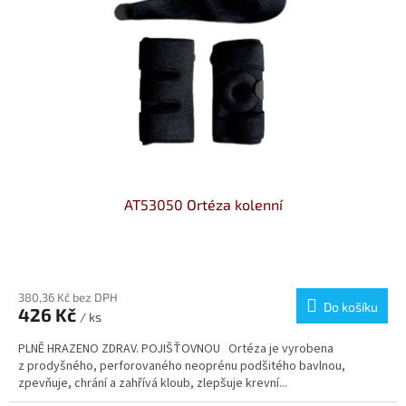
p
l
k
r
t
o
ů
d
u
k
t
ů
AT53050 Ortéza kolenní
380,36 Kč bez DPH
Do košíku
426 Kč
/ ks
PLNĚ HRAZENO ZDRAV. POJIŠŤOVNOU Ortéza je vyrobena
z prodyšného, perforovaného neoprénu podšitého bavlnou,
zpevňuje, chrání a zahřívá kloub, zlepšuje krevní...