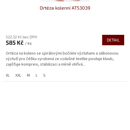
Ortéza kolenní AT53039
Průměrné
hodnocení
522,32 Kč bez DPH
produktu
DETAIL
585 Kč
je
/ ks
5,0
Ortéza na koleno se spirálovými bočními výztuhami a silikonovou
z
výztuží pro čéšku vyrobená ze vzdušné textilie posiluje kloub,
5
zajišťuje kompresi, stabilizaci a mírně ohřívá...
hvězdiček.
XL
XXL
M
L
S