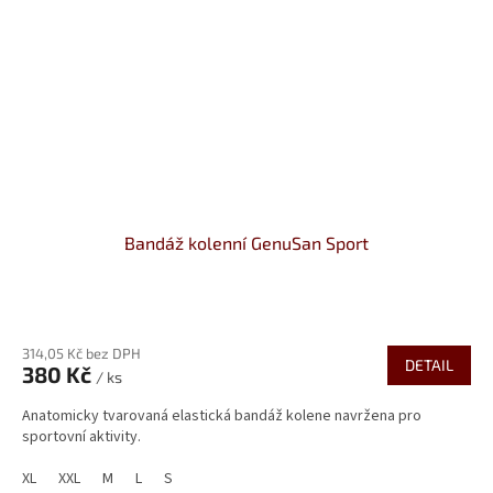
Bandáž kolenní GenuSan Sport
Průměrné
hodnocení
314,05 Kč bez DPH
produktu
DETAIL
380 Kč
je
/ ks
5,0
Anatomicky tvarovaná elastická bandáž kolene navržena pro
z
sportovní aktivity.
5
hvězdiček.
XL
XXL
M
L
S