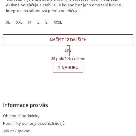
z
Aktivně odlehčuje a stabilizuje koleno bez jeho omezení funkce.
5
Integrovaná silikonová pelota odlehčuje...
hvězdiček.
XL
XXL
M
L
S
XXXL
NAČÍST 12 DALŠÍCH
S
1
3
t
O
r
26
položek celkem
v
á
l
NAHORU
n
á
k
d
o
v
Z
a
á
c
á
n
í
p
í
p
a
Informace pro vás
r
t
v
Obchodní podmínky
í
k
Podmínky ochrany osobních údajů
y
v
Jak nakupovat