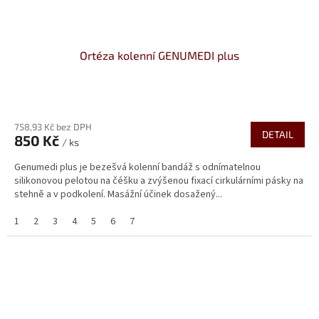
Ortéza kolenní GENUMEDI plus
Průměrné
hodnocení
758,93 Kč bez DPH
produktu
DETAIL
850 Kč
je
/ ks
3,3
Genumedi plus je bezešvá kolenní bandáž s odnímatelnou
z
silikonovou pelotou na čéšku a zvýšenou fixací cirkulárními pásky na
5
stehně a v podkolení. Masážní účinek dosažený...
hvězdiček.
1
2
3
4
5
6
7