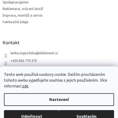
ý
Spolupracujeme
p
Reklamace, vrácení zboží
i
s
Doprava, montáž a servis
u
Fakturační údaje
Kontakt
lenka.oujezdska
@
eldomed.cz
+420 602 770 375
+ 420 739 585 777
Tento web používá soubory cookie. Dalším procházením
eldomed.cz
tohoto webu vyjadřujete souhlas s jejich používáním.. Více
informací
zde
.
Vytvořil Shoptet
Nastavení
Copyright 2026
Eldomed.cz
. Všechna práva vyhrazena.
Upravit
Odmítnout
Souhlasím
nastavení cookies