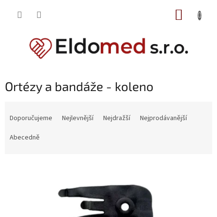
Přejít
NÁKUP
na
obsah
KOŠÍK
P
Ortézy a bandáže - koleno
o
s
Ř
t
a
Doporučujeme
Nejlevnější
Nejdražší
Nejprodávanější
r
z
a
e
Abecedně
n
n
n
í
V
í
p
ý
p
r
p
a
o
i
n
d
s
e
u