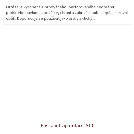
5,0
Ortéza je vyrobena z prodyšného, perforovaného neoprénu
z
podšitého bavlnou, zpevňuje, chrání a zahřívá kloub, zlepšuje krevní
5
oběh. Doporučuje se používat jako profylaktický...
hvězdiček.
Páska infrapatelární 510