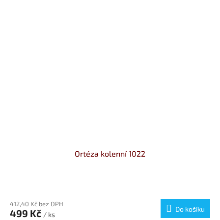
Ortéza kolenní 1022
Průměrné
hodnocení
produktu
412,40 Kč bez DPH
Do košíku
499 Kč
je
/ ks