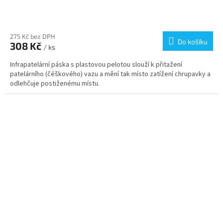
Průměrné
hodnocení
produktu
275 Kč bez DPH
Do košíku
308 Kč
je
/ ks
5,0
Infrapatelární páska s plastovou pelotou slouží k přitažení
z
patelárního (čéškového) vazu a mění tak místo zatížení chrupavky a
5
odlehčuje postiženému místu.
hvězdiček.