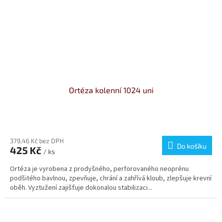
Ortéza kolenní 1024 uni
Průměrné
hodnocení
produktu
379,46 Kč bez DPH
Do košíku
425 Kč
je
/ ks
5,0
Ortéza je vyrobena z prodyšného, perforovaného neoprénu
z
podšitého bavlnou, zpevňuje, chrání a zahřívá kloub, zlepšuje krevní
5
oběh. Vyztužení zajišťuje dokonalou stabilizaci...
hvězdiček.