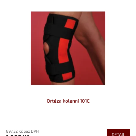
Ortéza kolenní 101C
Průměrné
hodnocení
897,32 Kč bez DPH
produktu
DETAIL