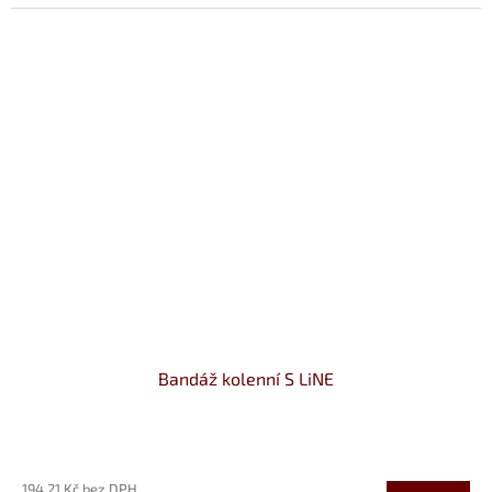
Bandáž kolenní S LiNE
Průměrné
hodnocení
194,21 Kč bez DPH
produktu