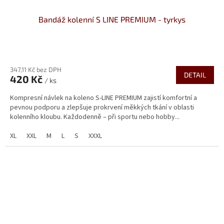
Bandáž kolenní S LINE PREMIUM - tyrkys
Průměrné
hodnocení
347,11 Kč bez DPH
produktu
DETAIL
420 Kč
je
/ ks
5,0
Kompresní návlek na koleno S-LINE PREMIUM zajistí komfortní a
z
pevnou podporu a zlepšuje prokrvení měkkých tkání v oblasti
5
kolenního kloubu. Každodenně – při sportu nebo hobby...
hvězdiček.
XL
XXL
M
L
S
XXXL