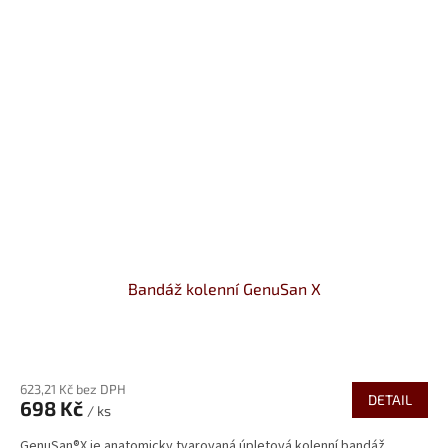
Bandáž kolenní GenuSan X
Průměrné
hodnocení
623,21 Kč bez DPH
produktu
DETAIL
698 Kč
je
/ ks
5,0
GenuSan®X je anatomicky tvarovaná úpletová kolenní bandáž.