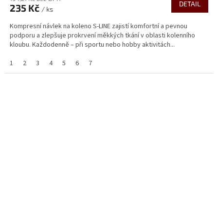
DETAIL
235 Kč
je
/ ks
5,0
Kompresní návlek na koleno S-LINE zajistí komfortní a pevnou
z
podporu a zlepšuje prokrvení měkkých tkání v oblasti kolenního
5
kloubu. Každodenně – při sportu nebo hobby aktivitách...
hvězdiček.
1
2
3
4
5
6
7