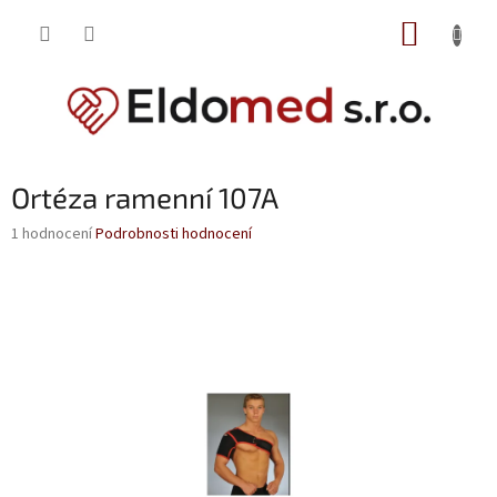
Přejít
NÁKUP
na
obsah
KOŠÍK
Ortéza ramenní 107A
Průměrné
1 hodnocení
Podrobnosti hodnocení
hodnocení
produktu
je
5,0
z
5
hvězdiček.