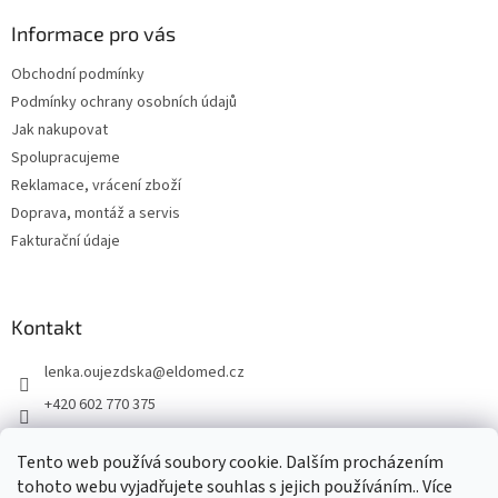
p
a
Informace pro vás
t
Obchodní podmínky
í
Podmínky ochrany osobních údajů
Jak nakupovat
Spolupracujeme
Reklamace, vrácení zboží
Doprava, montáž a servis
Fakturační údaje
Kontakt
lenka.oujezdska
@
eldomed.cz
+420 602 770 375
+ 420 739 585 777
Tento web používá soubory cookie. Dalším procházením
eldomed.cz
tohoto webu vyjadřujete souhlas s jejich používáním.. Více