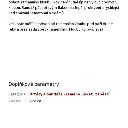
oblasti ramenního kloubu, kdy není nutné úplně vyloučit pohyb v
kloubu. Bandáž působí svým tlakem na lepší prokrvení a rychlejší
vstřebávání hematomů a edémů.
Velikosti: měří se obvod od ramenního kloubu pod paži druhé
ruky a přes záda zpět k ramennímu kloubu. (pravá/levá)
Doplňkové parametry
Kategorie
:
Ortézy a bandáže - rameno, loket, zápěstí
Záruka
:
2 roky
Z
á