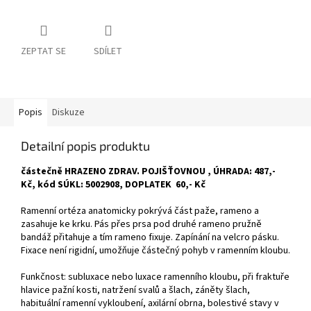
ZEPTAT SE
SDÍLET
Popis
Diskuze
Detailní popis produktu
částečně HRAZENO ZDRAV. POJIŠŤOVNOU , ÚHRADA: 487,-
Kč, kód SÚKL: 5002908, DOPLATEK 60,- Kč
Ramenní ortéza anatomicky pokrývá část paže, rameno a
zasahuje ke krku. Pás přes prsa pod druhé rameno pružně
bandáž přitahuje a tím rameno fixuje. Zapínání na velcro pásku.
Fixace není rigidní, umožňuje částečný pohyb v ramenním kloubu.
Funkčnost: subluxace nebo luxace ramenního kloubu, při fraktuře
hlavice pažní kosti, natržení svalů a šlach, záněty šlach,
habituální ramenní vykloubení, axilární obrna, bolestivé stavy v