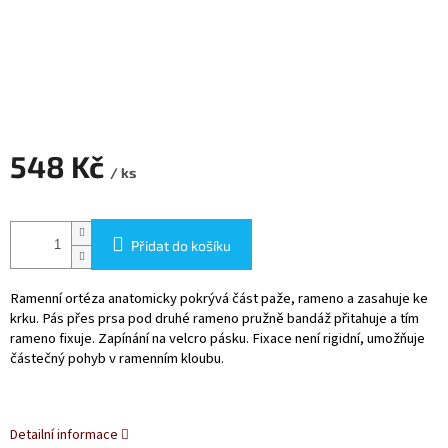
548 Kč
/ ks
Měrná
cena:
Přidat do košíku
Ramenní ortéza anatomicky pokrývá část paže, rameno a zasahuje ke
krku. Pás přes prsa pod druhé rameno pružně bandáž přitahuje a tím
rameno fixuje. Zapínání na velcro pásku. Fixace není rigidní, umožňuje
částečný pohyb v ramenním kloubu.
Detailní informace